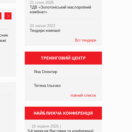
21 січня 2026
ТДВ «Золотоніський маслоробний
комбінат»
03 липня 2023
Тендери компанії
сник
Олексій Логачов-Михайлов
Яна Сараніна, директор
ежі
Файно маркет Директор
Всі тендери
компанії «УкраМарин»
департаменту з
виробництва
ТРЕНІНГОВИЙ ЦЕНТР
Яна Олентир
Тетяна Ільєнко
повний список
Брагина Людмила
Просування компанії на
НАЙБЛИЖЧА КОНФЕРЕНЦІЯ
порталі оптової та
роздрібної торгівлі
18 червня 2026 |
www.trademaster.ua.
3-4 вересня Виставки та конференції