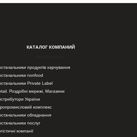
КАТАЛОГ КОМПАНИЙ
остачальники продуктів харчування
остачальники nonfood
стачальники Private Label
tail. Роздрібні мережі, Магазини
истрибутори України
гропромисловий комплекс
остачальники обладнання
остачальники послуг
гістичні компанії