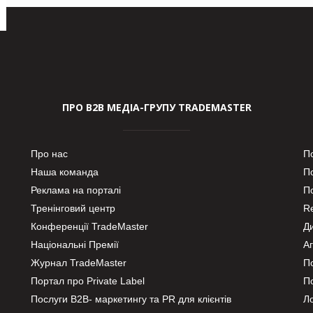
ПРО В2В МЕДІА-ГРУПУ TRADEMASTER
Про нас
П
Наша команда
П
Реклама на порталі
По
Тренінговий центр
Re
Конференції TradeMaster
Д
Національні Премії
А
Журнал TradeMaster
П
Портал про Private Label
П
Послуги В2В- маркетингу та PR для клієнтів
Ло