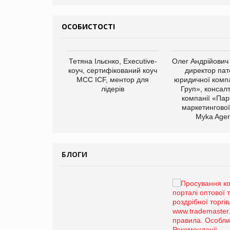
ОСОБИСТОСТІ
арас Ігорович,
Тетяна Ільєнко, Executive-
Олег Андрійович
иробництва ТОВ
коуч, сертифікований коуч
директор пат
Герчак"
МСС ICF, ментор для
юридичної компа
лідерів
Груп», консал
компанії «Пар
маркетингової
Myka Agen
БЛОГИ
Брагина Людмила
Просування компанії на
порталі оптової та
роздрібної торгівлі
www.trademaster.ua.