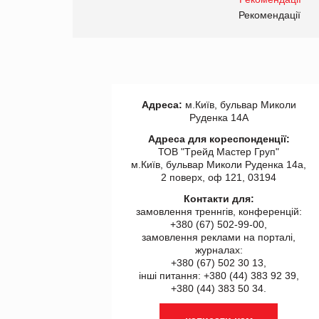
правила. Особливості.
ії
Рекомендації
Адреса:
м.Київ, бульвар Миколи
Руденка 14А
Адреса для кореспонденції:
ТОВ "Tрейд Мастер Груп"
м.Київ, бульвар Миколи Руденка 14а,
2 поверх, оф 121, 03194
Контакти для:
замовлення треннгів, конференцій:
+380 (67) 502-99-00,
замовлення реклами на порталі,
журналах:
+380 (67) 502 30 13,
інші питання: +380 (44) 383 92 39,
+380 (44) 383 50 34.