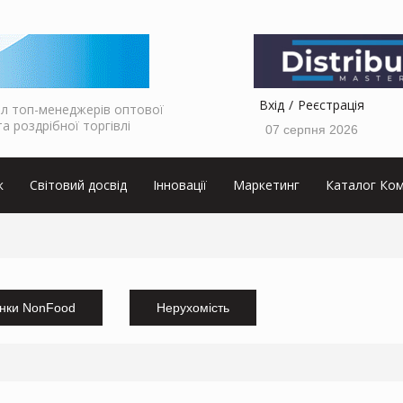
Вхід
Реєстрація
л топ-менеджерів оптової
та роздрібної торгівлі
07 серпня 2026
к
Світовий досвід
Інновації
Маркетинг
Каталог Ком
нки NonFood
Нерухомість