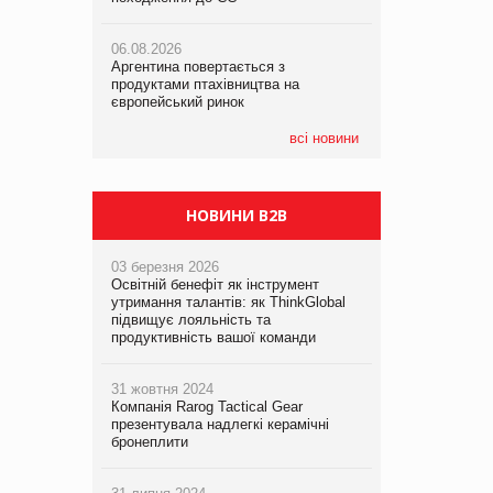
06.08.2026
06.08.2026
05.08.2026
Аргентина повертається з
Аргентина повертається з
Смачне поповнення дитячого меню:
продуктами птахівництва на
продуктами птахівництва на
у VARUS з’явилися новинки від ТМ
європейський ринок
європейський ринок
ТОКЕРИ
всі новини
05.08.2026
Сергій Лісунов про заморожені
хлібобулочні вироби на
PrivateLabel&FMCG Master 2026
НОВИНИ B2B
03 березня 2026
Освітній бенефіт як інструмент
утримання талантів: як ThinkGlobal
підвищує лояльність та
продуктивність вашої команди
31 жовтня 2024
Компанія Rarog Tactical Gear
презентувала надлегкі керамічні
бронеплити