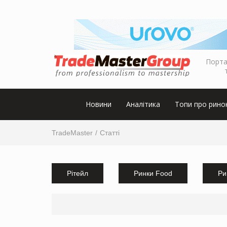
Порта
Новини
Аналітика
Топи про рино
TradeMaster
Статті
Рітейл
Ринки Food
Ри