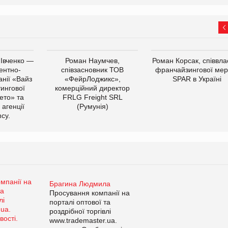
 Івченко —
Роман Наумчев,
Роман Корсак, співвла
ентно-
співзасновник ТОВ
франчайзингової мер
нії «Вайз
«ФейрЛоджикс»,
SPAR в Україні
тингової
комерційний директор
ето» та
FRLG Freight SRL
 агенції
(Румунія)
cy.
Брагина Людмила
Просування компанії на
порталі оптової та
роздрібної торгівлі
www.trademaster.ua.