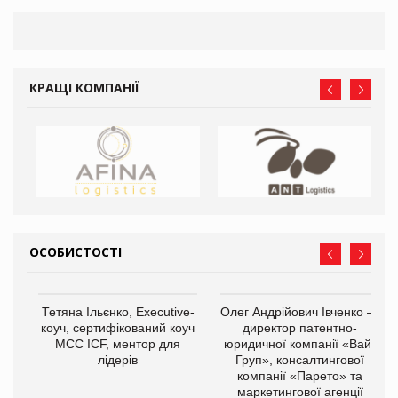
КРАЩІ КОМПАНІЇ
ОСОБИСТОСТІ
,
Тетяна Ільєнко, Executive-
Олег Андрійович Івченко —
ОВ
коуч, сертифікований коуч
директор патентно-
МСС ICF, ментор для
юридичної компанії «Вайз
лідерів
Груп», консалтингової
компанії «Парето» та
маркетингової агенції