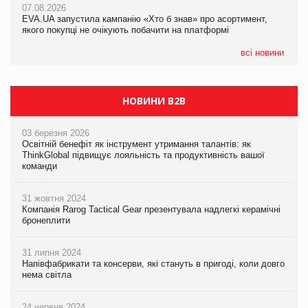
07.08.2026
EVA.UA запустила кампанію «Хто б знав» про асортимент,
05.08.2026
якого покупці не очікують побачити на платформі
Мережа супермаркетів VARUS купує мережу магазинів
формату convenience store КОЛО: об’єднана компанія
налічуватиме 374 магазини
всі новини
НОВИНИ B2B
03 березня 2026
Освітній бенефіт як інструмент утримання талантів: як
ThinkGlobal підвищує лояльність та продуктивність вашої
команди
31 жовтня 2024
Компанія Rarog Tactical Gear презентувала надлегкі керамічні
бронеплити
31 липня 2024
Напівфабрикати та консерви, які стануть в пригоді, коли довго
нема світла
24 червня 2024