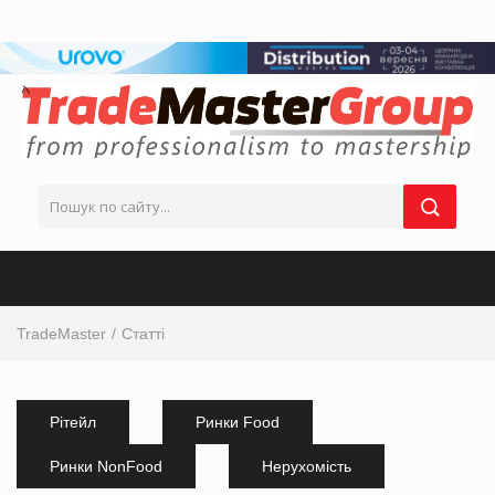
TradeMaster
Статті
Рітейл
Ринки Food
Ринки NonFood
Нерухомість