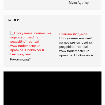
Myka Agency.
БЛОГИ
Брагина Людмила
ї
Просування компанії
а
на порталі оптової та
роздрібної торгівлі
www.trademaster.ua.
і.
правила. Особливості.
Рекомендації
Ре