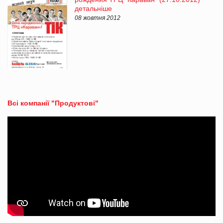
детальніше
08 жовтня 2012
Всі компанії "Продуктові"