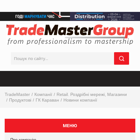
TradeMaster
Компанії
Retail. Роздрібні мережі, Магазини
Продуктові
ГК Караван
Новини компанії
МЕНЮ
Про компанію