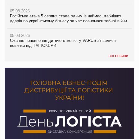
05.08.2026
Amazon звинуватили у недостовірній рекламі екологічних
05.08.2026
05.08.2026
продуктів
Російська атака 5 серпня стала одним із наймасштабніших
Сергій Лісунов про заморожені хлібобулочні вироби на
ударів по українському бізнесу за час повномасштабної війни
PrivateLabel&FMCG Master 2026
05.08.2026
AstraZeneca обговорює найбільшу угоду десятиліття
05.08.2026
04.08.2026
Смачне поповнення дитячого меню: у VARUS з’явилися
Через атаку РФ у Дніпрі пошкоджено склад шоколаду
новинки від ТМ ТОКЕРИ
Millennium
всі новини