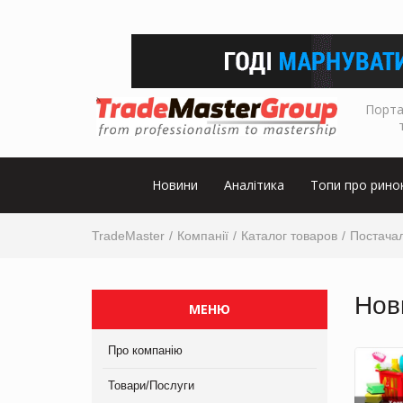
Порта
Новини
Аналітика
Топи про рино
TradeMaster
Компанії
Каталог товаров
Постача
Нов
МЕНЮ
Про компанію
Товари/Послуги