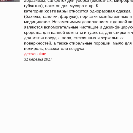
абразивом, салфеток для уборки (вискозных, микрофиб
губчатых), пакетов для мусора и др. К
категории
хозтовары
относится одноразовая одежда
(бахилы, тапочки, фартуки), перчатки хозяйственные и
медицинские. Незаменимым дополнением к данной ка
являются вспомогательные чистящие и дезинфициру
средства для ванной комнаты и туалета, для стирки и ч
для мятья посуды, пола, стеклянных и зеркальных
поверхностей, а также стиральные порошки, мыло для 
полироль, освежители воздуха.
детальніше
31 березня 2017