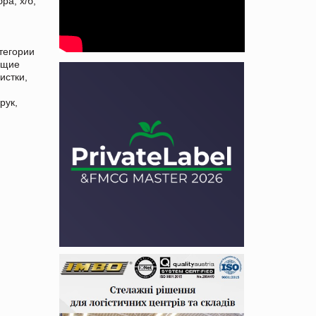
ра, х/б,
тегории
ющие
истки,
рук,