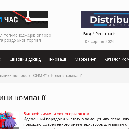
Вхід
Реєстрація
л топ-менеджерів оптової
та роздрібної торгівлі
07 серпня 2026
к
Світовий досвід
Інновації
Маркетинг
Каталог Ком
льники nonfood
"СИМИ"
Новини компанії
ини компанії
Бытовой химия и хозтовары оптом
Идеальный порядок и чистоту в помещениях легко нав
помощью современного инвентаря, губок для мытья с