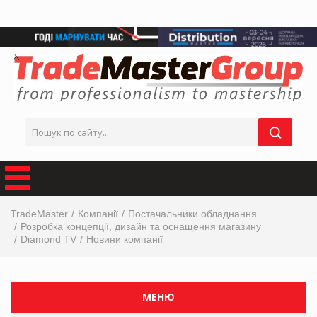
TradeMaster
Компанії
Постачальники обладнання
Розробка концепції, дизайн та оснащення магазину
Diamond TV
Новини компанії
МЕНЮ