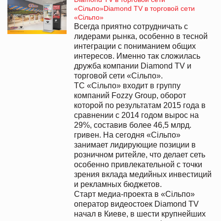
«Сільпо»Diamond TV в торговой сети
«Сільпо»
Всегда приятно сотрудничать с
лидерами рынка, особенно в тесной
интеграции с пониманием общих
интересов. Именно так сложилась
дружба компании Diamond TV и
торговой сети «Сільпо».
ТС «Сільпо» входит в группу
компаний Fozzy Group, оборот
которой по результатам 2015 года в
сравнении с 2014 годом вырос на
29%, составив более 46,5 млрд.
гривен. На сегодня «Сільпо»
занимает лидирующие позиции в
розничном ритейле, что делает сеть
особенно привлекательной с точки
зрения вклада медийных инвестиций
и рекламных бюджетов.
Старт медиа-проекта в «Сільпо»
оператор видеостоек Diamond TV
начал в Киеве, в шести крупнейших