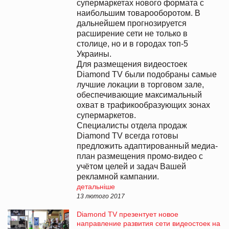
супермаркетах нового формата с
наибольшим товарооборотом. В
дальнейшем прогнозируется
расширение сети не только в
столице, но и в городах топ-5
Украины.
Для размещения видеостоек
Diamond TV были подобраны самые
лучшие локации в торговом зале,
обеспечивающие максимальный
охват в трафикообразующих зонах
супермаркетов.
Специалисты отдела продаж
Diamond TV всегда готовы
предложить адаптированный медиа-
план размещения промо-видео с
учётом целей и задач Вашей
рекламной кампании.
детальніше
13 лютого 2017
Diamond TV презентует новое
направление развития сети видеостоек на