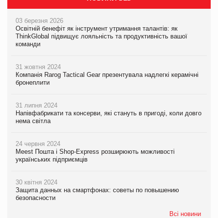
03 березня 2026
Освітній бенефіт як інструмент утримання талантів: як
ThinkGlobal підвищує лояльність та продуктивність вашої
команди
31 жовтня 2024
Компанія Rarog Tactical Gear презентувала надлегкі керамічні
бронеплити
31 липня 2024
Напівфабрикати та консерви, які стануть в пригоді, коли довго
нема світла
24 червня 2024
Meest Пошта і Shop-Express розширюють можливості
українських підприємців
30 квітня 2024
Защита данных на смартфонах: советы по повышению
безопасности
Всі новини