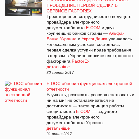
ПРОВЕДЕНИЕ ПЕРВОЙ СДЕЛКИ В
СЕРВИСЕ FACTOREX
Трехстороннее сотрудничество ведущего
провайдера электронного
документооборота
E-COM
и двух
крупнейших банков страны —
Альфа-
Банка Украина
и
Укрсоцбанка
увенчалось
колоссальным успехом: состоялась
первая сделка уступки права требования
в первом в Украине сервисе электронного
факторинга
FactorEx
детальніше
30 серпня 2017
E-DOC обновил функционал электронной
отчетности
Улучшать, развивать, усовершенствовать и
ни на миг не останавливаться на
достигнутом — таков принцип работы
специалистов
E-COM
— ведущего
провайдера электронного
документооборота Украины.
детальніше
31 липня 2017