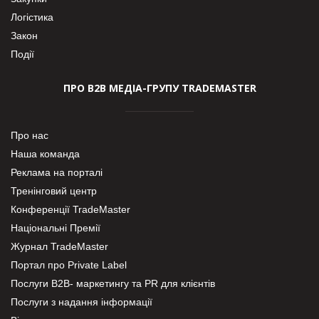
Логістика
Закон
Події
ПРО В2В МЕДІА-ГРУПУ TRADEMASTER
Про нас
Наша команда
Реклама на порталі
Тренінговий центр
Конференції TradeMaster
Національні Премії
Журнал TradeMaster
Портал про Private Label
Послуги В2В- маркетингу та PR для клієнтів
Послуги з надання інформації