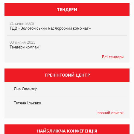
ТЕНДЕРИ
21 січня 2026
ТДВ «Золотоніський маслоробний комбінат»
03 липня 2023
Тендери компанії
Всі тендери
ТРЕНІНГОВИЙ ЦЕНТР
Яна Олентир
Тетяна Ільєнко
повний список
НАЙБЛИЖЧА КОНФЕРЕНЦІЯ