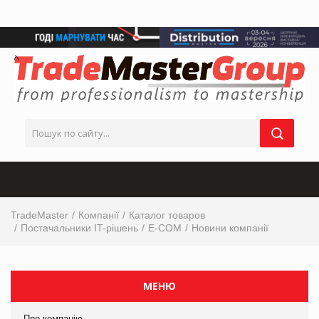
TradeMaster
Компанії
Каталог товаров
Постачальники IT-рішень
E-COM
Новини компанії
МЕНЮ
Про компанію