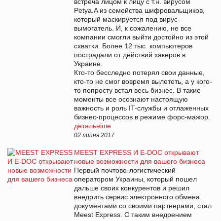
встреча лицом к лицу с т.н. вирусом
Petya.A из семейства шифровальщиков,
который маскируется под вирус-
вымогатель. И, к сожалению, не все
компании смогли выйти достойно из этой
схватки. Более 12 тыс. компьютеров
пострадали от действий хакеров в
Украине.
Кто-то бесследно потерял свои данные,
кто-то не смог вовремя вылететь, а у кого-
то попросту встал весь бизнес. В такие
моменты все осознают настоящую
важность и роль IT-службы и отлаженных
бизнес-процессов в режиме форс-мажор.
детальніше
02 липня 2017
MEEST EXPRESS И E-DOC открывают
новые возможности для вашего бизнеса
Первый почтово-логистический
оператором Украины, который пошел
дальше своих конкурентов и решил
внедрить сервис электронного обмена
документами со своими партнерами, стал
Meest Express. С таким внедрением