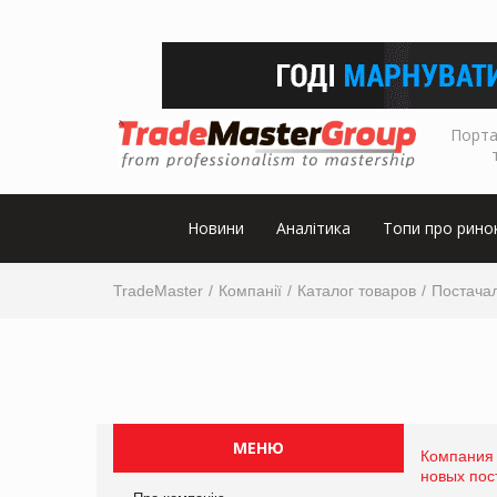
Порта
Новини
Аналітика
Топи про рино
TradeMaster
Компанії
Каталог товаров
Постача
МЕНЮ
Компания
новых пос