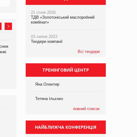
21 січня 2026
ТДВ «Золотоніський маслоробний
комбінат»
03 липня 2023
Тендери компанії
сник
Олексій Логачов-Михайлов
Яна Сараніна, директор
ежі
Файно маркет Директор
Всі тендери
компанії «УкраМарин»
департаменту з
виробництва
ТРЕНІНГОВИЙ ЦЕНТР
Яна Олентир
Тетяна Ільєнко
повний список
Брагина Людмила
Просування компанії на
НАЙБЛИЖЧА КОНФЕРЕНЦІЯ
порталі оптової та
роздрібної торгівлі