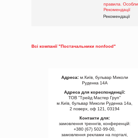
www.trademaster.ua.
правила. Особливості.
ії
Рекомендації
Всі компанії "Постачальники nonfood"
Адреса:
м.Київ, бульвар Миколи
Руденка 14А
Адреса для кореспонденції:
ТОВ "Tрейд Мастер Груп"
м.Київ, бульвар Миколи Руденка 14а,
2 поверх, оф 121, 03194
Контакти для:
замовлення треннгів, конференцій:
+380 (67) 502-99-00,
замовлення реклами на порталі,