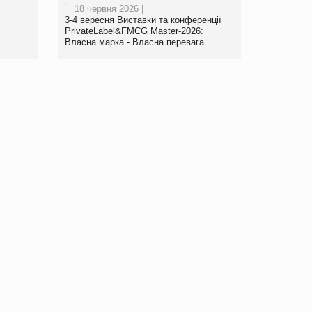
18 червня 2026 |
www.trademaster.ua.
3-4 вересня Виставки та конференції
правила. Особливості.
PrivateLabel&FMCG Master-2026:
Власна марка - Власна перевага