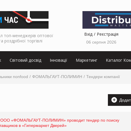
Вхід
Реєстрація
л топ-менеджерів оптової
та роздрібної торгівлі
06 серпня 2026
к
Світовий досвід
Інновації
Маркетинг
Каталог Ком
льники nonfood
ФОМАЛЬГАУТ-ПОЛИМИН
Тендери компанії
Додат
 ООО «ФОМАЛЬГАУТ-ПОЛИМИН» проводит тендер по поиску
тавщиков в «Гипермаркет Дверей»