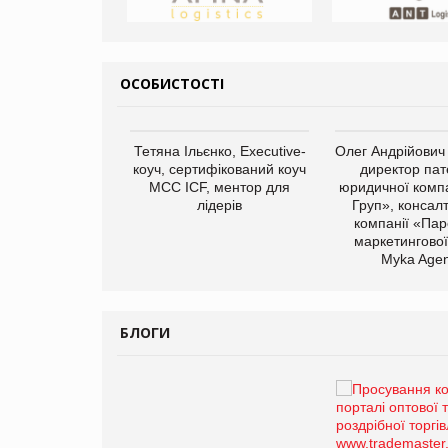
ОСОБИСТОСТІ
арас Ігорович,
Тетяна Ільєнко, Executive-
Олег Андрійович
иробництва ТОВ
коуч, сертифікований коуч
директор пат
Герчак"
МСС ICF, ментор для
юридичної компа
лідерів
Груп», консал
компанії «Пар
маркетингової
Myka Agen
БЛОГИ
Брагина Людмила
Просування компанії на
порталі оптової та
роздрібної торгівлі