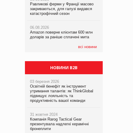
Равликові ферми у Франції масово
Amazon поверне клієнтам 600 млн
закриваються, для галузі видався
доларів за раніше сплачені мита
катастрофічний сезон
05.08.2026
Смачне поповнення дитячого меню:
05.08.2026
у VARUS з’явилися новинки від ТМ
06.08.2026
У Євросоюзі набули чинності нові
ТОКЕРИ
Amazon поверне клієнтам 600 млн
правила щодо штучного інтелекту
доларів за раніше сплачені мита
05.08.2026
Сергій Лісунов про заморожені
всі новини
хлібобулочні вироби на
PrivateLabel&FMCG Master 2026
НОВИНИ B2B
03 березня 2026
Освітній бенефіт як інструмент
утримання талантів: як ThinkGlobal
підвищує лояльність та
продуктивність вашої команди
31 жовтня 2024
Компанія Rarog Tactical Gear
презентувала надлегкі керамічні
бронеплити