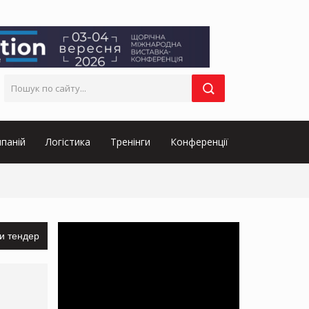
паній
Логістика
Тренінги
Конференції
и тендер