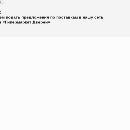
016
:
ем подать предложения по поставкам в нашу сеть
в «Гипермаркет Дверей»
е