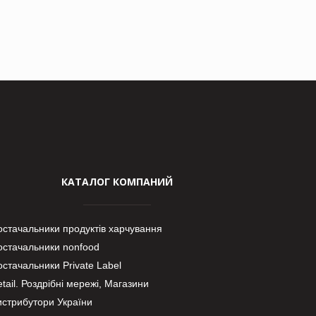
КАТАЛОГ КОМПАНИЙ
остачальники продуктів харчування
остачальники nonfood
стачальники Private Label
tail. Роздрібні мережі, Магазини
истрибутори України