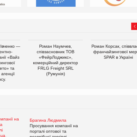
 Івченко —
Роман Наумчев,
Роман Корсак, співвла
ентно-
співзасновник ТОВ
франчайзингової мер
нії «Вайз
«ФейрЛоджикс»,
SPAR в Україні
тингової
комерційний директор
ето» та
FRLG Freight SRL
 агенції
(Румунія)
cy.
Брагина Людмила
Просування компанії на
порталі оптової та
роздрібної торгівлі