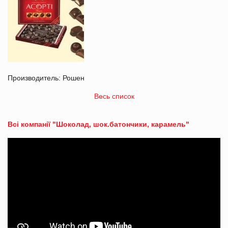
Производитель: Рошен
Весь список
Всі компанії "Шоколад, шок.батончики, карамель"