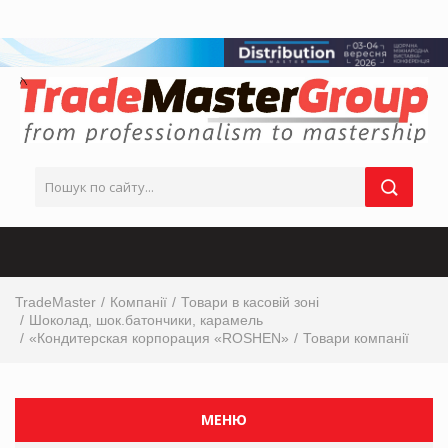
TradeMaster
Компанії
Товари в касовій зоні
Шоколад, шок.батончики, карамель
«Кондитерская корпорация «ROSHEN»
Товари компанії
МЕНЮ