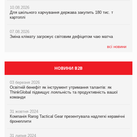
07.08.2026
рішення допомагають бізнесу зменшити ризики
10.08.2026
Криза у Китаї може спричинити великі потрясіння для світової
Для шкільного харчування держава закупить 180 тис. т
економіки
картоплі
07.08.2026
ICE BOSS цього літа! Новинка морозива від власної ТМ Varto
07.08.2026
вже у VARUS
07.08.2026
Kraft Heinz скоротила збиток у першому півріччі
Зміна клімату загрожує світовим дефіцитом чаю матча
07.08.2026
EVA.UA запустила кампанію «Хто б знав» про асортимент,
всі новини
якого покупці не очікують побачити на платформі
НОВИНИ B2B
03 березня 2026
Освітній бенефіт як інструмент утримання талантів: як
ThinkGlobal підвищує лояльність та продуктивність вашої
команди
31 жовтня 2024
Компанія Rarog Tactical Gear презентувала надлегкі керамічні
бронеплити
31 липня 2024