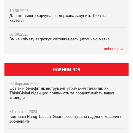
Розмитнення «з коліс» та крос-докінг: як оперативні логістичні
07.08.2026
рішення допомагають бізнесу зменшити ризики
10.08.2026
Криза у Китаї може спричинити великі потрясіння для світової
Для шкільного харчування держава закупить 180 тис. т
економіки
картоплі
07.08.2026
ICE BOSS цього літа! Новинка морозива від власної ТМ Varto
07.08.2026
вже у VARUS
07.08.2026
Kraft Heinz скоротила збиток у першому півріччі
Зміна клімату загрожує світовим дефіцитом чаю матча
07.08.2026
EVA.UA запустила кампанію «Хто б знав» про асортимент,
всі новини
якого покупці не очікують побачити на платформі
НОВИНИ B2B
03 березня 2026
Освітній бенефіт як інструмент утримання талантів: як
ThinkGlobal підвищує лояльність та продуктивність вашої
команди
31 жовтня 2024
Компанія Rarog Tactical Gear презентувала надлегкі керамічні
бронеплити