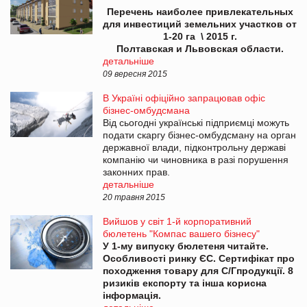
Перечень наиболее привлекательных
для инвестиций земельних участков от
1-20 га \ 2015 г.
Полтавская и Львовская области.
детальніше
09 вересня 2015
В Україні офіційно запрацював офіс
бізнес-омбудсмана
Від сьогодні українські підприємці можуть
подати скаргу бізнес-омбудсману на орган
державної влади, підконтрольну державі
компанію чи чиновника в разі порушення
законних прав.
детальніше
20 травня 2015
Вийшов у світ 1-й корпоративний
бюлетень "Компас вашего бізнесу"
У 1-му випуску бюлетеня читайте.
Особливості ринку ЄС. Сертифікат про
походження товару для С/Гпродукції. 8
ризиків експорту та інша корисна
інформація.