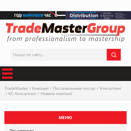
TradeMaster
Компанії
Постачальники послуг
Консалтинг
КС Консалтинг
Новини компанії
МЕНЮ
Про компанію