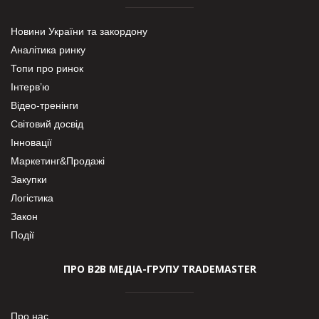
Новини України та закордону
Аналітика ринку
Топи про ринок
Інтерв’ю
Відео-тренінги
Світовий досвід
Інновації
Маркетинг&Продажі
Закупки
Логістика
Закон
Події
ПРО В2В МЕДІА-ГРУПУ TRADEMASTER
Про нас