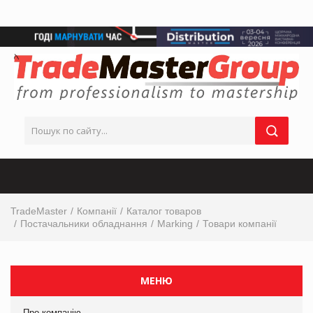
TradeMaster
Компанії
Каталог товаров
Постачальники обладнання
Marking
Товари компанії
МЕНЮ
Про компанію