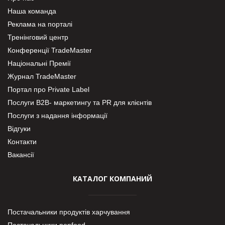
Наша команда
Реклама на порталі
Тренінговий центр
Конференції TradeMaster
Національні Премії
Журнал TradeMaster
Портал про Private Label
Послуги В2В- маркетингу та PR для клієнтів
Послуги з надання інформації
Відгуки
Контакти
Вакансії
КАТАЛОГ КОМПАНИЙ
Постачальники продуктів харчування
Постачальники nonfood