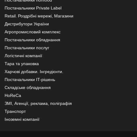
Постачальники Private Label
Retail. Роздрібні мережі, Магазини
Дистрибутори України
Агропромисловий комплекс
Постачальники обладнання
Постачальники послуг
Логістичні компанії
Тара та упаковка
Харчові добавки. Інгредієнти.
Постачальники IT-рішень
Складське обладнання
HoReCa
ЗМІ, Агенції, реклама, поліграфія
Транспорт
Іноземні компанії