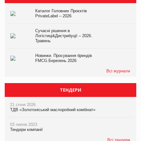
Каталог Головних Проєктів
PrivateLabel – 2026
Сучасні рішення в
Логістиці&Дистрибуції – 2026.
Травень
Новинки. Просування брендів
FMCG.Березень 2026
Всі журнали
ТЕНДЕРИ
21 січня 2026
ТДВ «Золотоніський маслоробний комбінат»
03 липня 2023
Тендери компанії
Всі тендери