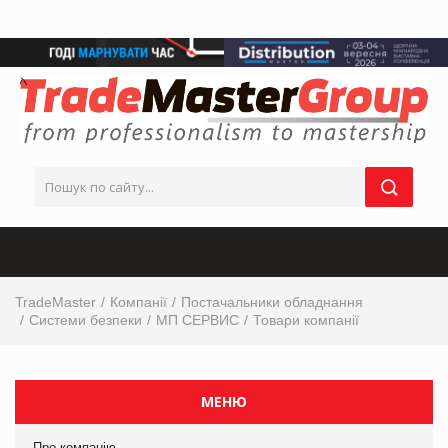
TradeMaster
Компанії
Постачальники обладнання
Системи безпеки
МП СЕРВИС
Товари компанії
МЕНЮ
Про компанію