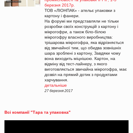
березня 2017р.
ТОВ «ЛІОНПАК» - ательє упаковки з
картону і фанери.
На форумі ми представляли не тільки
розробки своїх конструкцій з картону і
мікрогофри, а також біло-білою
мікрогофру власного виробництва:
трішарова мікрогофра, яка відрізняється
від звичайної тим, що обидва зовнішніх
шара зроблені з картону, Завдяки чому
вона виходить міцнішою. Картон, на
відміну від тест-лайнеру, з якого
виготовляється звичайна мікрогофра, має
дозвіл на прямий дотик з продуктами
харчування.
детальніше
27 березня 2017
Всі компанії "Тара та упаковка"