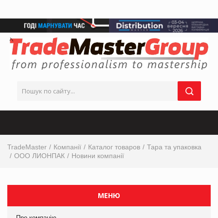
TradeMaster
Компанії
Каталог товаров
Тара та упаковка
ООО ЛИОНПАК
Новини компанії
МЕНЮ
Про компанію