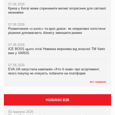
07.08.2026
07.08.2026
Криза у Китаї може спричинити великі потрясіння для світової
07.08.2026
Криза у Китаї може спричинити великі потрясіння для світової
економіки
ICE BOSS цього літа! Новинка морозива від власної ТМ Varto
економіки
вже у VARUS
07.08.2026
07.08.2026
Розмитнення «з коліс» та крос-докінг: як оперативні логістичні
07.08.2026
Kraft Heinz скоротила збиток у першому півріччі
рішення допомагають бізнесу зменшити ризики
EVA.UA запустила кампанію «Хто б знав» про асортимент,
якого покупці не очікують побачити на платформі
07.08.2026
07.08.2026
Продажі Hugo Boss впали на 9%
ICE BOSS цього літа! Новинка морозива від власної ТМ Varto
06.08.2026
вже у VARUS
Смачна новинка для хвостатих: у VARUS з’явилися паучі
07.08.2026
Varto Paw expert від власної ТМ Varto!
Франція заборонила рекламні дзвінки без згоди клієнтів
07.08.2026
EVA.UA запустила кампанію «Хто б знав» про асортимент,
05.08.2026
якого покупці не очікують побачити на платформі
Мережа супермаркетів VARUS купує мережу магазинів
формату convenience store КОЛО: об’єднана компанія
налічуватиме 374 магазини
всі новини
НОВИНИ B2B
03 березня 2026