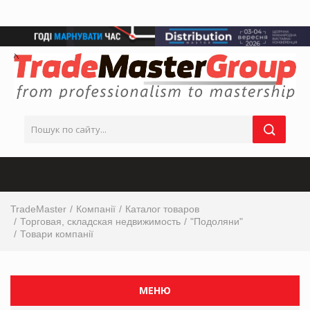
TradeMaster
Компанії
Каталог товаров
Торговая, складская недвижимость
"Подоляни"
Товари компанії
МЕНЮ