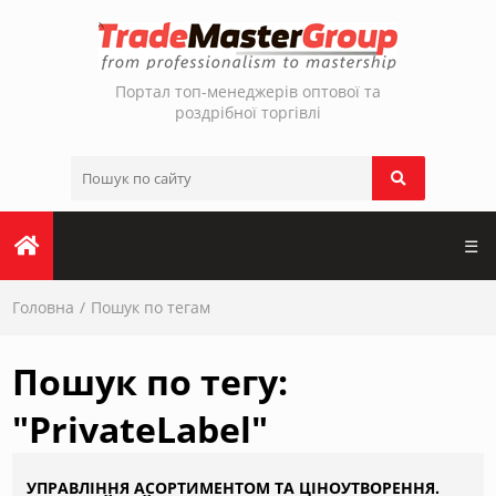
Портал топ-менеджерів оптової та
роздрібної торгівлі
☰
Головна
Пошук по тегам
Пошук по тегу:
"PrivateLabel"
УПРАВЛІННЯ АСОРТИМЕНТОМ ТА ЦІНОУТВОРЕННЯ.