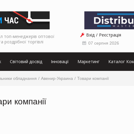
Вхід
Реєстрація
л топ-менеджерів оптової
та роздрібної торгівлі
07 серпня 2026
к
Світовий досвід
Інновації
Маркетинг
Каталог Ком
льники обладнання
Авенир-Украина
Товари компанії
ари компанії