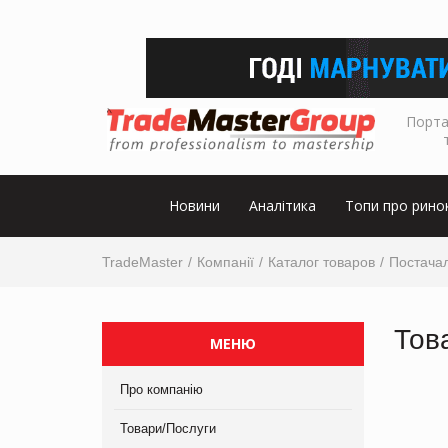
Порта
Новини
Аналітика
Топи про рино
TradeMaster
Компанії
Каталог товаров
Постача
Тов
МЕНЮ
Про компанію
Товари/Послуги