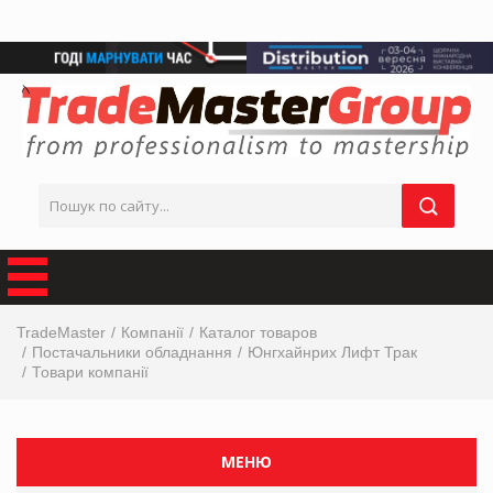
TradeMaster
Компанії
Каталог товаров
Постачальники обладнання
Юнгхайнрих Лифт Трак
Товари компанії
МЕНЮ