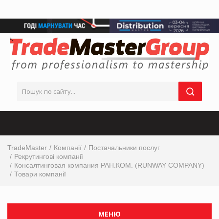
TradeMaster
Компанії
Постачальники послуг
Рекрутингові компанії
Консалтинговая компания РАН.КОМ. (RUNWAY COMPANY)
Товари компанії
МЕНЮ