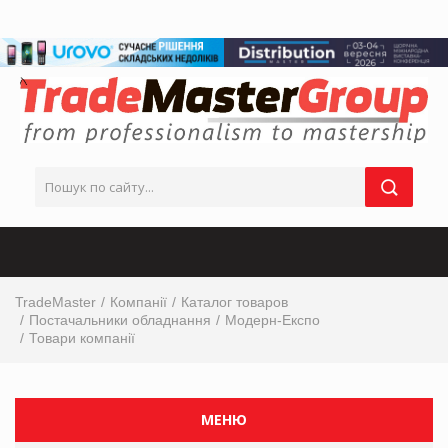
TradeMaster
Компанії
Каталог товаров
Постачальники обладнання
Модерн-Експо
Товари компанії
МЕНЮ