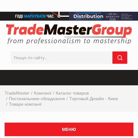
TradeMaster
Компанії
Каталог товаров
Постачальники обладнання
Торговый Дизайн - Киев
Товари компанії
МЕНЮ