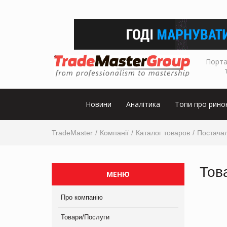
Порта
Новини
Аналітика
Топи про рино
TradeMaster
Компанії
Каталог товаров
Постача
Тов
МЕНЮ
Про компанію
Товари/Послуги