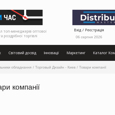
Вхід
Реєстрація
л топ-менеджерів оптової
та роздрібної торгівлі
06 серпня 2026
к
Світовий досвід
Інновації
Маркетинг
Каталог Ком
льники обладнання
Торговый Дизайн - Киев
Товари компанії
ари компанії