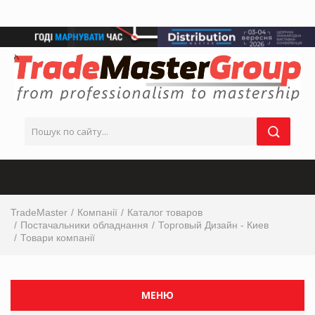
TradeMaster
Компанії
Каталог товаров
Постачальники обладнання
Торговый Дизайн - Киев
Товари компанії
МЕНЮ