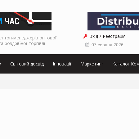
Вхід
Реєстрація
л топ-менеджерів оптової
та роздрібної торгівлі
07 серпня 2026
к
Світовий досвід
Інновації
Маркетинг
Каталог Ком