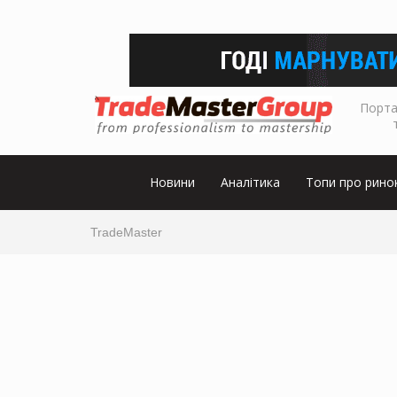
Порта
Новини
Аналітика
Топи про рино
TradeMaster