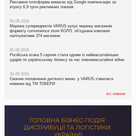
Рекламна платформа вимагає від Google компенсацію за
05.08.2026
Рекламна платформа вимагає від Google компенсацію за
втрату 6,9 трлн рекламних показів
Російська атака 5 серпня стала одним із наймасштабніших
втрату 6,9 трлн рекламних показів
ударів по українському бізнесу за час повномасштабної війни
05.08.2026
05.08.2026
Мережа супермаркетів VARUS купує мережу магазинів
05.08.2026
Adidas витратила понад $1 млрд на маркетинг за квартал
формату convenience store КОЛО: об’єднана компанія
Смачне поповнення дитячого меню: у VARUS з’явилися
налічуватиме 374 магазини
новинки від ТМ ТОКЕРИ
05.08.2026
Amazon звинуватили у недостовірній рекламі екологічних
05.08.2026
05.08.2026
продуктів
Російська атака 5 серпня стала одним із наймасштабніших
Сергій Лісунов про заморожені хлібобулочні вироби на
ударів по українському бізнесу за час повномасштабної війни
PrivateLabel&FMCG Master 2026
05.08.2026
AstraZeneca обговорює найбільшу угоду десятиліття
05.08.2026
04.08.2026
Смачне поповнення дитячого меню: у VARUS з’явилися
Через атаку РФ у Дніпрі пошкоджено склад шоколаду
новинки від ТМ ТОКЕРИ
Millennium
всі новини