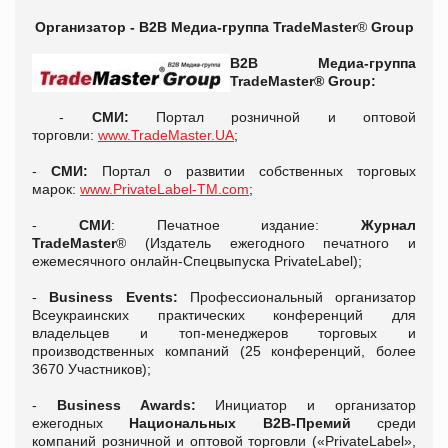
Организатор - В2В Медиа-группа TradeMaster
®
Group
В2В Медиа-группа
TradeMaster® Group:
-
СМИ:
Портал розничной и оптовой
торговли:
www.TradeMaster.UA
;
-
СМИ:
Портал о развитии собственных торговых
марок:
www.PrivateLabel-TM.com
;
-
СМИ
: Печатное издание:
Журнал
TradeMaster
® (Издатель ежегодного печатного и
ежемесячного онлайн-Спецвыпуска PrivateLabel);
-
Business Events:
Профессиональный организатор
Всеукраинских практических конференций для
владельцев и топ-менеджеров торговых и
производственных компаний (25 конференций, более
3670 Участников);
-
Business Awards:
Инициатор и организатор
ежегодных
Национальных В2В-Премий
среди
компаний розничной и оптовой торговли («PrivateLabel»,