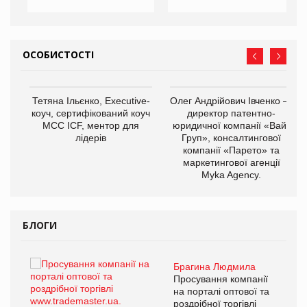
ОСОБИСТОСТІ
,
Тетяна Ільєнко, Executive-
Олег Андрійович Івченко —
ОВ
коуч, сертифікований коуч
директор патентно-
МСС ICF, ментор для
юридичної компанії «Вайз
лідерів
Груп», консалтингової
компанії «Парето» та
маркетингової агенції
Myka Agency.
БЛОГИ
Брагина Людмила
ї
Просування компанії
а
на порталі оптової та
роздрібної торгівлі