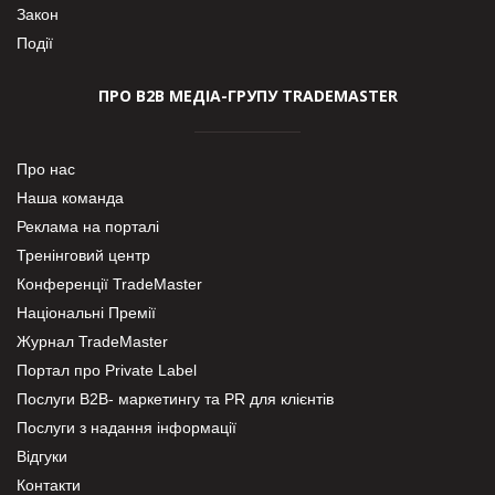
Закон
Події
ПРО В2В МЕДІА-ГРУПУ TRADEMASTER
Про нас
Наша команда
Реклама на порталі
Тренінговий центр
Конференції TradeMaster
Національні Премії
Журнал TradeMaster
Портал про Private Label
Послуги В2В- маркетингу та PR для клієнтів
Послуги з надання інформації
Відгуки
Контакти