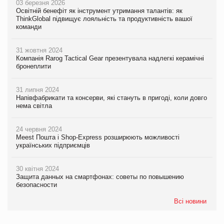
03 березня 2026
Освітній бенефіт як інструмент утримання талантів: як
ThinkGlobal підвищує лояльність та продуктивність вашої
команди
31 жовтня 2024
Компанія Rarog Tactical Gear презентувала надлегкі керамічні
бронеплити
31 липня 2024
Напівфабрикати та консерви, які стануть в пригоді, коли довго
нема світла
24 червня 2024
Meest Пошта і Shop-Express розширюють можливості
українських підприємців
30 квітня 2024
Защита данных на смартфонах: советы по повышению
безопасности
Всі новини