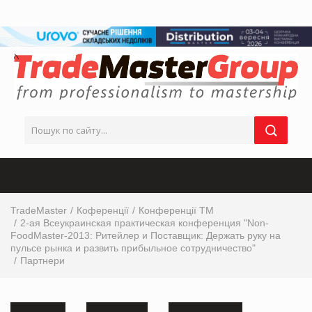
TradeMaster
Коференції
Конференції ТМ
2-ая Всеукраинская практическая конференция "Non-
FoodMaster-2013: Ритейлер и Поставщик: Держать руку на
пульсе рынка и развить прибыльное сотрудничество"
Партнери