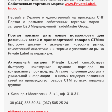
Собственн
ых торговых марках
www
.
PrivateLabel
-
tm
.
com
Первый в Украине и единственный на просторах СНГ
Портал о развитии собственных торговых марок –
запущен В2В Медиа-группой
TradeMaster
Group
.
Портал призван дать новые возможности для
розничных сетей и производителей товаров СТМ:
по
быстрому доступу к актуальным новостям рынка,
качественной аналитике и интервью с участниками рынка
Private Label из первых рук.
Актуальный каталог Private Label
способствует
быстрому нахождению нужного партнера по
контрактному производству. А также получение доступа к
уникальной информации – о новых тендерах розничных
сетей на производство товаров СТМ во всех товарных
группах.
г. Киев, пр-т Московский, 8, к.1, оф. 310-311
+38 (044) 383 50 34, (067) 505 25 24
pl
@
trademaster
.
com
.
ua