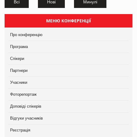
Всі
Нові
Минулі
МЕНЮ КОНФЕРЕНЦІЇ
Про конференцію
Програма
Спікери
Партнери
Учасники
Фоторепортаж
Доповіді спікерів
Відгуки учасників
Реєстрація