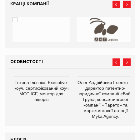
КРАЩІ КОМПАНІЇ
ОСОБИСТОСТІ
,
Тетяна Ільєнко, Executive-
Олег Андрійович Івченко —
ОВ
коуч, сертифікований коуч
директор патентно-
МСС ICF, ментор для
юридичної компанії «Вайз
лідерів
Груп», консалтингової
компанії «Парето» та
маркетингової агенції
Myka Agency.
БЛОГИ