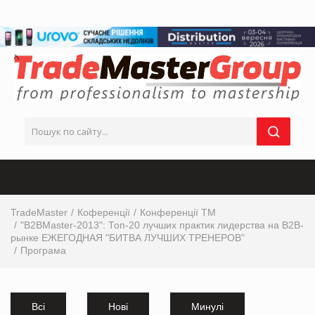
TradeMaster
Коференції
Конференції ТМ
"B2BMaster-2013": Топ-20 лучших практик лидерства на В2В-
рынке ЕЖЕГОДНАЯ "БИТВА ЛУЧШИХ ТРЕНЕРОВ"
Програма
Всі
Нові
Минулі