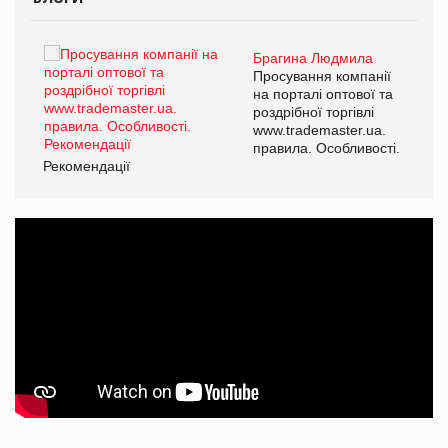
Брагина Людмила
ї
Просування компанії
а
на порталі оптової та
роздрібної торгівлі
www.trademaster.ua.
і.
правила. Особливості.
Рекомендації
Ре