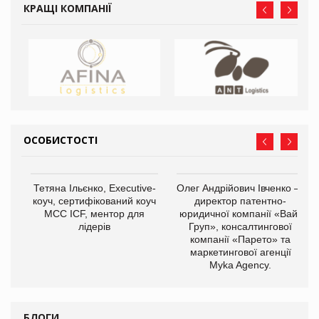
КРАЩІ КОМПАНІЇ
ОСОБИСТОСТІ
,
Тетяна Ільєнко, Executive-
Олег Андрійович Івченко —
ОВ
коуч, сертифікований коуч
директор патентно-
МСС ICF, ментор для
юридичної компанії «Вайз
лідерів
Груп», консалтингової
компанії «Парето» та
маркетингової агенції
Myka Agency.
БЛОГИ