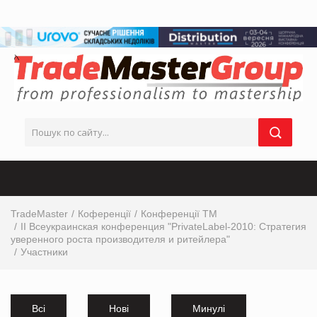
TradeMaster
Коференції
Конференції ТМ
II Всеукраинская конференция "PrivateLabel-2010: Стратегия
уверенного роста производителя и ритейлера"
Участники
Всі
Нові
Минулі