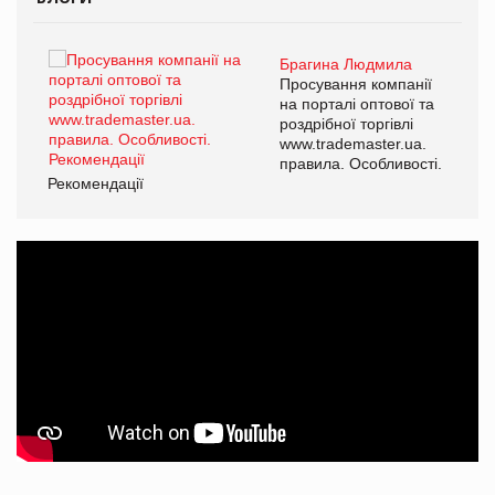
Брагина Людмила
ї
Просування компанії
а
на порталі оптової та
роздрібної торгівлі
www.trademaster.ua.
і.
правила. Особливості.
Рекомендації
Ре