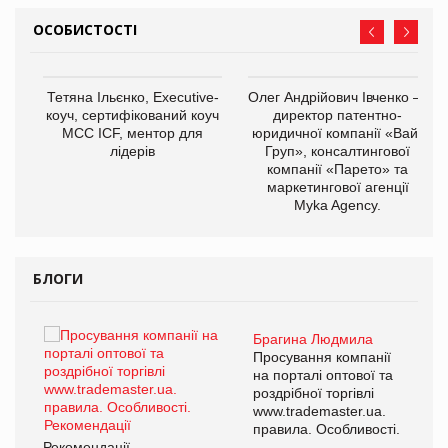
ОСОБИСТОСТІ
,
Тетяна Ільєнко, Executive-
Олег Андрійович Івченко —
ОВ
коуч, сертифікований коуч
директор патентно-
МСС ICF, ментор для
юридичної компанії «Вайз
лідерів
Груп», консалтингової
компанії «Парето» та
маркетингової агенції
Myka Agency.
БЛОГИ
Брагина Людмила
ї
Просування компанії
а
на порталі оптової та
роздрібної торгівлі
www.trademaster.ua.
і.
правила. Особливості.
Рекомендації
Ре