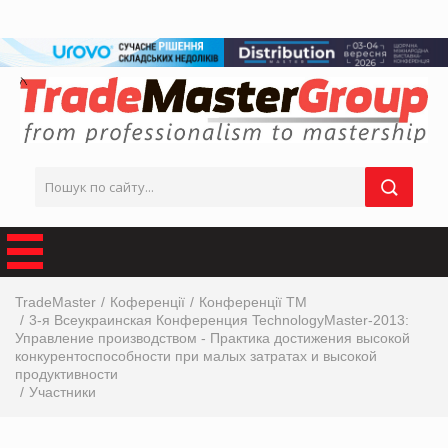
TradeMaster
Коференції
Конференції ТМ
3-я Всеукраинская Конференция TechnologyMaster-2013:
Управление производством - Практика достижения высокой
конкурентоспособности при малых затратах и высокой
продуктивности
Участники