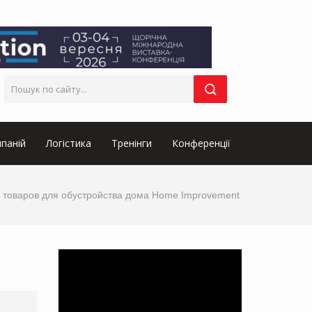
паній
Логістика
Тренінги
Конференції
е товаров для обустройства дома Home Improvement