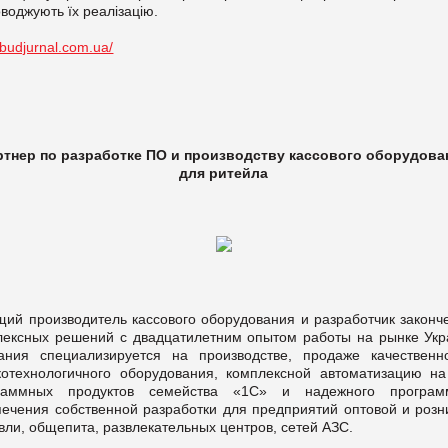
воджують їх реалізацію.
//budjurnal.com.ua/
ртнер по разработке ПО и производству кассового оборудова
для ритейла
щий производитель кассового оборудования и разработчик законч
лексных решений с двадцатилетним опытом работы на рынке Укр
ания специализируется на производстве, продаже качественн
котехнологичного оборудования, комплексной автоматизацию на
раммных продуктов семейства «1С» и надежного програм
печения собственной разработки для предприятий оптовой и розн
вли, общепита, развлекательных центров, сетей АЗС.