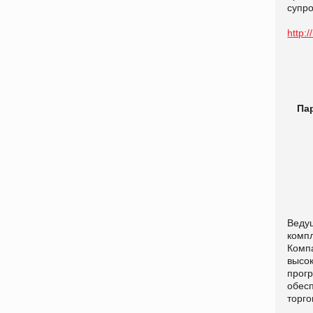
супро
http:
Па
Веду
комп
Комп
высо
прог
обес
торго