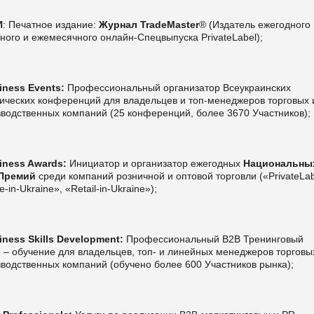
И
: Печатное издание:
Журнал TradeMaster
® (Издатель ежегодного
ного и ежемесячного онлайн-Спецвыпуска PrivateLabel);
iness Events:
Профессиональный организатор Всеукраинских
тических конференций для владельцев и топ-менеджеров торговых 
водственных компаний (25 конференций, более 3670 Участников);
iness Awards:
Инициатор и организатор ежегодных
Национальны
Премий
среди компаний розничной и оптовой торговли («PrivateLab
-in-Ukraine», «Retail-in-Ukraine»);
iness Skills Development:
Профессиональный В2В Тренинговый
 – обучение для владельцев, топ- и линейных менеджеров торговы
водственных компаний (обучено более 600 Участников рынка);