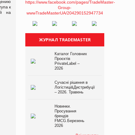
дению
тупа к
ей на
ЖУРНАЛ TRADEMASTER
Каталог Головних
Проєктів
PrivateLabel –
2026
Сучасні рішення в
Логістиці&Дистрибуції
– 2026. Травень
Новинки.
Просування
брендів
FMCG.Березень
2026