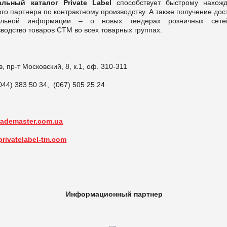
альный каталог Private Label
способствует быстрому нахож
го партнера по контрактному производству. А также получение дос
альной информации – о новых тендерах розничных сет
водство товаров СТМ во всех товарных группах.
ев, пр-т Московский, 8, к.1, оф. 310-311
044) 383 50 34, (067) 505 25 24
rademaster.com.ua
privatelabel-tm.com
Информационный партнер