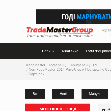
Порта
Новини
Аналітика
Топи про рино
TradeMaster
Коференції
Конференції ТМ
Non-FoodMaster-2014 Ритейлер и Поставщик: Сов
Партнери
Всі
Нові
Минулі
МЕНЮ КОНФЕРЕНЦІЇ
РЏР°