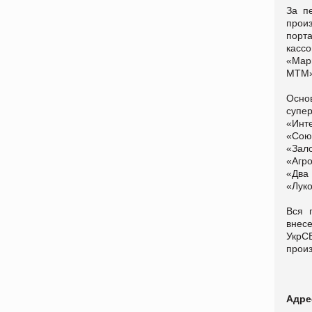
За п
прои
порт
касс
«Мар
МТМ»
Осно
супе
«Инт
«Сою
«Зал
«Агр
«Два
«Луко
Вся 
внес
УкрС
произ
Адре