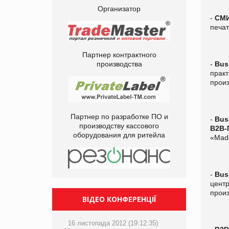
Организатор
-
СМ
печат
Партнер контрактного
-
Bus
производства
прак
произ
Партнер по разработке ПО и
-
Bus
производству кассового
В2В-
оборудования для ритейла
«Made
-
Bus
центр
произ
ВІДЕО КОНФЕРЕНЦІЇ
16 листопада 2012 (19:12:35)