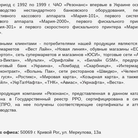
ериод с 1992 по 1999 г. ЧАО «Резонанс» впервые в Украине ос
зводство нестандартного банковского оборудования, пе
ативного кассового аппарата «Мария-101», первого систе
ового аппарата «Мария-2000», первого фискального при
ия-301» и первого скоростного фискального принтера «Мари
.
вными клиентами - потребителями нашей продукции являются
рмаркетов «Вест Лайн», «Новая линия», обувные магазины «E
ертоп», сеть супермаркетов и магазинов «ЮСИ», торговые сети «А
з-Виктан», «Мульти», «Орифлэйм », «Билайн GSM», предпр
оговый банк «Украина», «Ломбард «Скарбниця», «Интермар
оконтракт», «Волынь Пак», сети ресторанов «Швидко», «Челент
 гуся», «Ростикс», «Мировая карта», «Козырная карта», а такж
йл», «УкрТатНафта», «ТНК», «Авиас», «Укрнафта», «Веста».
продукция компании «Резонанс», представленная в данном ката
ена в Государственный реестр РРО, сертифицирована в си
ЕПРО, на нее получены соответствующие сертификаты и атт
водства.
с офиса:
50069 г. Кривой Рог
,
ул. Меркулова, 13а