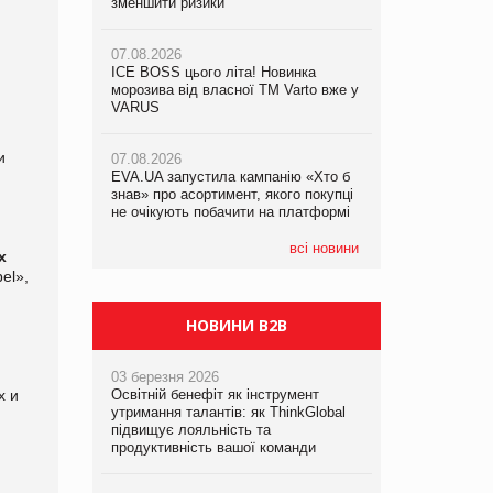
зменшити ризики
знав» про асортимент, якого покупці
07.08.2026
не очікують побачити на платформі
Продажі Hugo Boss впали на 9%
07.08.2026
ICE BOSS цього літа! Новинка
06.08.2026
07.08.2026
морозива від власної ТМ Varto вже у
Смачна новинка для хвостатих: у
Франція заборонила рекламні дзвінки
VARUS
VARUS з’явилися паучі Varto Paw
без згоди клієнтів
expert від власної ТМ Varto!
и
07.08.2026
EVA.UA запустила кампанію «Хто б
05.08.2026
знав» про асортимент, якого покупці
Мережа супермаркетів VARUS купує
не очікують побачити на платформі
мережу магазинів формату
convenience store КОЛО: об’єднана
компанія налічуватиме 374 магазини
всі новини
х
el»,
НОВИНИ B2B
03 березня 2026
х и
Освітній бенефіт як інструмент
утримання талантів: як ThinkGlobal
підвищує лояльність та
продуктивність вашої команди