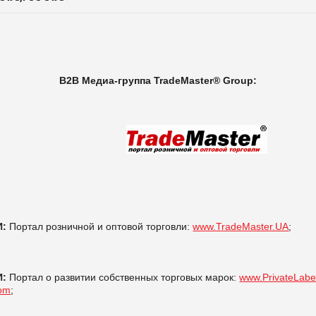
В2В Медиа-группа TradeMaster® Group:
И:
Портал розничной и оптовой торговли:
www.TradeMaster.UA
;
И:
Портал о развитии собственных торговых марок:
www.PrivateLabe
om
;