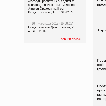
-
B2B
«Методы расчета необходимых
прое
запасов для РЦ» - выступление
Андрея Орехова на 8-ом
Всеукраинском ДНЕ ЛОГИСТА
16 листопада 2012 (19:08:25)
Всеукраинский День логиста, 25
Парт
ноября 2011г.
повний список
Перв
соб
групп
Порт
прои
рынка
из пе