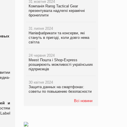
31 жовтня 2024
Компанія Rarog Tactical Gear
презентувала надлегкі керамічні
бронеплити
31 липня 2024
Напівфабрикати та консерви, які
овых
стануть в пригоді, коли довго нема
світла
24 червня 2024
Meest Пошта і Shop-Express
розширюють можливості українських
підприємців
витии
диа-
30 квітня 2024
Защита данных на смартфонах:
советы по повышению безопасности
Всі новини
тей и
востям
 Label