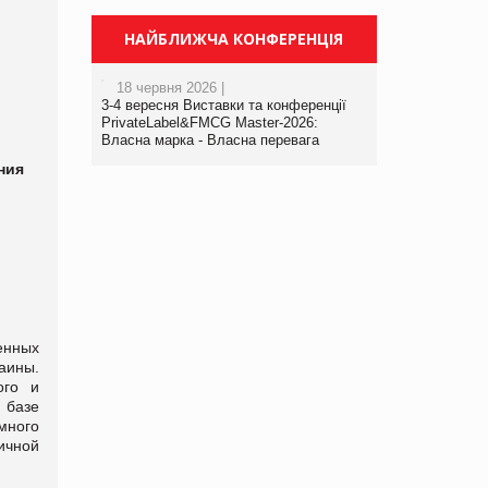
НАЙБЛИЖЧА КОНФЕРЕНЦІЯ
18 червня 2026 |
3-4 вересня Виставки та конференції
PrivateLabel&FMCG Master-2026:
Власна марка - Власна перевага
ния
енных
аины.
ого и
 базе
много
ичной