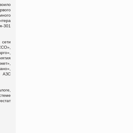
воило
рвого
много
нтера
я-301
 сети
CCO»,
рго»,
иятия
кет»,
ано»,
е АЗС
логе,
стеме
естат