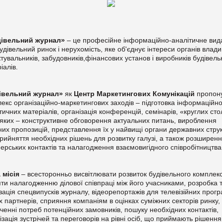
дівельний журнал»
– це професійне інформаційно-аналітичне ви
удівельний ринок і нерухомість, яке об'єднує інтереси органів влади
тувальників, забудовників,фінансових установ і виробників будівел
іалів.
івельний журнал»
як
Центр Маркетингових Комунікацій
пропон
екс організаційно-маркетингових заходів – підготовка інформаційно
тичних матеріалів, організація конференцій, семінарів, «круглих сто
яких – конструктивне обговорення актуальних питань, вироблення
них пропозицій, представлення їх у найвищі органи державних стру
рийняття необхідних рішень для розвитку галузі, а також розширен
ерських контактів та налагодження взаємовигідного співробітництв
 місія
– всесторонньо висвітлювати розвиток будівельного комплекс
ти налагодженню ділової співпраці між його учасниками, розробка 
зація спецвипусків журналу, відеорепортажів для телевізійних прог
 партнерів, сприяння компаніям в оцінках суміжних секторів ринку,
ченні потреб потенційних замовників, пошуку необхідних контактів,
ізація зустрічей та переговорів на рівні осіб, що приймають рішення 