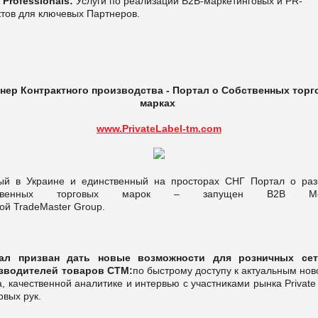
 Professionals:
Услуги по реализации В2В-маркетинговых и PR-
ктов для ключевых Партнеров.
нер Контрактного производства -
Портал о Собственн
ых торг
марках
www.PrivateLabel-tm.com
ый в Украине и единственный на просторах СНГ Портал о раз
ственных торговых марок – запущен В2В Ме
ой TradeMaster Group.
ал призван дать новые возможности для розничных се
зводителей товаров СТМ:
по быстрому доступу к актуальным но
, качественной аналитике и интервью с участниками рынка Private
рвых рук.