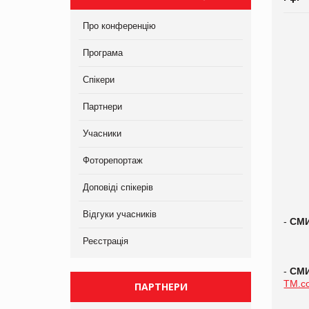
Про конференцію
Програма
Спікери
Партнери
Учасники
Фоторепортаж
Доповіді спікерів
Відгуки учасників
-
СМ
Реєстрація
-
СМ
TM.c
ПАРТНЕРИ