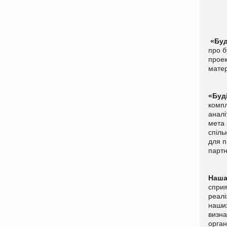
«
Бу
про б
проек
матер
«Буд
компл
аналі
мета 
спіль
для п
партн
Наша
сприя
реалі
наших
визна
орган