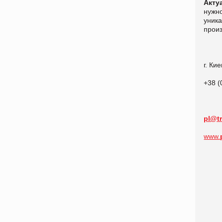
Акту
нужно
уник
произ
г. Ки
+38 (
pl@t
www.