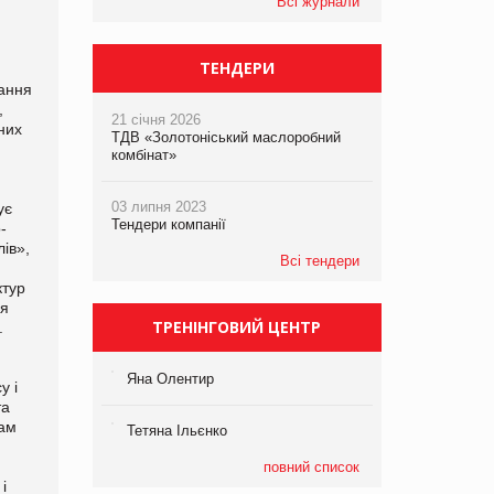
Всі журнали
ТЕНДЕРИ
дання
,
21 січня 2026
ьних
ТДВ «Золотоніський маслоробний
комбінат»
03 липня 2023
ує
Тендери компанії
-
лів»,
Всі тендери
ктур
ня
ТРЕНІНГОВИЙ ЦЕНТР
а.
Яна Олентир
у і
та
рам
Тетяна Ільєнко
повний список
і