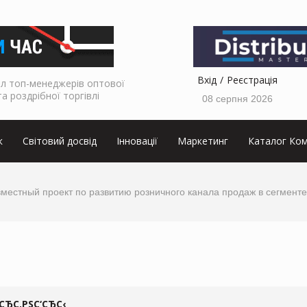
Вхід
Реєстрація
л топ-менеджерів оптової
та роздрібної торгівлі
08 серпня 2026
к
Світовий досвід
Інновації
Маркетинг
Каталог Ком
местный проект по развитию розничного канала продаж в сегмент
СЂС‚РЅС‘СЂС‹