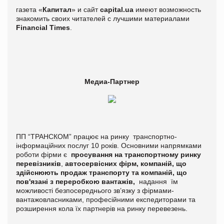
газета «
Капитал
» и сайт
capital.ua
имеют возможность
знакомить своих читателей с лучшими материалами
Financial Times
.
Медиа-Партнер
ПП “ТРАНСКОМ” працює на ринку транспортно-
інформаційних послуг 10 років. Основними напрямками
роботи фірми є
просування на транспортному ринку
перевізників
,
автосервісних фірм, компаній, що
здійснюють продаж транспорту та компаній, що
пов'язані з переробкою вантажів,
надання їм
можливості безпосереднього зв’язку з фірмами-
вантажовласниками, професійними експедиторами та
розширення кола їх партнерів на ринку перевезень.