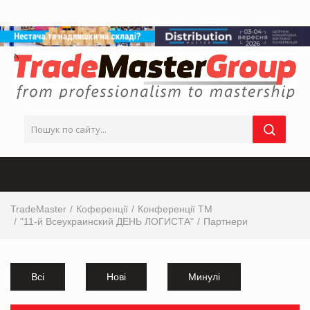
TradeMaster
Коференції
Конференції ТМ
"11-й Всеукраинский ДЕНЬ ЛОГИСТА"
Партнери
Всі
Нові
Минулі