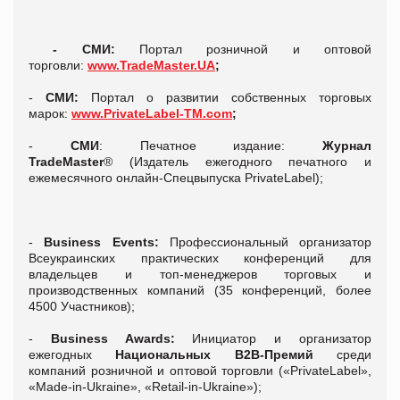
- СМИ:
Портал розничной и оптовой
торговли:
www.TradeMaster.UA
;
-
СМИ:
Портал о развитии собственных торговых
марок:
www.PrivateLabel-TM.com
;
-
СМИ
: Печатное издание:
Журнал
TradeMaster
® (Издатель ежегодного печатного и
ежемесячного онлайн-Спецвыпуска PrivateLabel);
-
Business Events:
Профессиональный организатор
Всеукраинских практических конференций для
владельцев и топ-менеджеров торговых и
производственных компаний (35 конференций, более
4500 Участников);
-
Business Awards:
Инициатор и организатор
ежегодных
Национальных В2В-Премий
среди
компаний розничной и оптовой торговли («PrivateLabel»,
«Made-in-Ukraine», «Retail-in-Ukraine»);