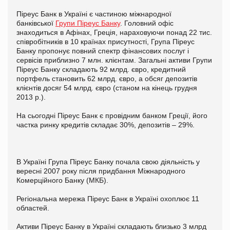
Піреус Банк в Україні є частиною міжнародної
банківської
Групи Піреус Банку
. Головний офіс
знаходиться в Афінах, Греція, нараховуючи понад 22 тис.
співробітників в 10 країнах присутності, Група Піреус
Банку пропонує повний спектр фінансових послуг і
сервісів приблизно 7 млн. клієнтам. Загальні активи Групи
Піреус Банку складають 92 млрд. євро, кредитний
портфель становить 62 млрд. євро, а обсяг депозитів
клієнтів досяг 54 млрд. євро (станом на кінець грудня
2013 р.).
На сьогодні Піреус Банк є провідним банком Греції, його
частка ринку кредитів складає 30%, депозитів – 29%.
В Україні Група Піреус Банку почала свою діяльність у
вересні 2007 року після придбання Міжнародного
Комерційного Банку (МКБ).
Регіональна мережа Піреус Банк в Україні охоплює 11
областей.
Активи Піреус Банку в Україні складають близько 3 млрд