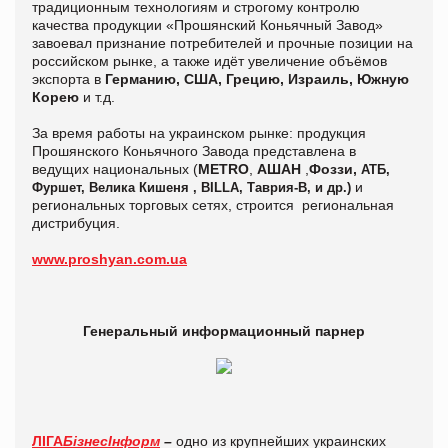
традиционным технологиям и строгому контролю
качества продукции «Прошянский Коньячный Завод»
завоевал признание потребителей и прочные позиции на
российском рынке, а также идёт увеличение объёмов
экспорта в
Германию, США, Грецию, Израиль, Южную
Корею
и т.д.
За время работы на украинском рынке: продукция
Прошянского Коньячного Завода представлена в
ведущих национальных (
METRO
,
АШАН
,
Фоззи,
АТБ,
и
Фуршет, Велика Кишеня ,
BILLA
, Таврия-В, и др.)
региональных торговых сетях, строится региональная
дистрибуция.
www.proshyan.com.ua
Генеральный информационный парнер
ЛІГА
БізнесІнформ
–
одно из крупнейших украинских