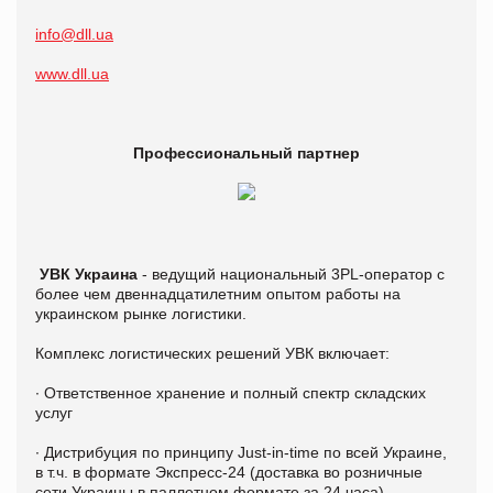
info@dll.ua
www.dll.ua
Профессиональный партнер
УВК Украина
- ведущий национальный 3PL-оператор с
более чем двеннадцатилетним опытом работы на
украинском рынке логистики.
Комплекс логистических решений УВК включает:
∙ Ответственное хранение и полный спектр складских
услуг
∙ Дистрибуция по принципу Just-in-time по всей Украине,
в т.ч. в формате Экспресс-24 (доставка во розничные
сети Украины в паллетном формате за 24 часа)