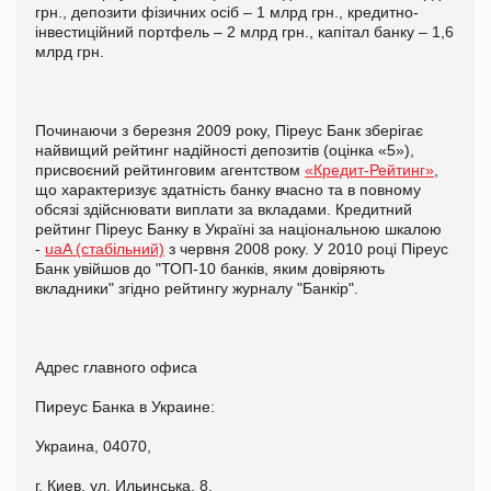
грн., депозити фізичних осіб – 1 млрд грн., кредитно-
інвестиційний портфель – 2 млрд грн., капітал банку – 1,6
млрд грн.
Починаючи з березня 2009 року, Піреус Банк зберігає
найвищий рейтинг надійності депозитів (оцінка «5»),
присвоєний рейтинговим агентством
«Кредит-Рейтинг»
,
що характеризує здатність банку вчасно та в повному
обсязі здійснювати виплати за вкладами. Кредитний
рейтинг Піреус Банку в Україні за національною шкалою
-
uaA (стабільний)
з червня 2008 року. У 2010 році Піреус
Банк увійшов до "ТОП-10 банків, яким довіряють
вкладники" згідно рейтингу журналу "Банкір".
Адрес главного офиса
Пиреус Банка в Украине:
Украина, 04070,
г. Киев, ул. Ильинська, 8,