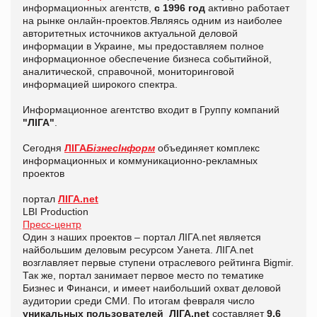
информационных агентств,
с 1996 год
активно работает
на рынке онлайн-проектов.Являясь одним из наиболее
авторитетных источников актуальной деловой
информации в Украине, мы предоставляем полное
информационное обеспечение бизнеса событийной,
аналитической, справочной, мониторинговой
информацией широкого спектра.
Информационное агентство входит в Группу компаний
"ЛІГА"
.
Сегодня
ЛІГА
БізнесІнформ
объединяет комплекс
информационных и коммуникационно-рекламных
проектов
портал
ЛІГА.net
LBI Production
Пресс-центр
Один з наших проектов – портал ЛIГА.net является
найбольшим деловым ресурсом Уанета. ЛІГА.net
возглавляет первые ступени отраслевого рейтинга Bigmir.
Так же, портал занимает первое место по тематике
Бизнес и Финанси, и имеет наибольший охват деловой
аудитории среди СМИ. По итогам февраля число
уникальных пользователей ЛІГА.net
составляет
9,6