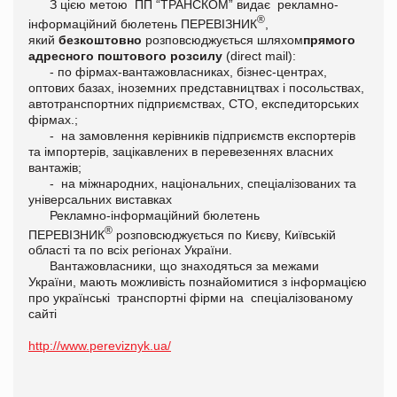
З цією метою ПП “ТРАНСКОМ” видає рекламно-
®
інформаційний бюлетень ПЕРЕВІЗНИК
,
який
безкоштовно
розповсюджується шляхом
прямого
адресного поштового розсилу
(direct mail):
- по фірмах-вантажовласниках, бізнес-центрах,
оптових базах, іноземних представництвах і посольствах,
автотранспортних підприємствах, СТО, експедиторських
фірмах.;
- на замовлення керівників підприємств експортерів
та імпортерів, зацікавлених в перевезеннях власних
вантажів;
- на міжнародних, національних, спеціалізованих та
універсальних виставках
Рекламно-інформаційний бюлетень
®
ПЕРЕВІЗНИК
розповсюджується по Києву, Київській
області та по всіх регіонах України.
Вантажовласники, що знаходяться за межами
України, мають можливість познайомитися з інформацією
про українські транспортні фірми на спеціалізованому
сайті
http://www.pereviznyk.ua/