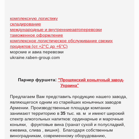
комплексную логистику
складирование
международные и внутренниеавтоперевозки
таможенное оформление
комплексное логистическое обслуживание свежих
продуктов (от +2°С до +6°С)
морские и авиа перевозки
ukraine.raben-group.com
Парнер фуршета:
"
Прошянский коньячный завод-
Украина"
Предлагаем Вам представить продукцию нашего завода,
являющегося одним из старейших коньячных заводов
Армении. Производственные площади компании
занимают территорию в
35
тыс. кв. м и имеют широкий
спектр алкогольных напитков: ординарные и марочные
коньяки, фруктовые вина (гранат сухой и полусладкий,
ежевика, слива , вишня). Благодаря собственным
виноградникам, современному оборудованию,