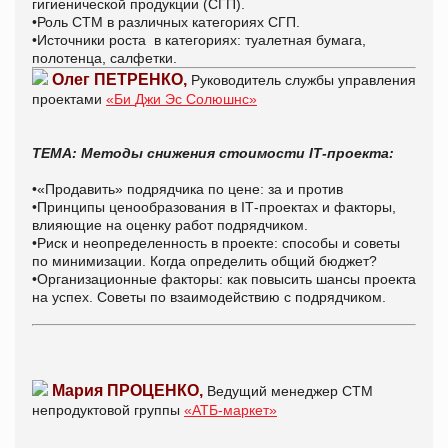
гигиенической продукции (СГП).
•Роль СТМ в различных категориях СГП.
•Источники роста в категориях: туалетная бумага,
полотенца, салфетки.
Олег ПЕТРЕНКО,
Руководитель службы управления
проектами
«
Би
Джи Эс Солюшнс»
ТЕМА: Методы снижения стоимости IТ-проекта:
•«Продавить» подрядчика по цене: за и против
•Принципы ценообразования в IТ-проектах и факторы,
влияющие на оценку работ подрядчиком.
•Риск и неопределенность в проекте: способы и советы
по минимизации. Когда определить общий бюджет?
•Организационные факторы: как повысить шансы проекта
на успех. Советы по взаимодействию с подрядчиком.
Мария ПРОЦЕНКО,
Ведущий менеджер СТМ
непродуктовой группы
«АТБ-
маркет
»