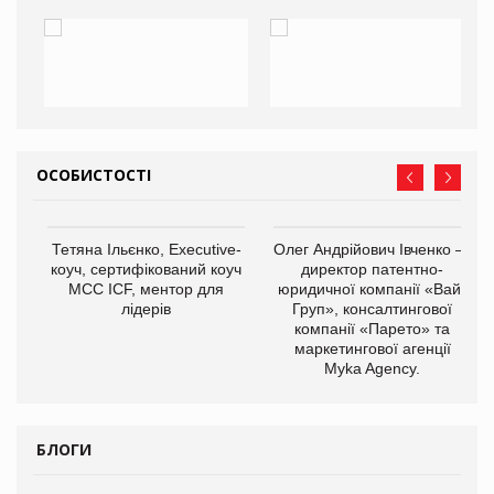
ОСОБИСТОСТІ
,
Тетяна Ільєнко, Executive-
Олег Андрійович Івченко —
ОВ
коуч, сертифікований коуч
директор патентно-
МСС ICF, ментор для
юридичної компанії «Вайз
лідерів
Груп», консалтингової
компанії «Парето» та
маркетингової агенції
Myka Agency.
БЛОГИ