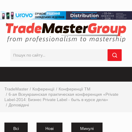
TradeMaster
Коференції
Конференції ТМ
6-ая Всеукраинская практическая конференция «Private
Label-2014: Бизнес Private Label - быть в курсе дела»
Доповідачі
Всі
Нові
Минулі