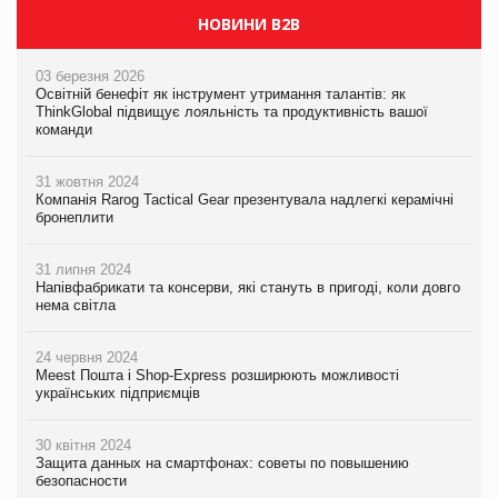
НОВИНИ B2B
03 березня 2026
Освітній бенефіт як інструмент утримання талантів: як
ThinkGlobal підвищує лояльність та продуктивність вашої
команди
31 жовтня 2024
Компанія Rarog Tactical Gear презентувала надлегкі керамічні
бронеплити
31 липня 2024
Напівфабрикати та консерви, які стануть в пригоді, коли довго
нема світла
24 червня 2024
Meest Пошта і Shop-Express розширюють можливості
українських підприємців
30 квітня 2024
Защита данных на смартфонах: советы по повышению
безопасности