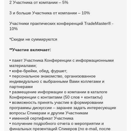
2 Участника от компании – 5%
3 и больше Участника от компании – 10%
Участники практических конференций TradeMaster® -
10%
*Скидки не суммируются
**Участие включает:
• пакет Участника Конференции с информационными
материалами;
• кофе-брейки, обед, фуршет;
• персональное знакомство, организованное
индивидуально с выбранными Вами коллегами и
партнерами
• размещение информации о компании в каталоге
Конференции с контактами (50 слов + контакты)
• возможность принять участие в формировании
программы дискуссии – заранее задать интересующие
вопросы Спикерам и другим Участникам
• именной сертификат Участника
• получение подробного отчета о мероприятии и
финальных презентаций Спикеров (по e-mail, после