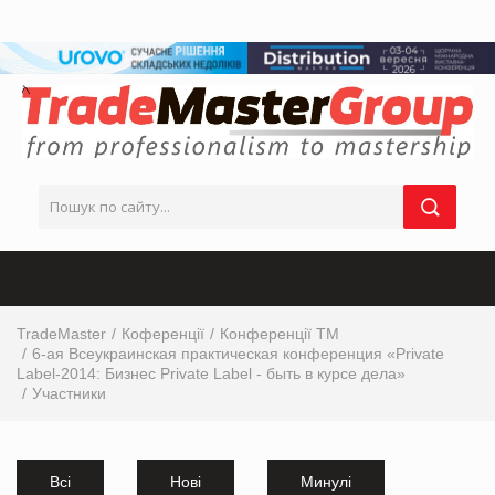
TradeMaster
Коференції
Конференції ТМ
6-ая Всеукраинская практическая конференция «Private
Label-2014: Бизнес Private Label - быть в курсе дела»
Участники
Всі
Нові
Минулі