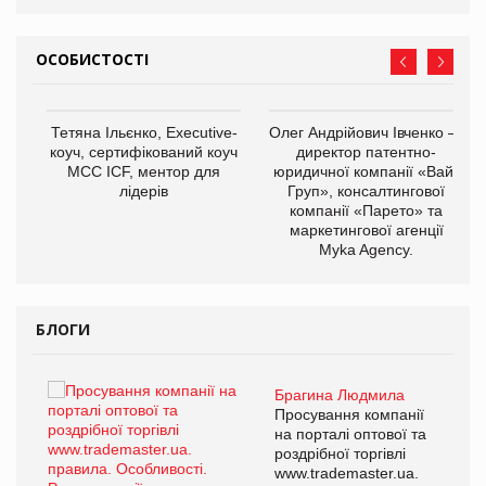
ОСОБИСТОСТІ
,
Тетяна Ільєнко, Executive-
Олег Андрійович Івченко —
ОВ
коуч, сертифікований коуч
директор патентно-
МСС ICF, ментор для
юридичної компанії «Вайз
лідерів
Груп», консалтингової
компанії «Парето» та
маркетингової агенції
Myka Agency.
БЛОГИ
Брагина Людмила
ї
Просування компанії
а
на порталі оптової та
роздрібної торгівлі
www.trademaster.ua.