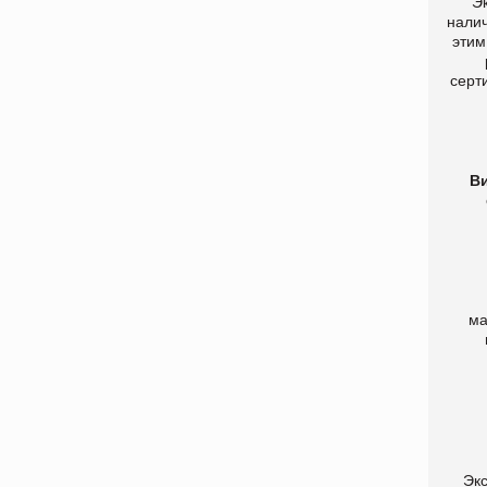
Э
налич
этим
серт
В
ма
Экс