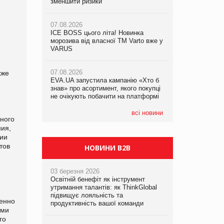
зменшити ризики
знав» про асортимент, якого покупці
07.08.2026
не очікують побачити на платформі
Продажі Hugo Boss впали на 9%
07.08.2026
ICE BOSS цього літа! Новинка
06.08.2026
07.08.2026
морозива від власної ТМ Varto вже у
Смачна новинка для хвостатих: у
Франція заборонила рекламні дзвінки
VARUS
VARUS з’явилися паучі Varto Paw
без згоди клієнтів
expert від власної ТМ Varto!
07.08.2026
кже
EVA.UA запустила кампанію «Хто б
05.08.2026
знав» про асортимент, якого покупці
Мережа супермаркетів VARUS купує
не очікують побачити на платформі
мережу магазинів формату
convenience store КОЛО: об’єднана
компанія налічуватиме 374 магазини
всі новини
ного
ия,
мии
тов
НОВИНИ B2B
03 березня 2026
Освітній бенефіт як інструмент
утримання талантів: як ThinkGlobal
підвищує лояльність та
енно
продуктивність вашої команди
ыми
го