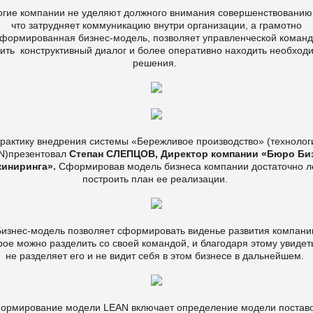
гие компании не уделяют должного внимания совершенствованию
что затрудняет коммуникацию внутри организации, а грамотно
формированная бизнес-модель, позволяет управленческой коман
оить конструктивный диалог и более оперативно находить необход
решения.
рактику внедрения системы «Бережливое производство» (технолог
N)презентовал
Степан СЛЕПЦОВ, Директор компании «Бюро Би
иниринга».
Сформировав модель бизнеса компании достаточно л
построить план ее реализации.
изнес-модель позволяет сформировать виденье развития компани
рое можно разделить со своей командой, и благодаря этому увидеть
не разделяет его и не видит себя в этом бизнесе в дальнейшем.
ормирование модели LEAN включает определение модели постав