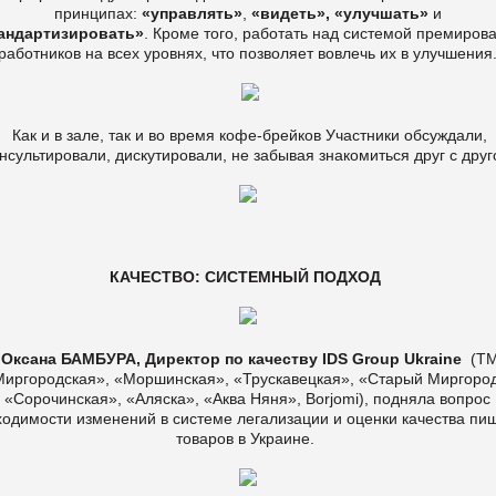
принципах:
«управлять»
,
«видеть»,
«улучшать»
и
андартизировать»
. Кроме того, работать над системой премиров
работников на всех уровнях, что позволяет вовлечь их в улучшения
Как и в зале, так и во время кофе-брейков Участники обсуждали,
нсультировали, дискутировали, не забывая знакомиться друг с дру
КАЧЕСТВО: СИСТЕМНЫЙ ПОДХОД
Оксана БАМБУРА, Директор по качеству IDS Group Ukraine
(Т
иргородская», «Моршинская», «Трускавецкая», «Старый Миргоро
«Сорочинская», «Аляска», «Аква Няня», Borjomi), подняла вопрос
ходимости изменений в системе легализации и оценки качества пи
товаров в Украине.