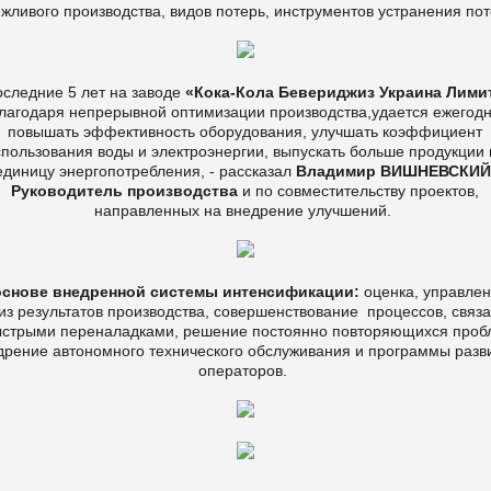
жливого производства, видов потерь, инструментов устранения по
оследние 5 лет на заводе
«Кока-Кола Бевериджиз Украина Лими
лагодаря непрерывной оптимизации производства,удается ежегод
повышать эффективность оборудования, улучшать коэффициент
спользования воды и электроэнергии, выпускать больше продукции 
единицу энергопотребления, - рассказал
Владимир ВИШНЕВСКИЙ
Руководитель производства
и по совместительству проектов,
направленных на внедрение улучшений.
основе внедренной системы интенсификации:
оценка, управлен
из результатов производства, совершенствование процессов, связ
ыстрыми переналадками, решение постоянно повторяющихся проб
дрение автономного технического обслуживания и программы разв
операторов.