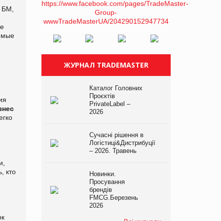
 БМ,
де
имые
ЖУРНАЛ TRADEMASTER
Каталог Головних
Проєктів
ия
PrivateLabel –
знес
2026
егко
Сучасні рішення в
Логістиці&Дистрибуції
– 2026. Травень
и,
, кто
Новинки.
Просування
брендів
FMCG.Березень
2026
ок