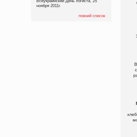
Всеукраинский День логиста, 25
ноября 2011г.
повний список
Э
В
р
хлеб
м