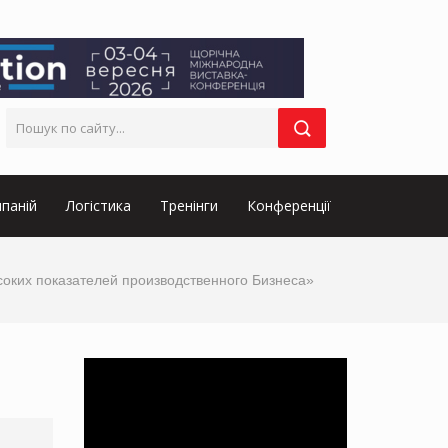
паній
Логістика
Тренінги
Конференції
соких показателей производственного Бизнеса»