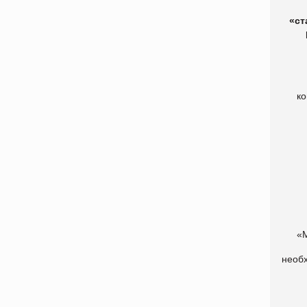
«ст
ко
«М
необ