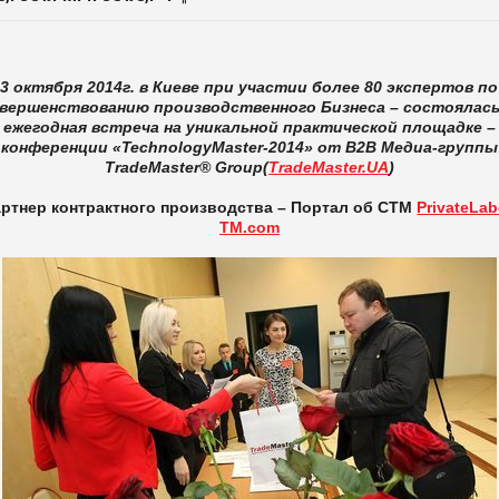
3 октября 2014г. в Киеве при участии более 80 экспертов по
вершенствованию производственного Бизнеса – состоялась
ежегодная встреча на уникальной практической площадке –
конференции «
TechnologyMaster
-2014» от В2В Медиа-группы
TradeMaster
®
Group
(
TradeMaster.UA
)
ртнер контрактного производства –
Портал об СТМ
PrivateLab
TM.com