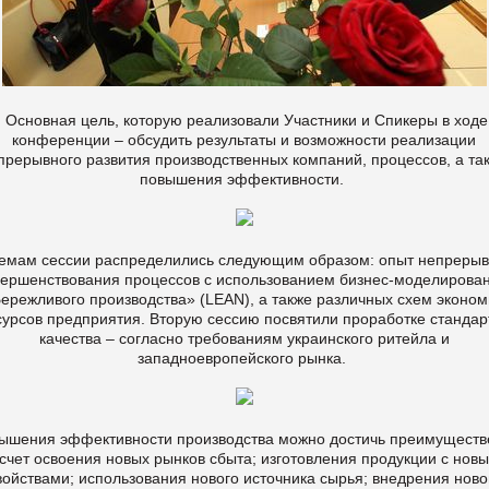
Основная цель, которую реализовали Участники и Спикеры в ходе
конференции – обсудить результаты и возможности реализации
прерывного развития производственных компаний, процессов, а та
повышения эффективности.
темам сессии распределились следующим образом: опыт непрерыв
вершенствования процессов с использованием бизнес-моделирован
ережливого производства» (LEAN), а также различных схем эконо
сурсов предприятия. Вторую сессию посвятили проработке стандар
качества – согласно требованиям украинского ритейла и
западноевропейского рынка.
ышения эффективности производства можно достичь преимуществ
 счет освоения новых рынков сбыта; изготовления продукции с нов
войствами; использования нового источника сырья; внедрения ново