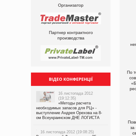
Организатор
Партнер контрактного
производства
не
По 
со
ВІДЕО КОНФЕРЕНЦІЇ
«Б
ре
16 листопада 2012
(19:12:35)
«Методы расчета
необходимых запасов для РЦ» -
выступление Андрея Орехова на 8-
ом Всеукраинском ДНЕ ЛОГИСТА
Пов
за
16 листопада 2012 (19:08:25)
с