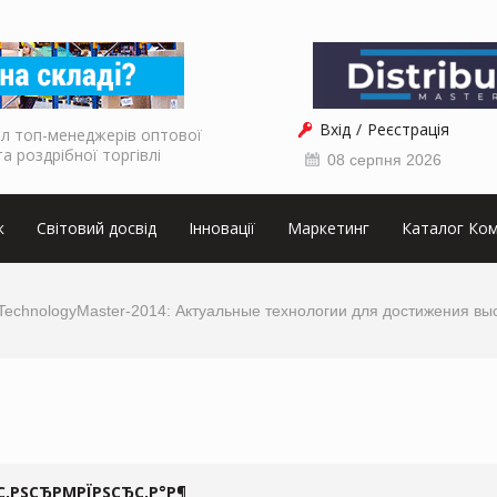
Вхід
Реєстрація
л топ-менеджерів оптової
та роздрібної торгівлі
08 серпня 2026
к
Світовий досвід
Інновації
Маркетинг
Каталог Ком
TechnologyMaster-2014: Актуальные технологии для достижения вы
С‚РЅСЂРΜРЇРЅСЂС‚Р°Р¶