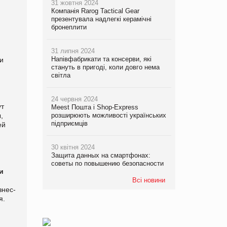
31 жовтня 2024
и
Компанія Rarog Tactical Gear
р
презентувала надлегкі керамічні
бронеплити
31 липня 2024
Напівфабрикати та консерви, які
ми
стануть в пригоді, коли довго нема
світла
24 червня 2024
ут
Meest Пошта і Shop-Express
,
розширюють можливості українських
підприємців
ей
30 квітня 2024
Защита данных на смартфонах:
советы по повышению безопасности
и
Всі новини
знес-
я.