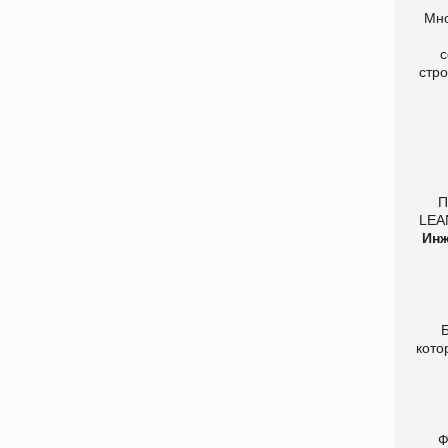
Мно
с
стр
П
LEA
Инж
Б
кото
Ф