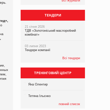
Всі журнали
терь.
ТЕНДЕРИ
тед»,
но
21 січня 2026
ТДВ «Золотоніський маслоробний
на
комбінат»
,
03 липня 2023
Тендери компанії
Всі тендери
ие,
анных
ТРЕНІНГОВИЙ ЦЕНТР
лем,
ития
Яна Олентир
Тетяна Ільєнко
повний список