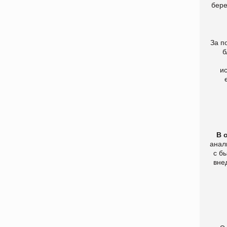
бере
За п
б
и
В 
анал
с б
вне