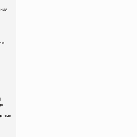
ания
.
гом
М
д»,
щевых