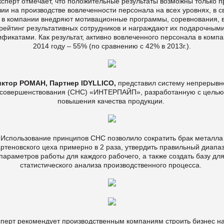
ксперт отмечает, что положительные результаты возможны только п
ии на производстве вовлеченности персонала на всех уровнях, в с
 в компании внедряют мотивационные программы, соревнования, 
рейтинг результативных сотрудников и награждают их подарочным
ификатами. Как результат, активно вовлеченного персонала в компа
2014 году – 55% (по сравнению с 42% в 2013г.).
иктор РОМАН, Партнер IDYLLICO,
представил систему непрерывн
совершенствования (СНС) «ИНТЕРПАЙП», разработанную с цель
повышения качества продукции.
Использование принципов СНС позволило сократить брак металла
ртеновского цеха примерно в 2 раза, утвердить правильный диапа
параметров работы для каждого рабочего, а также создать базу дл
статистического анализа производственного процесса.
перт рекомендует производственным компаниям строить бизнес на