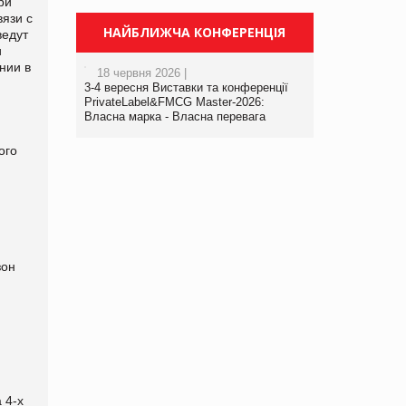
ри
вязи с
НАЙБЛИЖЧА КОНФЕРЕНЦІЯ
ведут
и
нии в
18 червня 2026 |
3-4 вересня Виставки та конференції
PrivateLabel&FMCG Master-2026:
Власна марка - Власна перевага
ого
ю
зон
я
 4-х