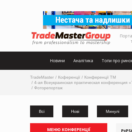
Порта
Новини
Аналітика
Топи про рино
TradeMaster
Коференції
Конференції ТМ
4-ая Всеукраинская практическая конференция «
Фоторепортаж
Всі
Нові
Минулі
МЕНЮ КОНФЕРЕНЦІЇ
Р¤РЅ