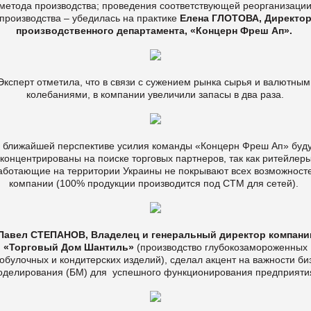
метода производства; проведения соответствующей реорганизаци
производства – убедилась на практике
Елена ГЛОТОВА, Директо
производственного департамента, «Концерн Фреш Ап».
ксперт отметила, что в связи с сужением рынка сырья и валютны
колебаниями, в компании увеличили запасы в два раза.
 ближайшей перспективе усилия команды «Концерн Фреш Ап» буд
сконцентрированы на поиске торговых партнеров, так как ритейлеры
аботающие на территории Украины не покрывают всех возможност
компании (100% продукции производится под СТМ для сетей).
Павел СТЕПАНОВ, Владелец и генеральный директор компани
«Торговый Дом Шантиль»
(производство глубокозамороженных
обулочных и кондитерских изделий), сделал акцент на важности би
оделирования (БМ) для успешного функционирования предприяти