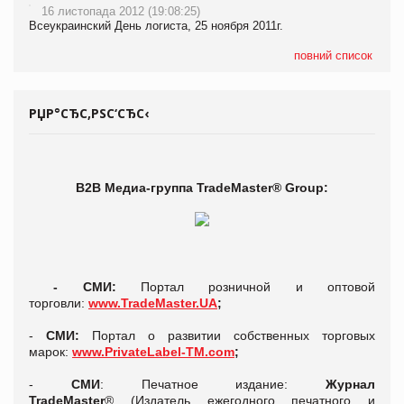
16 листопада 2012 (19:08:25)
Всеукраинский День логиста, 25 ноября 2011г.
повний список
РЏР°СЂС‚РЅС‘СЂС‹
В2В Медиа-группа TradeMaster® Group:
- СМИ:
Портал розничной и оптовой
торговли:
www.TradeMaster.UA
;
-
СМИ:
Портал о развитии собственных торговых
марок:
www.PrivateLabel-TM.com
;
-
СМИ
: Печатное издание:
Журнал
TradeMaster
® (Издатель ежегодного печатного и