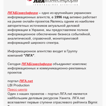
ЛІГА
БізнесІнформ
–
одно из крупнейших украинских
информационных агентств,
с 1996 год
активно работает
на рынке онлайн-проектов.Являясь одним из наиболее
авторитетных источников актуальной деловой
информации в Украине, мы предоставляем полное
информационное обеспечение бизнеса событийной,
аналитической, справочной, мониторинговой
информацией широкого спектра.
Информационное агентство входит в Группу
компаний
"ЛІГА"
.
Сегодня
ЛІГА
БізнесІнформ
объединяет комплекс
информационных и коммуникационно-рекламных
проектов
портал
ЛІГА.net
LBI Production
Пресс-центр
Один з наших проектов – портал ЛIГА.net является
найбольшим деловым ресурсом Уанета. ЛІГА.net
возглавляет первые ступени отраслевого рейтинга Bigmir.