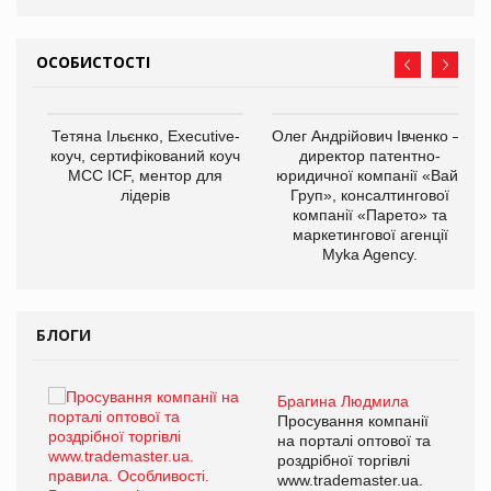
ОСОБИСТОСТІ
Тетяна Ільєнко, Executive-
Олег Андрійович Івченко —
коуч, сертифікований коуч
директор патентно-
МСС ICF, ментор для
юридичної компанії «Вайз
лідерів
Груп», консалтингової
компанії «Парето» та
маркетингової агенції
,
Myka Agency.
ОВ
БЛОГИ
Брагина Людмила
ї
Просування компанії
а
на порталі оптової та
роздрібної торгівлі
www.trademaster.ua.