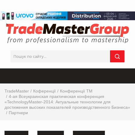
TradeMaster
Коференції
Конференції ТМ
4-ая Всеукраинская практическая конференция
«TechnologyMaster-2014: Актуальные технологии для
достижения высоких показателей производственного Бизнеса»
Партнери