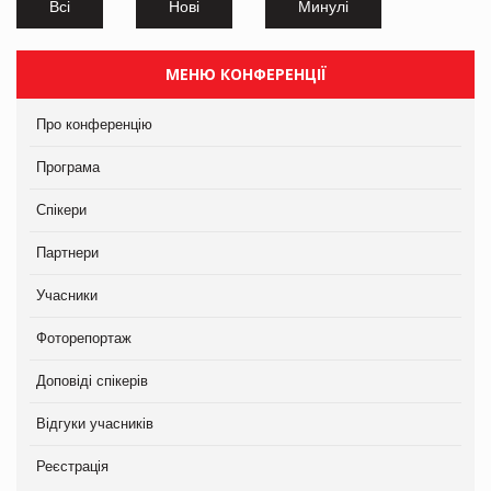
Всі
Нові
Минулі
МЕНЮ КОНФЕРЕНЦІЇ
Про конференцію
Програма
Спікери
Партнери
Учасники
Фоторепортаж
Доповіді спікерів
Відгуки учасників
Реєстрація