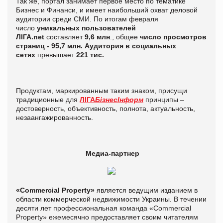
Так же, портал занимает первое место по тематике
Бизнес и Финанси, и имеет наибольший охват деловой
аудитории среди СМИ. По итогам февраля
число
уникальных пользователей
ЛІГА.net
составляет
9,6 млн
., общее
число просмотров
страниц - 95,7 млн. Аудитория в социальных
сетях
превышает
221 тис.
Продуктам, маркированным таким знаком, присущи
традиционные для
ЛІГА
БізнесІнформ
принципы –
достоверность, объективность, полнота, актуальность,
незаангажированность.
Медиа-партнер
«Commercial Property»
является ведущим изданием в
области коммерческой недвижимости Украины. В течении
десяти лет профессиональная команда «Commercial
Property» ежемесячно предоставляет своим читателям