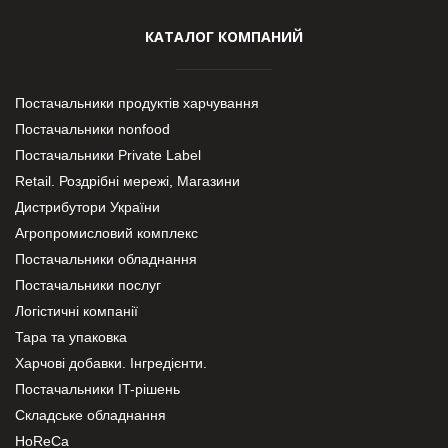
КАТАЛОГ КОМПАНИЙ
Постачальники продуктів харчування
Постачальники nonfood
Постачальники Private Label
Retail. Роздрібні мережі, Магазини
Дистрибутори України
Агропромисловий комплекс
Постачальники обладнання
Постачальники послуг
Логістичні компанії
Тара та упаковка
Харчові добавки. Інгредієнти.
Постачальники IT-рішень
Складське обладнання
HoReCa