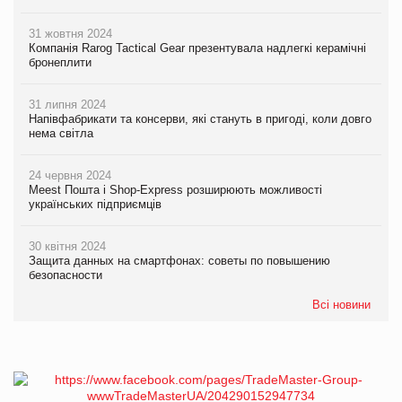
31 жовтня 2024
Компанія Rarog Tactical Gear презентувала надлегкі керамічні
бронеплити
31 липня 2024
Напівфабрикати та консерви, які стануть в пригоді, коли довго
нема світла
24 червня 2024
Meest Пошта і Shop-Express розширюють можливості
українських підприємців
30 квітня 2024
Защита данных на смартфонах: советы по повышению
безопасности
Всі новини