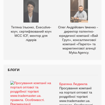
Тетяна Ільєнко, Executive-
Олег Андрійович Івченко —
коуч, сертифікований коуч
директор патентно-
МСС ICF, ментор для
юридичної компанії «Вайз
лідерів
Груп», консалтингової
компанії «Парето» та
маркетингової агенції
Myka Agency.
БЛОГИ
Брагина Людмила
Просування компанії
на порталі оптової та
роздрібної торгівлі
www.trademaster.ua.
правила. Особливості.