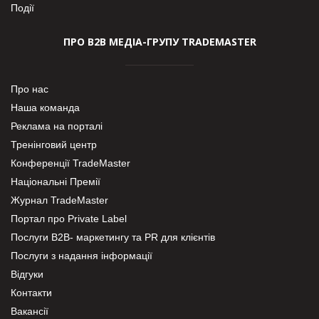
Події
ПРО В2В МЕДІА-ГРУПУ TRADEMASTER
Про нас
Наша команда
Реклама на порталі
Тренінговий центр
Конференції TradeMaster
Національні Премії
Журнал TradeMaster
Портал про Private Label
Послуги В2В- маркетингу та PR для клієнтів
Послуги з надання інформації
Відгуки
Контакти
Вакансії