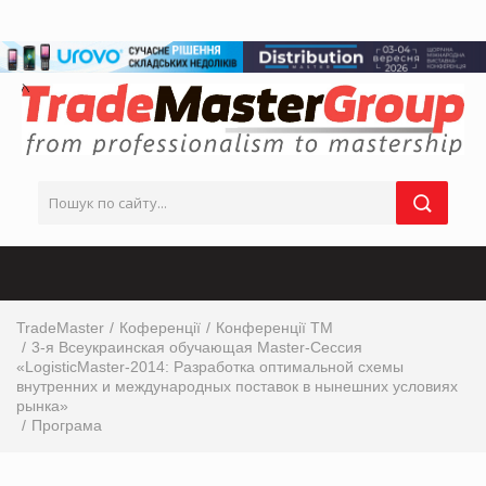
TradeMaster
Коференції
Конференції ТМ
3-я Всеукраинская обучающая Master-Cессия
«LogisticMaster-2014: Разработка оптимальной схемы
внутренних и международных поставок в нынешних условиях
рынка»
Програма