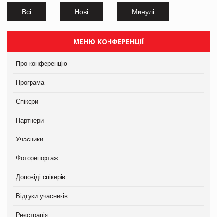
Всі
Нові
Минулі
МЕНЮ КОНФЕРЕНЦІЇ
Про конференцію
Програма
Спікери
Партнери
Учасники
Фоторепортаж
Доповіді спікерів
Відгуки учасників
Реєстрація