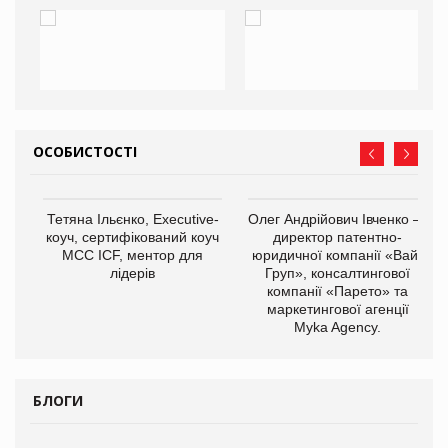
ОСОБИСТОСТІ
,
Тетяна Ільєнко, Executive-
Олег Андрійович Івченко —
ОВ
коуч, сертифікований коуч
директор патентно-
МСС ICF, ментор для
юридичної компанії «Вайз
лідерів
Груп», консалтингової
компанії «Парето» та
маркетингової агенції
Myka Agency.
БЛОГИ