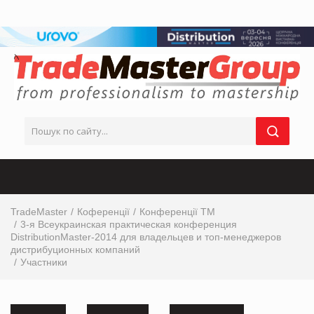
TradeMaster
Коференції
Конференції ТМ
3-я Всеукраинская практическая конференция
DistributionMaster-2014 для владельцев и топ-менеджеров
дистрибуционных компаний
Участники