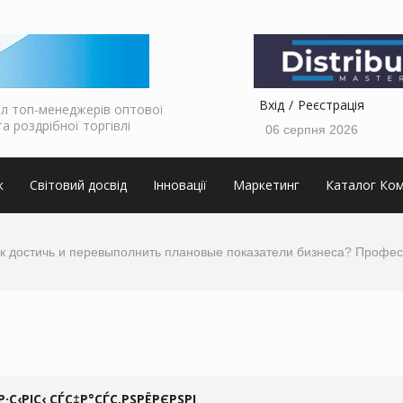
Вхід
Реєстрація
л топ-менеджерів оптової
та роздрібної торгівлі
06 серпня 2026
к
Світовий досвід
Інновації
Маркетинг
Каталог Ком
Как достичь и перевыполнить плановые показатели бизнеса? Профе
Р·С‹РІС‹ СЃС‡Р°СЃС‚РЅРЁРЄРЅРІ