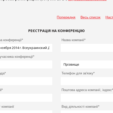
Попередня
Весь список
Нас
РЕЄСТРАЦІЯ НА КОНФЕРЕНЦІЮ
а конференції*
Назва компанії*
 учасника конференції*
ада*
Телефон для зв'язку*
l*
Поштова адреса компанії, індекс
 компанії
Вид діяльності компанії*