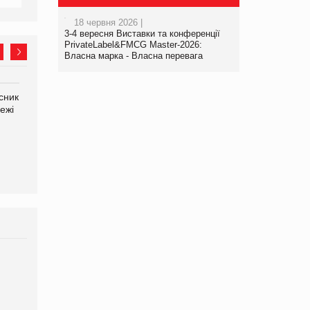
18 червня 2026 |
3-4 вересня Виставки та конференції
PrivateLabel&FMCG Master-2026:
Власна марка - Власна перевага
сник
Олексій Логачов-Михайлов
Яна Сараніна, директор
ежі
Файно маркет Директор
компанії «УкраМарин»
департаменту з
виробництва
Брагина Людмила
Просування компанії на
порталі оптової та
роздрібної торгівлі