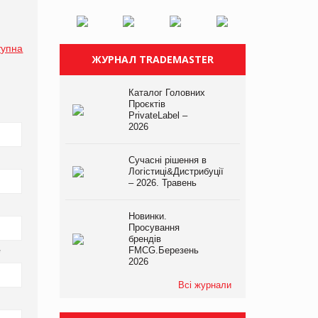
тупна
ЖУРНАЛ TRADEMASTER
Каталог Головних
Проєктів
PrivateLabel –
2026
Сучасні рішення в
Логістиці&Дистрибуції
– 2026. Травень
Новинки.
Просування
брендів
FMCG.Березень
*
2026
Всі журнали