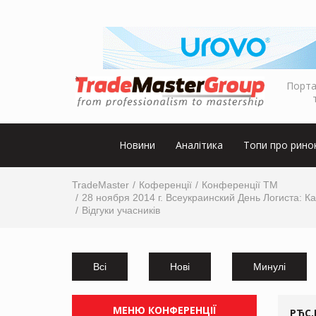
Порта
Новини
Аналітика
Топи про рино
TradeMaster
Коференції
Конференції ТМ
28 ноября 2014 г. Всеукраинский День Логиста: 
Відгуки учасників
Всі
Нові
Минулі
МЕНЮ КОНФЕРЕНЦІЇ
РЋС‚