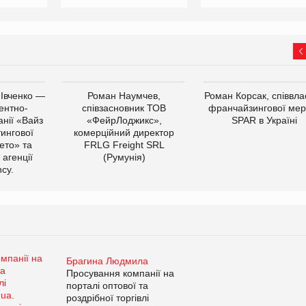
 Івченко —
Роман Наумчев,
Роман Корсак, співвла
ентно-
співзасновник ТОВ
франчайзингової мер
нії «Вайз
«ФейрЛоджикс»,
SPAR в Україні
тингової
комерційний директор
ето» та
FRLG Freight SRL
 агенції
(Румунія)
cy.
Брагина Людмила
Просування компанії на
порталі оптової та
роздрібної торгівлі