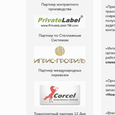
Партнер контрактного
«Пре
производства
транс
совр
полу
ауди
конта
Партнер по Стеллажным
Системам
«Инт
орга
работ
спик
Партнер международных
перевозок
«Орг
спик
запас
«Нов
«Впе
Транспортный партнер 12 Дня