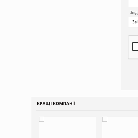
Звід
Зв
КРАЩІ КОМПАНІЇ