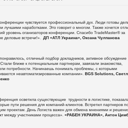
конференции чувствуется профессиональный дух. Люди готовы дел
и лучшими наработками. Это говорит о многом. Также хочется отл
кий уровень оганизаторов конференции. Спасибо TradeMaster® за
ые деловые встречи!».
ДП «АТЛ Украина», Оксана Чулпанова
понравилось, отличный подбор докладчиков, активное обсуждение 
 Стали ближе к потенциальным партнерам, завязали знакомства,
или потребности. Начинаешь понимать проблемы, с которыми
киваются неавтоматизированные компании».
BGS Solutions, Свет
ченко
ференция осветила существующие трудности в логистике, показал
орые пути решения для компаний-клиентов. Встретил партнеров п
щим проектам. День Логиста важен для обмена мнениями и решени
акт между участниками процесса».
«РАБЕН УКРАИНА», Антон Цим