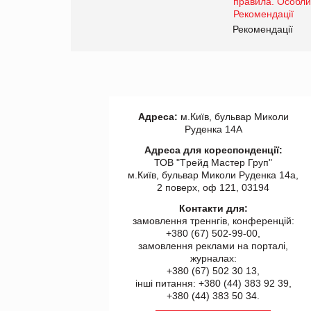
www.trademaster.ua.
правила. Особливості.
ії
Рекомендації
Адреса:
м.Київ, бульвар Миколи
Руденка 14А
Адреса для кореспонденції:
ТОВ "Tрейд Мастер Груп"
м.Київ, бульвар Миколи Руденка 14а,
2 поверх, оф 121, 03194
Контакти для:
замовлення треннгів, конференцій:
+380 (67) 502-99-00,
замовлення реклами на порталі,
журналах:
+380 (67) 502 30 13,
інші питання: +380 (44) 383 92 39,
+380 (44) 383 50 34.