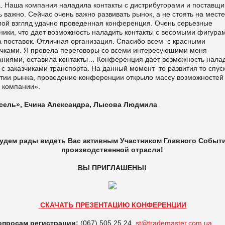
а. Наша компания наладила контакты с дистрибуторами и поставщи
 важно. Сейчас очень важно развивать рынок, а не стоять на месте
мой взгляд удачно проведенная конференция. Очень серьезные
ники, что дает возможность наладить контакты с весомыми фигура
а поставок. Отличная организация. Спасибо всем с красными
ичками. Я провела переговоры со всеми интересующими меня
аниями, оставила контакты… Конференция дает возможность нала
 с заказчиками транспорта. На данный момент то развития то спус
итии рынка, проведение конференции открыло массу возможностей
а компании».
сель», Ечина Александра, Лысова Людмила
удем рады видеть Вас активным Участником Главного Событ
производственной отрасли!
ВЫ ПРИГЛАШЕНЫ!
СКАЧАТЬ ПРЕЗЕНТАЦИЮ КОНФЕРЕНЦИИ
опросам регистрации:
(067) 505 25 24,
st@trademaster.com.ua