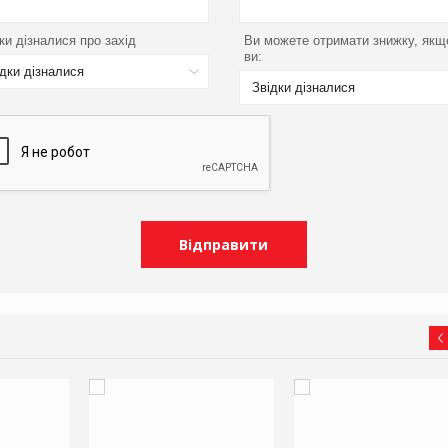
ки дізналися про захід
Ви можете отримати знижку, якщ
ви:
ідки дізналися
Звідки дізналися