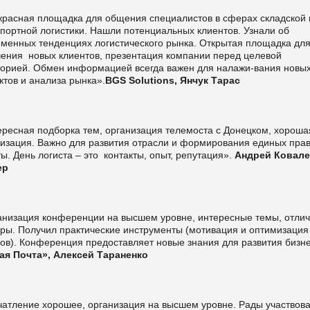
красная площадка для общения специалистов в сферах складской 
портной логистики. Нашли потенциальных клиентов. Узнали об
еменных тенденциях логистического рынка. Открытая площадка дл
чения новых клиентов, презентация компании перед целевой
торией. Обмен информацией всегда важен для налажи-вания новы
ктов и анализа рынка».
BGS Solutions, Янчук Тарас
ересная подборка тем, организация телемоста с Донецком, хороша
низация. Важно для развития отрасли и формирования единых пра
ы. День логиста – это контакты, опыт, репутация».
Андрей Ковале
ер
анизация конференции на высшем уровне, интересные темы, отли
еры. Получил практические инструменты (мотивация и оптимизация
ов). Конференция предоставляет новые знания для развития бизн
ая Почта», Алексей Тараненко
чатление хорошее, организация на высшем уровне. Рады участвова