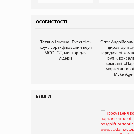
ОСОБИСТОСТІ
арас Ігорович,
Тетяна Ільєнко, Executive-
Олег Андрійович
иробництва ТОВ
коуч, сертифікований коуч
директор пат
Герчак"
МСС ICF, ментор для
юридичної компа
лідерів
Груп», консал
компанії «Пар
маркетингової
Myka Agen
БЛОГИ
Брагина Людмила
Просування компанії на
порталі оптової та
роздрібної торгівлі