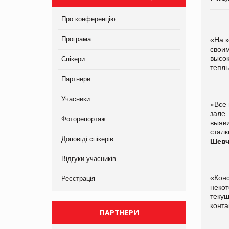
Про конференцію
Програма
«На 
своим
высо
Спікери
тепл
Партнери
Учасники
«Все 
зале.
Фоторепортаж
выяв
стал
Доповіді спікерів
Шев
Відгуки учасників
«Кон
Реєстрація
некот
теку
конт
ПАРТНЕРИ