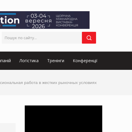
паній
Логістика
Тренінги
Конференції
ссиональная работа в жестких рыночных условиях