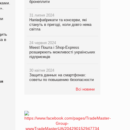
бронеплити
ками.
».
31 липня 2024
ми
Напівфабрикати та консерви, які
стануть в пригоді, коли довго нема
світла
дить
ка в
24 червня 2024
Meest Пошта і Shop-Express
розширюють можливості українських
підприємців
30 квітня 2024
Защита данных на смартфонах:
советы по повышению безопасности
ия
Всі новини