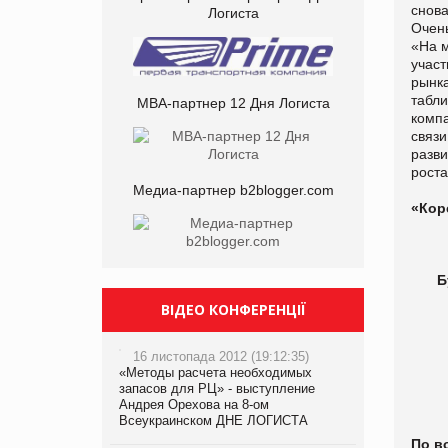
снов
Логиста
Очень
«На 
участ
рынк
табл
МBA-партнер 12 Дня Логиста
комп
связи
разв
рост
Медиа-партнер b2blogger.com
«Кор
Б
ВІДЕО КОНФЕРЕНЦІЇ
16 листопада 2012 (19:12:35)
«Методы расчета необходимых
запасов для РЦ» - выступление
Андрея Орехова на 8-ом
Всеукраинском ДНЕ ЛОГИСТА
По в