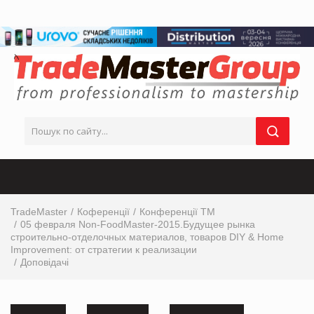
TradeMaster
Коференції
Конференції ТМ
05 февраля Non-FoodMaster-2015.Будущее рынка
строительно-отделочных материалов, товаров DIY & Home
Improvement: от стратегии к реализации
Доповідачі