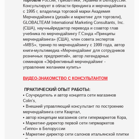
торговле
России, Прибалтики, Украины и Белоруссии.
Консультирует в области брендинга и мерчендайзинга
с 1995 г, владелица торговой марки Академия
Мерчендайзинга (дизайн и маркетинг для торговли),
GLOBALTEAM International Marketing Consultants, Inc.
(США), научныйредактор перевода и соавтор глав
учебника по мерчендайзингу Г.Сэнда «Принципы
мерчендайзинга» (США), член совета экспертов
«MBS», тренер по мерчендайзингу с 1999 года, автор
книги-мультимедиа «Мерчендайзинг для сотрудников
розничных предприятий», автор легендарных
семинаров «Эффективный мерчендайзинг -
управление желанием купить»
ВИДЕО-ЗНАКОМСТВО С КОНСУЛЬТАНТОМ
ПРАКТИЧЕСКИЙ ОПЫТ РАБОТЫ:
• Соучредитель и автор концепта сети магазинов
Colin’s,
• Внешний управляющий консультант по построению
мерчендайзинга сети Квартал,
• автор концепции магазинов сети гипермаркетов Кора,
• Маркетинг-директор первой сети гипрмаркетов
«Гиппо» в Белоруссии
• Маркетинг-директор сети салонов итальянской плитки