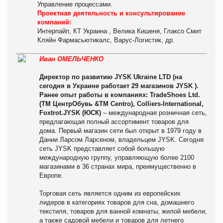
Управление процессами.
Проектная деятельность и консультирование
компаний:
Интерпайп, КТ Украина , Велика Кишеня, Глаксо Смит
Кляйн Фармасьютикалс, Варус-Логистик, др.
Иван ОМЕЛЬЧЕНКО
Директор по развитию JYSK Ukraine LTD (на
сегодня в Украине работает 29 магазинов JYSK ).
Ранее опыт
работы в компаниях: TradeShoes Ltd.
(TM ЦентрОбувь &TM Centro), Colliers-International,
Foxtrot.
JYSK (ЮСК)
– международная розничная сеть,
предлагающая полный ассортимент товаров для
дома. Первый магазин сети был открыт в 1979 году в
Дании Ларсом Ларсеном, владельцем JYSK. Сегодня
сеть JYSK представляет собой большую
международную группу, управляющую более 2100
магазинами в 36 странах мира, преимущественно в
Европе.
Торговая сеть является одним из европейских
лидеров в категориях товаров для сна, домашнего
текстиля, товаров для ванной комнаты, жилой мебели,
а также садовой мебели и товаров для летнего