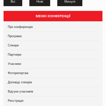
Всі
Нові
Минулі
МЕНЮ КОНФЕРЕНЦІЇ
Про конференцію
Програма
Спікери
Партнери
Учасники
Фоторепортаж
Доповіді спікерів
Відгуки учасників
Реєстрація