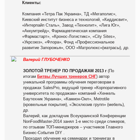
Клиенты:
Компания «Тетра Пак Украина», ТД «Мегаполис»,
Киевский институт бизнеса и технологий, «Киддисвит»,
«Интерпайп Сталь», Завод «Технолит», «Лига Юг»,
«Аккумтрейд», Фармацевтическая компания
«Фармастарт», «Кронос-Логистикс», «City Sites»,
«Укрсоюз», «Флора», Фонд «Профессиональное
развитие Запорожья», ООО «Матролюкс»(матрасы), др.
Валерий ГЛУБОЧЕНКО
ЗОЛОТОЙ ТРЕНЕР ПО ПРОДАЖАМ 2013 г
(По
итогам
Битвы Лучших тренеров СНГ
) автор
уникальной программы обучения переговорам в
продажах SalesPro, ведущий тренер «Корпоративного
университета по продажам» компаний «Хенкель
Баутехник Украина», «Камион-Оил», Metrotile
(кровельные покрытия), «Эксклюзив групп» (мебель),
др.
Валерий, как докладчик Всеукраинской Конференции
NonFoodMaster-2014 занял 1-е место среди спикеров,
по отзывам ТОП-менеджеров – участников Главного
Бизнес-События DIY .
Проходил обучение на семинарах и тренингах в