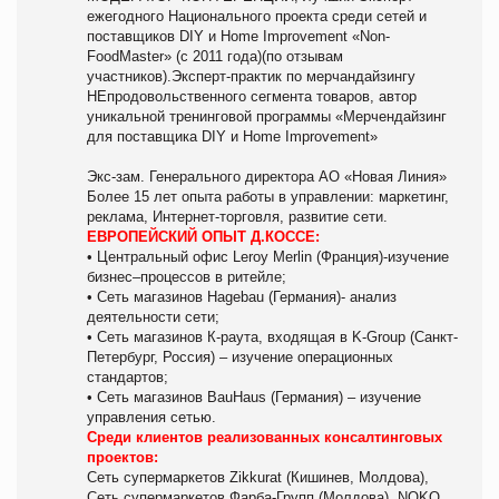
ежегодного Национального проекта среди сетей и
поставщиков DIY и Home Improvement «Non-
FoodMaster» (с 2011 года)(по отзывам
участников).Эксперт-практик по мерчандайзингу
НЕпродовольственного сегмента товаров, автор
уникальной тренинговой программы «Мерчендайзинг
для поставщика DIY и Home Improvement»
Экс-зам. Генерального директора АО «Новая Линия»
Более 15 лет опыта работы в управлении: маркетинг,
реклама, Интернет-торговля, развитие сети.
ЕВРОПЕЙСКИЙ ОПЫТ Д.КОССЕ:
• Центральный офис Leroy Merlin (Франция)-изучение
бизнес–процессов в ритейле;
• Сеть магазинов Hagebau (Германия)- анализ
деятельности сети;
• Сеть магазинов К-раута, входящая в K-Group (Санкт-
Петербург, Россия) – изучение операционных
стандартов;
• Сеть магазинов BauHaus (Германия) – изучение
управления сетью.
Среди клиентов реализованных консалтинговых
проектов:
Сеть супермаркетов Zikkurat (Кишинев, Молдова),
Сеть супермаркетов Фарба-Групп (Молдова), NOKO