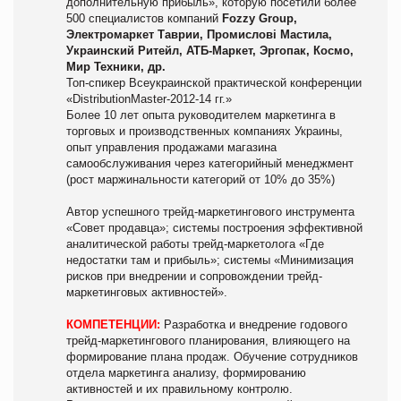
дополнительную прибыль», которую посетили более
500 специалистов компаний
Fozzy Group,
Электромаркет Таврии, Промислові Мастила,
Украинский Ритейл, АТБ-Маркет, Эргопак, Космо,
Мир Техники, др.
Топ-спикер Всеукраинской практической конференции
«DistributionMaster-2012-14 гг.»
Более 10 лет опыта руководителем маркетинга в
торговых и производственных компаниях Украины,
опыт управления продажами магазина
самообслуживания через категорийный менеджмент
(рост маржинальности категорий от 10% до 35%)
Автор успешного трейд-маркетингового инструмента
«Совет продавца»; системы построения эффективной
аналитической работы трейд-маркетолога «Где
недостатки там и прибыль»; системы «Минимизация
рисков при внедрении и сопровождении трейд-
маркетинговых активностей».
КОМПЕТЕНЦИИ:
Разработка и внедрение годового
трейд-маркетингового планирования, влияющего на
формирование плана продаж. Обучение сотрудников
отдела маркетинга анализу, формированию
активностей и их правильному контролю.