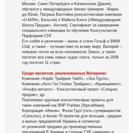
Москве, Санкт-Петербурге и Копенгагене (Дания),
обучался у международных бизнес-тренеров - Марка
де Юлио, Патрика Валтейна (консалтинговая компания
«U-MAN», Бельгия) и Майкла Бэнга («Международная
Школа Продаж», Англия). Сертификат за завершение
специального семинара по обучению Консультантов
Перформии СНГ.
Его хобби и увлечения – жизнь в стиле Гольф и BMW
Club, а также – путешествия по всему миру. Валерий –
побывал почти на всех континентах Земли, а также
посетил все семь новых чудес света, только за 2008
год посетил 11 стран.
Среди проектов, реализованных Валерием:
Компания «Хербс Трейдинг ГмбХ», «Эси Групп»,
Компания «Авто Газ Глобал Трейдинг», «Крымцемент»,
«Альфа металл» - Консалтинговый проект «Спецназ
продаж», др.
Реализовал крупные консалтинговые проекты для
таких компаний как BNP Paribas (Укрсиббанк),
Корпорации «Инком», Фоззи Груп (сеть супермаркетов
«Сильпо»), и более 78 проектов для больших, средних
и малых предприятий Украины в сегментах
от розничной продажи до производственных
предприятий.В Украине и странах СНГ семинары и