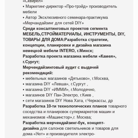
«Сквирел»
• Маркетинг-директор «Про-трэйд» производитель
мебели
• Автор Эксклюзивного семинара-практикума
«Мерчандайзинг для сетей DIY»
Среди консалтинговых проектов сегмента
МЕБЕЛЬ,СТРОЙМАТЕРИАЛЫ, ИНСТРУМЕНТЫ, DIY,
ТОВАРЫ ДЛЯ ДОМА:
Разработка стратегии,
концепции, планировки и дизайна магазина
немецкой мебели INTERO, г.Минск;
Разработка проекта магазина мебели «Камея»,
г.Сургут;
Мерчендайзинговый аудит с выдачей
рекомендаций:
• мебельных магазинов «Дятьково», г.Москва,
• магазина DIY «Левша», г.Сургут ,
• магазина DIY «ИММИ», г.Молодечно,
• магазинов DIY Пан-Электро, г.Киев ,
• сети магазинов DIY Нова Хата, г.Черкассы, др
Разработка 10-ти технологических планов
товарного
соседства и планировок супермаркетов машин и
механизмов «Машинстор»,г. Москва;
Разработка мерчендайзинг-бук, концепт-
дизайна
для салонов светильников и товаров для
дома «Уют» и производителя электро-