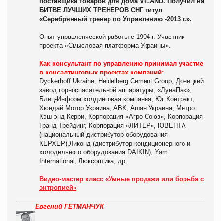
поставщи
ка товаров для дома VILAND. Получил на
БИТВЕ ЛУЧШИХ ТРЕНЕРОВ СНГ титул
«Серебрянный тренер по
Управлению -2013 г.».
Опыт управленческой работы с 1994 г. Участник
проекта «Смысловая платформа Украины».
Как консультант по управлению принимал участие
в консалтинговых проектах компаний:
Dyckerhoff Ukraine, Heidelberg Cement Group, Донецкий
завод горноспасательной аппаратуры, «ЛунаПак»,
Блиц-Информ холдинговая компания, Юг Контракт,
Хюндай Мотор Украина, АВК, Ашан Украина, Метро
Кэш энд Керри, Корпорация «Агро-Союз», Корпорация
Гранд Трейдинг, Корпорация «ЛИТЕР», ЮВЕНТА
(национальный дистрибутор оборудования
КЕРХЕР),Ликонд (дистрибутор кондиционерного и
холодильного оборудования DAIKIN), Yam
International, Люксоптика, др.
Видео-мастер класс «Умные продажи или борьба с
энтропией»
Евгений ГЕТМАНЧУК