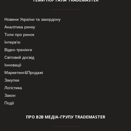
Новини України та закордону
Аналітика ринку
Топи про ринок
Інтерв’ю
Відео-тренінги
Світовий досвід
Інновації
Маркетинг&Продажі
Закупки
Логістика
Закон
Події
ПРО В2В МЕДІА-ГРУПУ TRADEMASTER