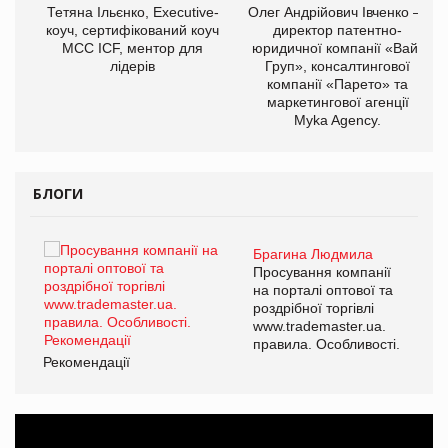
,
Тетяна Ільєнко, Executive-
Олег Андрійович Івченко —
ОВ
коуч, сертифікований коуч
директор патентно-
МСС ICF, ментор для
юридичної компанії «Вайз
лідерів
Груп», консалтингової
компанії «Парето» та
маркетингової агенції
Myka Agency.
БЛОГИ
Брагина Людмила
ї
Просування компанії
а
на порталі оптової та
роздрібної торгівлі
www.trademaster.ua.
і.
правила. Особливості.
Рекомендації
Ре