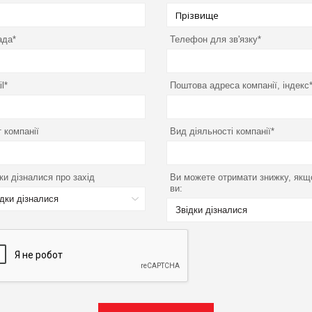
ада*
Телефон для зв'язку*
l*
Поштова адреса компанії, індекс
 компанії
Вид діяльності компанії*
ки дізналися про захід
Ви можете отримати знижку, якщ
ви:
ідки дізналися
Звідки дізналися