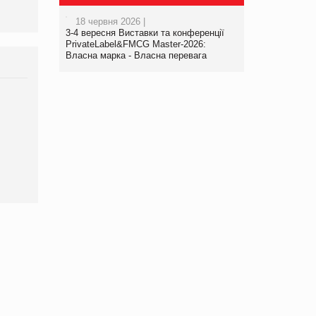
18 червня 2026 |
3-4 вересня Виставки та конференції
PrivateLabel&FMCG Master-2026:
Власна марка - Власна перевага
Брагина Людмила
Просування компанії на
порталі оптової та
роздрібної торгівлі
www.trademaster.ua.
правила. Особливості.