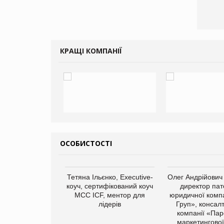
КРАЩІ КОМПАНІЇ
ОСОБИСТОСТІ
Тетяна Ільєнко, Executive-
Олег Андрійович
коуч, сертифікований коуч
директор пат
МСС ICF, ментор для
юридичної компа
лідерів
Груп», консал
компанії «Пар
маркетингової