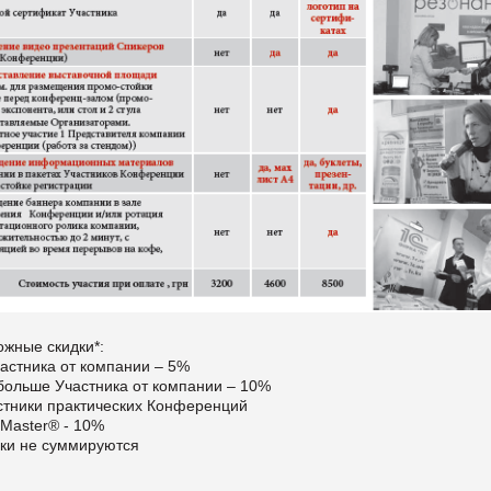
ожные скидки*:
частника от компании – 5%
 больше Участника от компании – 10%
астники практических Конференций
eMaster® - 10%
дки не суммируются