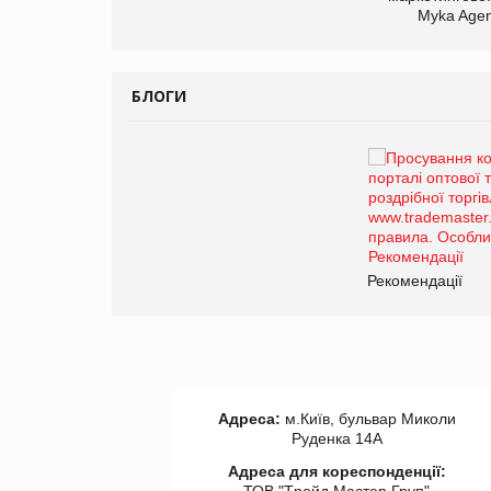
арас Ігорович,
Myka Agen
иробництва ТОВ
Герчак"
БЛОГИ
Брагина Людмила
Просування компанії на
порталі оптової та
роздрібної торгівлі
www.trademaster.ua.
правила. Особливості.
ії
Рекомендації
Адреса:
м.Київ, бульвар Миколи
Руденка 14А
Адреса для кореспонденції: