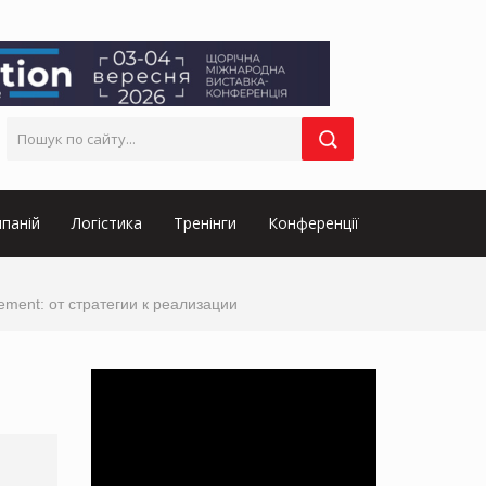
паній
Логістика
Тренінги
Конференції
ment: от стратегии к реализации