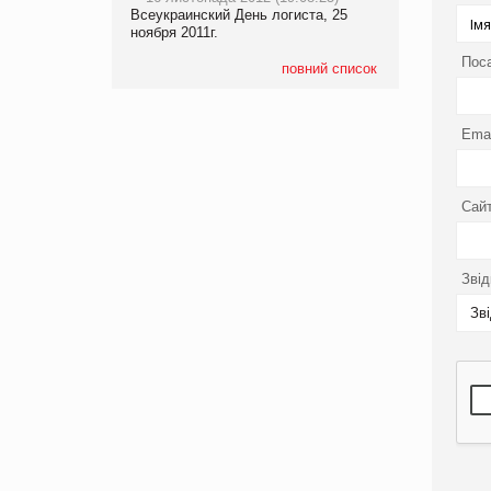
Всеукраинский День логиста, 25
ноября 2011г.
Пос
повний список
Emai
Сайт
Звід
Зв