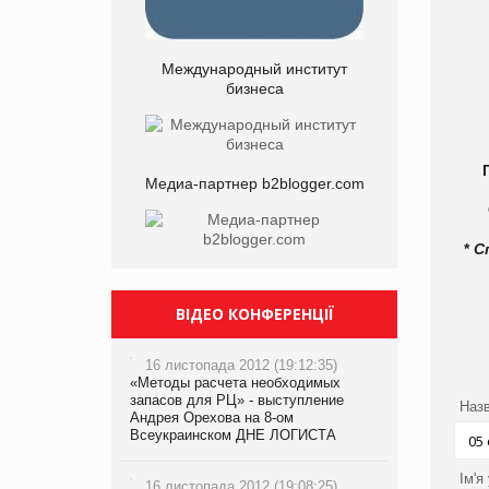
Международный институт
бизнеса
Медиа-партнер b2blogger.com
*
С
ВІДЕО КОНФЕРЕНЦІЇ
16 листопада 2012 (19:12:35)
«Методы расчета необходимых
запасов для РЦ» - выступление
Назв
Андрея Орехова на 8-ом
Всеукраинском ДНЕ ЛОГИСТА
Ім'я
16 листопада 2012 (19:08:25)