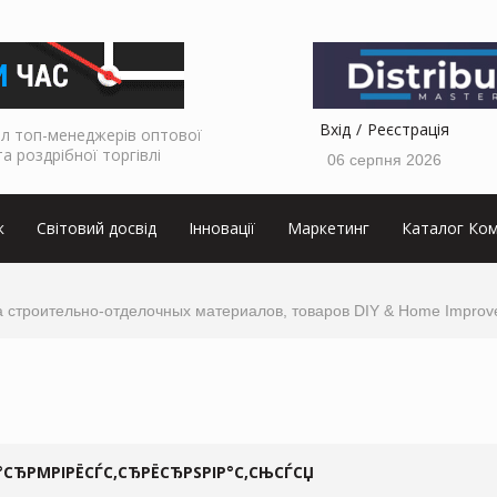
Вхід
Реєстрація
л топ-менеджерів оптової
та роздрібної торгівлі
06 серпня 2026
к
Світовий досвід
Інновації
Маркетинг
Каталог Ком
строительно-отделочных материалов, товаров DIY & Home Improve
СЂРΜРІРЁСЃС‚СЂРЁСЂРЅРІР°С‚СЊСЃСЏ