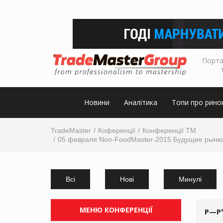
Порта
Новини
Аналітика
Топи про рино
TradeMaster
Коференції
Конференції ТМ
05 февраля Non-FoodMaster-2015.Будущее рынка 
Всі
Нові
Минулі
МЕНЮ КОНФЕРЕНЦІЇ
Р—Р°