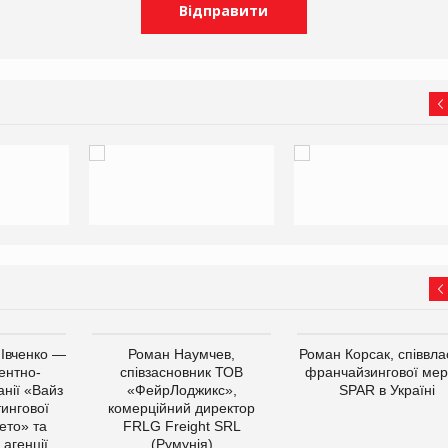
 Івченко —
Роман Наумчев,
Роман Корсак, співвла
ентно-
співзасновник ТОВ
франчайзингової мер
нії «Вайз
«ФейрЛоджикс»,
SPAR в Україні
тингової
комерційний директор
ето» та
FRLG Freight SRL
 агенції
(Румунія)