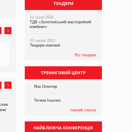
ТЕНДЕРИ
21 січня 2026
ТДВ «Золотоніський маслоробний
комбінат»
03 липня 2023
Тендери компанії
Всі тендери
ТРЕНІНГОВИЙ ЦЕНТР
Яна Олентир
Тетяна Ільєнко
сник
Олексій Логачов-Михайлов
Яна Сараніна, директор
ежі
Файно маркет Директор
компанії «УкраМарин»
повний список
департаменту з
виробництва
НАЙБЛИЖЧА КОНФЕРЕНЦІЯ