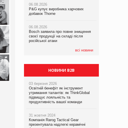
українському бізнесу за час
06.08.2026
06.08.2026
повномасштабної війни
P&G купує виробника харчових
P&G купує виробника харчових
добавок Thorne
добавок Thorne
05.08.2026
Смачне поповнення дитячого меню:
06.08.2026
06.08.2026
у VARUS з’явилися новинки від ТМ
Bosch заявила про повне знищення
Bosch заявила про повне знищення
ТОКЕРИ
своєї продукції на складі після
своєї продукції на складі після
російської атаки
російської атаки
05.08.2026
Сергій Лісунов про заморожені
всі новини
хлібобулочні вироби на
PrivateLabel&FMCG Master 2026
НОВИНИ B2B
03 березня 2026
Освітній бенефіт як інструмент
утримання талантів: як ThinkGlobal
підвищує лояльність та
продуктивність вашої команди
31 жовтня 2024
Компанія Rarog Tactical Gear
презентувала надлегкі керамічні