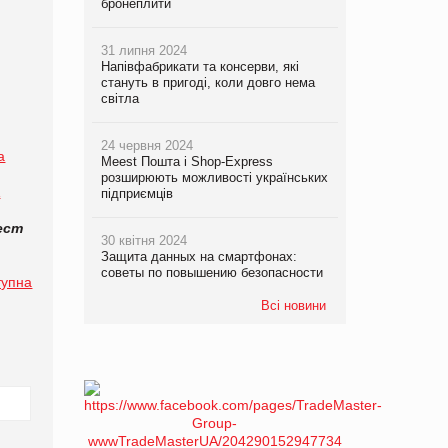
бронеплити
31 липня 2024
Напівфабрикати та консерви, які
стануть в пригоді, коли довго нема
світла
24 червня 2024
a
Meest Пошта і Shop-Express
розширюють можливості українських
A
підприємців
ест
30 квітня 2024
Защита данных на смартфонах:
советы по повышению безопасности
тупна
Всі новини