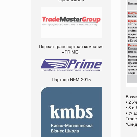
Первая транспортная компания
«PRIME»
Партнер NFM-2015
Возм
• 2 У
• 3 и
• Уч
Trad
*Ски