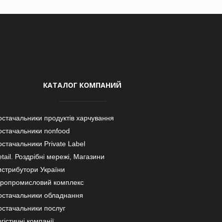
КАТАЛОГ КОМПАНИЙ
остачальники продуктів харчування
остачальники nonfood
стачальники Private Label
tail. Роздрібні мережі, Магазини
истрибутори України
гропромисловий комплекс
остачальники обладнання
остачальники послуг
гістичні компанії