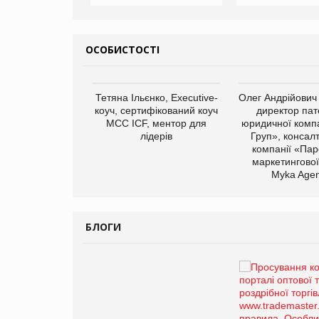
ОСОБИСТОСТІ
арас Ігорович,
Тетяна Ільєнко, Executive-
Олег Андрійович
иробництва ТОВ
коуч, сертифікований коуч
директор пат
Герчак"
МСС ICF, ментор для
юридичної компа
лідерів
Груп», консал
компанії «Пар
маркетингової
Myka Agen
БЛОГИ
Брагина Людмила
Просування компанії на
порталі оптової та
роздрібної торгівлі