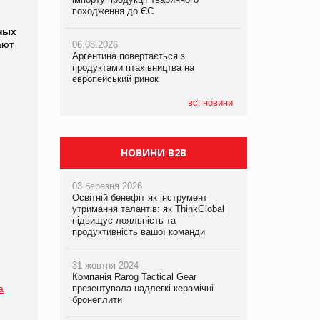
українському бізнесу за час
походження до ЄС
походження до ЄС
повномасштабної війни
ных
ают
06.08.2026
06.08.2026
05.08.2026
Аргентина повертається з
Аргентина повертається з
Смачне поповнення дитячого меню:
продуктами птахівництва на
продуктами птахівництва на
у VARUS з’явилися новинки від ТМ
європейський ринок
європейський ринок
ТОКЕРИ
всі новини
05.08.2026
Сергій Лісунов про заморожені
хлібобулочні вироби на
PrivateLabel&FMCG Master 2026
НОВИНИ B2B
03 березня 2026
Освітній бенефіт як інструмент
утримання талантів: як ThinkGlobal
підвищує лояльність та
продуктивність вашої команди
31 жовтня 2024
Компанія Rarog Tactical Gear
a
презентувала надлегкі керамічні
бронеплити