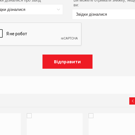
ки дізналися про захід
Ви можете отримати знижку, якщ
ви:
ідки дізналися
Звідки дізналися