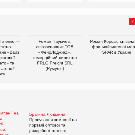
 Івченко —
Роман Наумчев,
Роман Корсак, співвла
ентно-
співзасновник ТОВ
франчайзингової мер
нії «Вайз
«ФейрЛоджикс»,
SPAR в Україні
тингової
комерційний директор
ето» та
FRLG Freight SRL
 агенції
(Румунія)
cy.
Брагина Людмила
Просування компанії на
порталі оптової та
роздрібної торгівлі