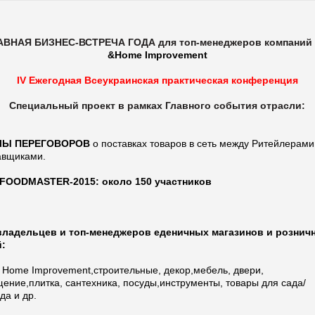
АВНАЯ БИЗНЕС-ВСТРЕЧА ГОДА для топ-менеджеров компаний
&Home Improvement
IV Ежегодная Всеукраинская практическая конференция
Специальный проект в рамках Главного события отрасли:
ЛЫ ПЕРЕГОВОРОВ
о поставках товаров в сеть между Ритейлерами
авщиками.
FOODMASTER-2015: около 150 участников
владельцев и топ-менеджеров еденичных магазинов и рознич
й:
 Home Improvement,строительные, декор,мебель, двери,
ение,плитка, сантехника, посуды,инструменты, товары для сада/
да и др.