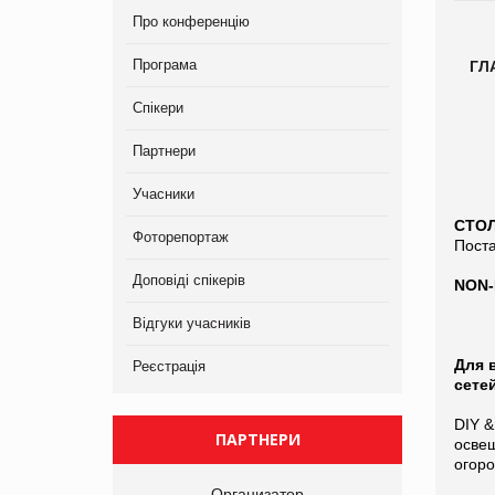
Про конференцію
Програма
ГЛ
Спікери
Партнери
Учасники
СТО
Фоторепортаж
Пост
Доповіді спікерів
NON-
Відгуки учасників
Для 
Реєстрація
сете
DIY &
ПАРТНЕРИ
освещ
огоро
Организатор