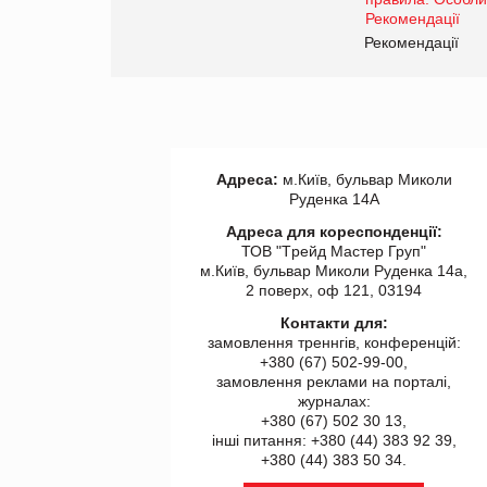
www.trademaster.ua.
правила. Особливості.
ії
Рекомендації
Адреса:
м.Київ, бульвар Миколи
Руденка 14А
Адреса для кореспонденції:
ТОВ "Tрейд Мастер Груп"
м.Київ, бульвар Миколи Руденка 14а,
2 поверх, оф 121, 03194
Контакти для:
замовлення треннгів, конференцій:
+380 (67) 502-99-00,
замовлення реклами на порталі,
журналах:
+380 (67) 502 30 13,
інші питання: +380 (44) 383 92 39,
+380 (44) 383 50 34.