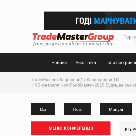
Порта
Новини
Аналітика
Топи про рино
TradeMaster
Коференції
Конференції ТМ
05 февраля Non-FoodMaster-2015.Будущее рынка 
Всі
Нові
Минулі
МЕНЮ КОНФЕРЕНЦІЇ
РЋ Р