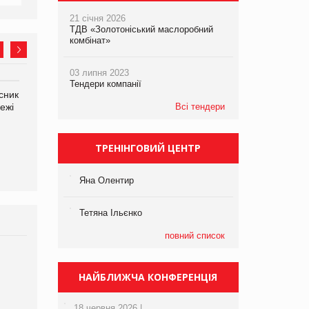
21 січня 2026
ТДВ «Золотоніський маслоробний
комбінат»
03 липня 2023
Тендери компанії
сник
Олексій Логачов-Михайлов
Яна Сараніна, директор
ежі
Файно маркет Директор
Всі тендери
компанії «УкраМарин»
департаменту з
виробництва
ТРЕНІНГОВИЙ ЦЕНТР
Яна Олентир
Тетяна Ільєнко
повний список
Брагина Людмила
Просування компанії на
НАЙБЛИЖЧА КОНФЕРЕНЦІЯ
порталі оптової та
роздрібної торгівлі
18 червня 2026 |