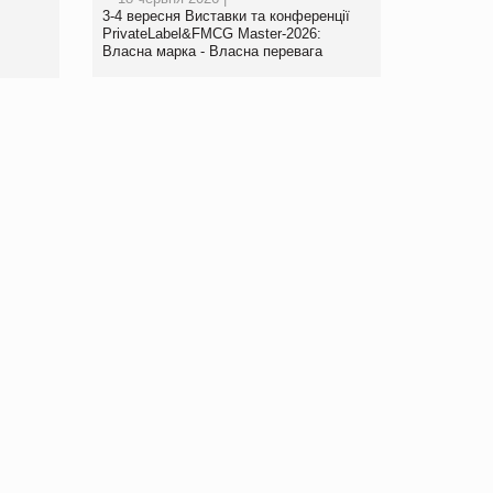
www.trademaster.ua.
3-4 вересня Виставки та конференції
правила. Особливості.
PrivateLabel&FMCG Master-2026:
Власна марка - Власна перевага