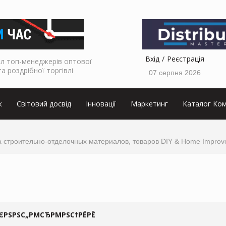
Вхід
Реєстрація
л топ-менеджерів оптової
та роздрібної торгівлі
07 серпня 2026
к
Світовий досвід
Інновації
Маркетинг
Каталог Ком
строительно-отделочных материалов, товаров DIY & Home Improve
ЄРЅРЅС„РΜСЂРΜРЅС†РЁРЁ