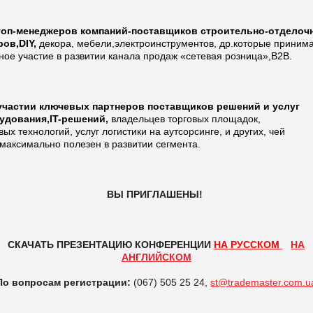
топ-менеджеров компаний-поставщиков строительно-отделоч
ров,DIY,
декора, мебели,электроинструментов, др.которые приним
ное участие в развитии канала продаж «сетевая розница»,B2B.
участии ключевых партнеров поставщиков решений и услуг
удования,IT-решений,
владельцев торговых площадок,
вых технологий, услуг логистики на аутсорсинге, и других, чей
максимально полезен в развитии сегмента.
ВЫ ПРИГЛАШЕНЫ!
СКАЧАТЬ ПРЕЗЕНТАЦИЮ КОНФЕРЕНЦИИ
НА РУССКОМ
НА
АНГЛИЙСКОМ
По вопросам регистрации:
(067) 505 25 24,
st@trademaster.com.u