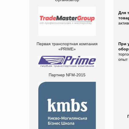
Для 
това
актив
Первая транспортная компания
При 
«PRIME»
обор
торго
опыт 
Партнер NFM-2015