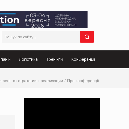
паній
Логістика
Тренінги
Конференції
ment: от стратегии к реализации
Про конференції