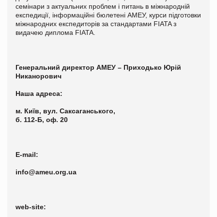
семінари з актуальних проблем і питань в міжнародній
експедиції, інформаційні бюлетені АМЕУ, курси підготовки
міжнародних експедиторів за стандартами FIATA з
видачею диплома FIATA.
Генеральний директор АМЕУ – Приходько Юрій
Никанорович
Наша адреса:
м. Київ, вул. Саксаганського,
б. 112-Б, оф. 20
E-mail:
info@ameu.org.ua
web-site: