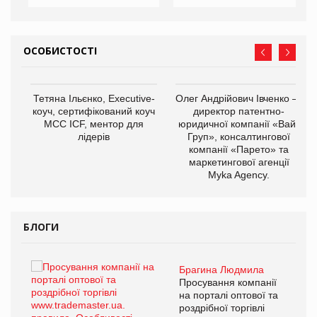
ОСОБИСТОСТІ
,
Тетяна Ільєнко, Executive-
Олег Андрійович Івченко —
ОВ
коуч, сертифікований коуч
директор патентно-
МСС ICF, ментор для
юридичної компанії «Вайз
лідерів
Груп», консалтингової
компанії «Парето» та
маркетингової агенції
Myka Agency.
БЛОГИ
Брагина Людмила
ї
Просування компанії
а
на порталі оптової та
роздрібної торгівлі