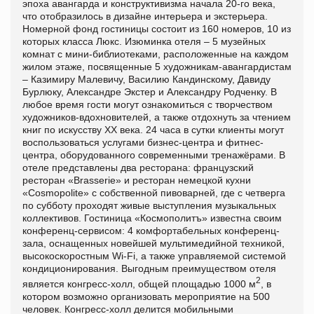
эпоха авангарда и конструктивизма начала 20-го века,
что отобразилось в дизайне интерьера и экстерьера.
Номерной фонд гостиницы состоит из 160 номеров, 10 из
которых класса Люкс. Изюминка отеля – 5 музейных
комнат с мини-библиотеками, расположенные на каждом
жилом этаже, посвященные 5 художникам-авангардистам
– Казимиру Малевичу, Василию Кандинскому, Давиду
Бурлюку, Александре Экстер и Александру Родченку. В
любое время гости могут ознакомиться с творчеством
художников-вдохновителей, а также отдохнуть за чтением
книг по искусству ХХ века. 24 часа в сутки клиенты могут
воспользоваться услугами бизнес-центра и фитнес-
центра, оборудованного современными тренажёрами. В
отеле представлены два ресторана: французский
ресторан «Brasserie» и ресторан немецкой кухни
«Cosmopolite» с собственной пивоварней, где с четверга
по субботу проходят живые выступления музыкальных
коллективов. Гостиница «Космополитъ» известна своим
конференц-сервисом: 4 комфортабельных конференц-
зала, оснащенных новейшей мультимедийной техникой,
высокоскоростным Wi-Fi, а также управляемой системой
кондиционирования. Выгодным преимуществом отеля
2
является конгресс-холл, общей площадью 1000 м
, в
котором возможно организовать мероприятие на 500
человек. Конгресс-холл делится мобильными