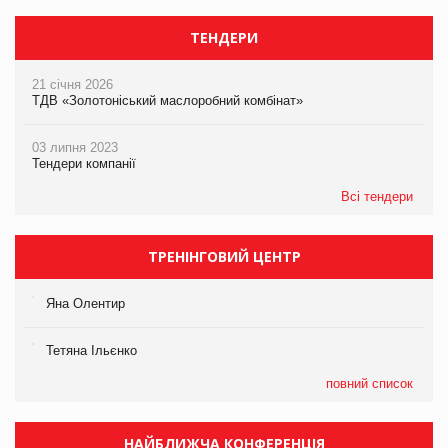
ТЕНДЕРИ
21 січня 2026
ТДВ «Золотоніський маслоробний комбінат»
03 липня 2023
Тендери компанії
Всі тендери
ТРЕНІНГОВИЙ ЦЕНТР
Яна Олентир
Тетяна Ільєнко
повний список
НАЙБЛИЖЧА КОНФЕРЕНЦІЯ