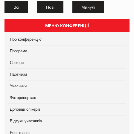
Всі
Нові
Минулі
МЕНЮ КОНФЕРЕНЦІЇ
Про конференцію
Програма
Спікери
Партнери
Учасники
Фоторепортаж
Доповіді спікерів
Відгуки учасників
Реєстрація