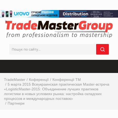
TradeMaster
Коференції
Конференції ТМ
5 марта 2015 Всеукраинская практическая Master-встреча
«LogisticMaster-2015: Объединение лучших практиков
логистики в новых условиях рынка: настройка складских
процессов и международных поставок»
Партнери