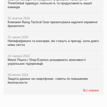
ThinkGlobal підвищує лояльність та продуктивність вашої
команди
31 жовтня 2024
Компанія Rarog Tactical Gear презентувала надлегкі керамічні
бронеплити
31 липня 2024
Напівфабрикати та консерви, які стануть в пригоді, коли довго
нема світла
24 червня 2024
Meest Пошта і Shop-Express розширюють можливості
українських підприємців
30 квітня 2024
Защита данных на смартфонах: советы по повышению
безопасности
Всі новини