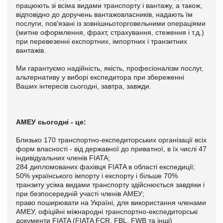
працюють зі всіма видами транспорту і вантажу, а також,
відповідно до доручень вантажовласників, надають їм
послуги, пов'язані із зовнішньоторговельними операціями
(митне оформлення, фрахт, страхування, стеження і т.д.)
при перевезенні експортних, імпортних і транзитних
вантажів.
Ми гарантуємо надійність, якість, професіоналізм послуг,
альтернативу у виборі експедитора при збереженні
Ваших інтересів сьогодні, завтра, завжди.
АМЕУ сьогодні - це:
Близько 170 транспортно-експедиторських організації всіх
форм власності - від державної до приватної, в їх числі 47
індивідуальних членів FIATA;
284 дипломованих фахівця FIATA в області експедиції;
50% українського імпорту і експорту і більше 70%
транзиту усіма видами транспорту здійснюється завдяки і
при безпосередній участі членів АМЕУ;
право поширювати на Україні, для використання членами
АМЕУ, офіційні міжнародні транспортно-експедиторські
документи FIATA (FIATA FCR, FBL, FWB та інші)