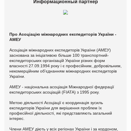
Информационный партнер
Про Асоціацію міжнародних експедиторів України -
АМЕУ
Асоціація міжнародних експедиторів України (АМЕУ)
заснована за ініціативою більше 100 транспортний-
експедиторських організацій України різних форм
власності 27.09.1994 року і є професійним, добровільним,
некомерційним об'єднанням міжнародних експедиторів
України.
АМЕУ - національна асоціація Міжнародної федерації
експедиторських асоціацій (FIATA) з 1995 року.
Метою діяльності Асоціації є координація зусиль
експедиторів України для вирішення проблем їх
професійної діяльності, які представляють загальний
інтерес.
Члени АМЕУ діють у всіх регіонах України і за кордоном,