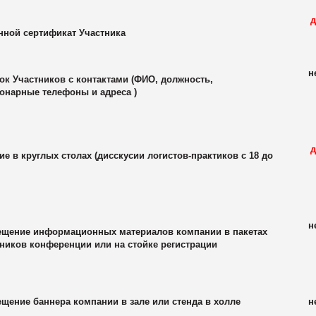
д
ной сертификат Участника
н
к Участников с контактами (ФИО, должность,
онарные телефоны и адреса )
д
ие в круглых столах (дисскусии логистов-практиков с 18 до
н
ещение информационных материалов компании в пакетах
ников конференции или на стойке регистрации
ещение баннера компании в зале или стенда в холле
н