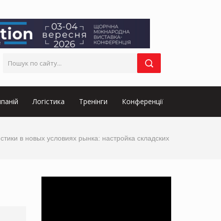
паній
Логістика
Тренінги
Конференції
стики в новых условиях рынка: настройка складских