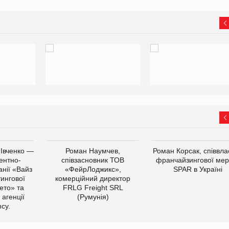
 Івченко —
Роман Наумчев,
Роман Корсак, співвла
ентно-
співзасновник ТОВ
франчайзингової мер
нії «Вайз
«ФейрЛоджикс»,
SPAR в Україні
тингової
комерційний директор
ето» та
FRLG Freight SRL
 агенції
(Румунія)
cy.