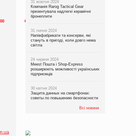
31 жовтня 2024
участником)
Компанія Rarog Tactical Gear
презентувала надлегкі керамічні
бронеплити
00
6200
10000
31 липня 2024
Напівфабрикати та консерви, які
стануть в пригоді, коли довго нема
світла
24 червня 2024
Meest Пошта і Shop-Express
розширюють можливості українських
підприємців
30 квітня 2024
Защита данных на смартфонах:
советы по повышению безопасности
Всі новини
m.ua