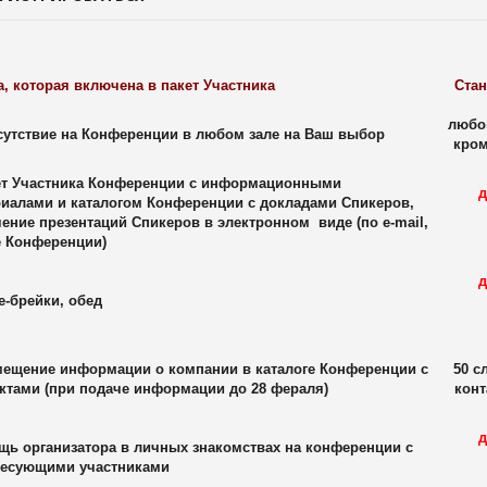
а, которая включена в пакет Участника
Стан
любо
утствие на Конференции в любом зале на Ваш выбор
кром
т Участника Конференции с информационными
д
риалами и каталогом Конференции с докладами Спикеров,
ение презентаций Спикеров в электронном виде (по e-mail,
е Конференции)
д
-брейки, обед
ещение информации о компании в каталоге Конференции с
50 с
ктами (при подаче информации до 28 фераля)
конт
д
щь организатора в личных знакомствах на конференции с
ресующими участниками