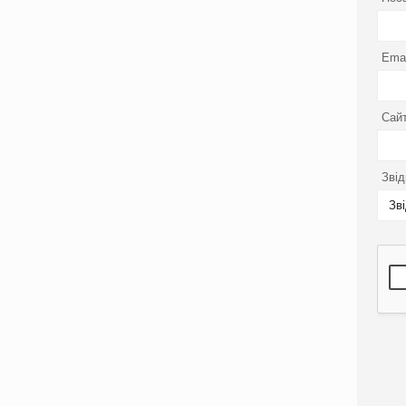
Emai
Сайт
Звід
Зв