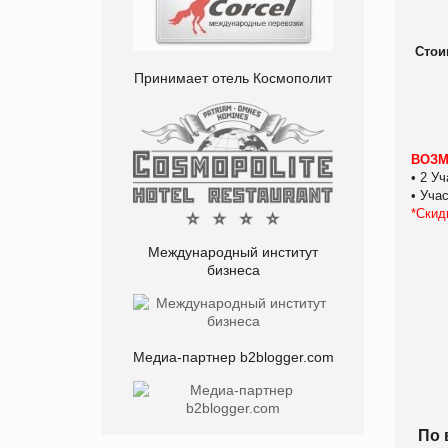
Стои
Принимает отель Космополит
ВОЗМ
• 2 У
• Уча
*Скид
Международный институт
бизнеса
Медиа-партнер b2blogger.com
По 