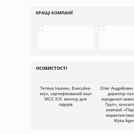
КРАЩІ КОМПАНІЇ
ОСОБИСТОСТІ
арас Ігорович,
Тетяна Ільєнко, Executive-
Олег Андрійович
иробництва ТОВ
коуч, сертифікований коуч
директор пат
Герчак"
МСС ICF, ментор для
юридичної компа
лідерів
Груп», консал
компанії «Пар
маркетингової
Myka Agen