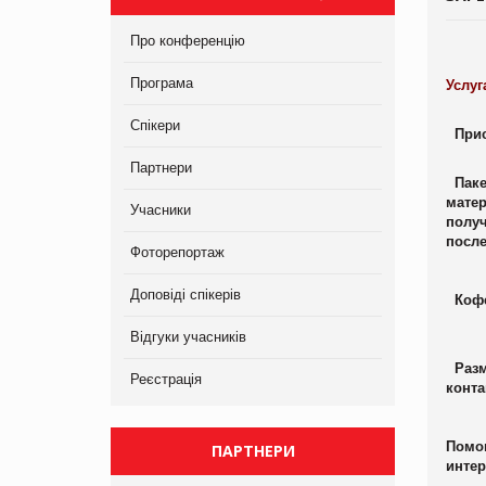
Про конференцію
Програма
Услуг
Спікери
Прис
Партнери
Паке
мате
Учасники
получ
посл
Фоторепортаж
Доповіді спікерів
Кофе
Відгуки учасників
Разм
Реєстрація
конта
Помо
ПАРТНЕРИ
инте