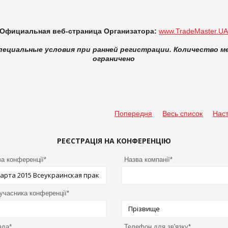
Официальная веб-страница Организатора:
www.TradeMaster.U
пециальные условия при ранней регистрации. Количество м
ограничено
Попередня
Весь список
Нас
РЕЄСТРАЦІЯ НА КОНФЕРЕНЦІЮ
а конференції*
Назва компанії*
 учасника конференції*
ада*
Телефон для зв'язку*