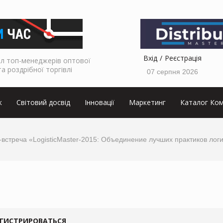
Вхід
Реєстрація
л топ-менеджерів оптової
та роздрібної торгівлі
07 серпня 2026
к
Світовий досвід
Інновації
Маркетинг
Каталог Ком
встреча «LogisticMaster-2015: Объединение лучших практиков логи
ЕГИСТРИРОВАТЬСЯ