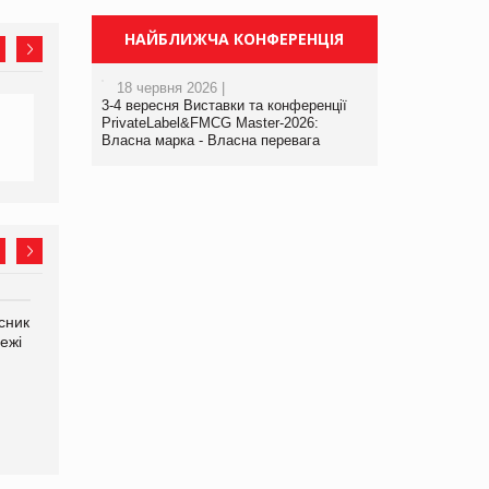
НАЙБЛИЖЧА КОНФЕРЕНЦІЯ
18 червня 2026 |
3-4 вересня Виставки та конференції
PrivateLabel&FMCG Master-2026:
Власна марка - Власна перевага
сник
Олексій Логачов-Михайлов
Яна Сараніна, директор
ежі
Файно маркет Директор
компанії «УкраМарин»
департаменту з
виробництва