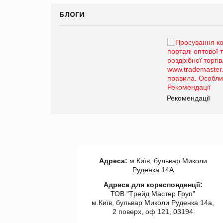
БЛОГИ
Брагина Людмила
Просування компанії на
порталі оптової та
роздрібної торгівлі
www.trademaster.ua.
правила. Особливості.
ії
Рекомендації
Адреса:
м.Київ, бульвар Миколи
Руденка 14А
Адреса для кореспонденції:
ТОВ "Tрейд Мастер Груп"
м.Київ, бульвар Миколи Руденка 14а,
2 поверх, оф 121, 03194