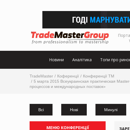
Порта
Новини
Аналітика
Топи про рино
TradeMaster
Коференції
Конференції ТМ
5 марта 2015 Всеукраинская практическая Master-
процессов и международных поставок»
Всі
Нові
Минулі
МЕНЮ КОНФЕРЕНЦІЇ
ЗАР