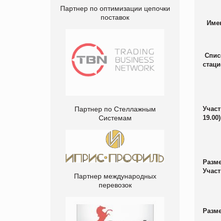
Партнер по оптимизации цепочки
поставок
Имен
Cписо
стаци
Партнер по Стеллажным
Участ
Системам
19.00)
Разм
Участ
Партнер международных
перевозок
Разм