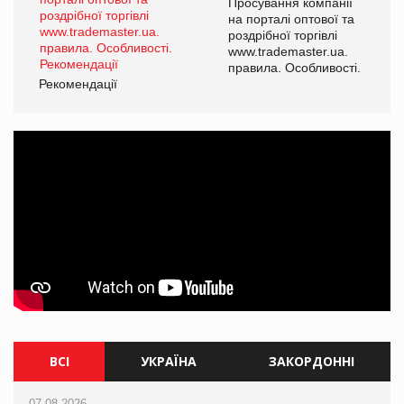
ї
Просування компанії
а
на порталі оптової та
роздрібної торгівлі
www.trademaster.ua.
і.
правила. Особливості.
Рекомендації
Ре
ВСІ
УКРАЇНА
ЗАКОРДОННІ
07.08.2026
07.08.2026
07.08.2026