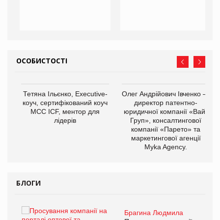
ОСОБИСТОСТІ
,
Тетяна Ільєнко, Executive-
Олег Андрійович Івченко —
ОВ
коуч, сертифікований коуч
директор патентно-
МСС ICF, ментор для
юридичної компанії «Вайз
лідерів
Груп», консалтингової
компанії «Парето» та
маркетингової агенції
Myka Agency.
БЛОГИ
Брагина Людмила