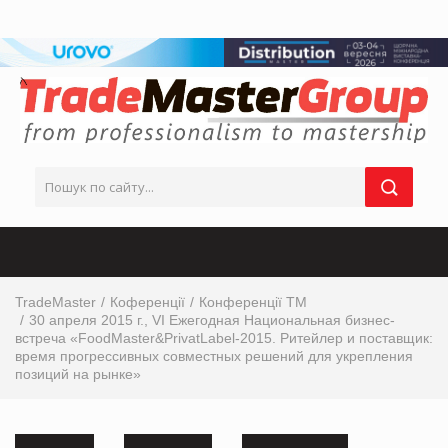
TradeMaster
Коференції
Конференції ТМ
30 апреля 2015 г., VI Ежегодная Национальная бизнес-
встреча «FoodMaster&PrivatLabel-2015. Ритейлер и поставщик:
время прогрессивных совместных решений для укрепления
позиций на рынке»