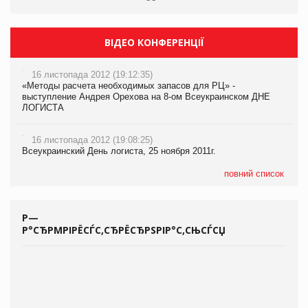
ВІДЕО КОНФЕРЕНЦІЇ
16 листопада 2012 (19:12:35)
«Методы расчета необходимых запасов для РЦ» -
выступление Андрея Орехова на 8-ом Всеукраинском ДНЕ
ЛОГИСТА
16 листопада 2012 (19:08:25)
Всеукраинский День логиста, 25 ноября 2011г.
повний список
Р—
Р°СЂРΜРІРЁСЃС‚СЂРЁСЂРЅРІР°С‚СЊСЃСЏ