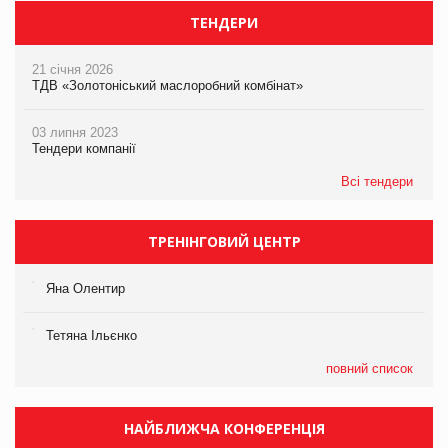
ТЕНДЕРИ
21 січня 2026
ТДВ «Золотоніський маслоробний комбінат»
03 липня 2023
Тендери компанії
Всі тендери
ТРЕНІНГОВИЙ ЦЕНТР
Яна Олентир
Тетяна Ільєнко
повний список
НАЙБЛИЖЧА КОНФЕРЕНЦІЯ