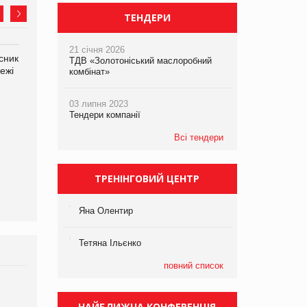
ТЕНДЕРИ
21 січня 2026
сник
Олексій Логачов-Михайлов
Яна Сараніна, директор
ТДВ «Золотоніський маслоробний
ежі
Файно маркет Директор
компанії «УкраМарин»
комбінат»
департаменту з
виробництва
03 липня 2023
Тендери компанії
Всі тендери
ТРЕНІНГОВИЙ ЦЕНТР
Яна Олентир
Тетяна Ільєнко
повний список
Брагина Людмила
Просування компанії на
НАЙБЛИЖЧА КОНФЕРЕНЦІЯ