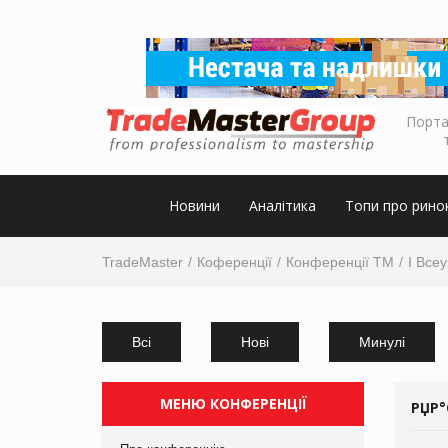
Порта
Новини
Аналітика
Топи про рино
TradeMaster
Коференції
Конференції ТМ
I Все
Всі
Нові
Минулі
МЕНЮ КОНФЕРЕНЦІЇ
РЏР°