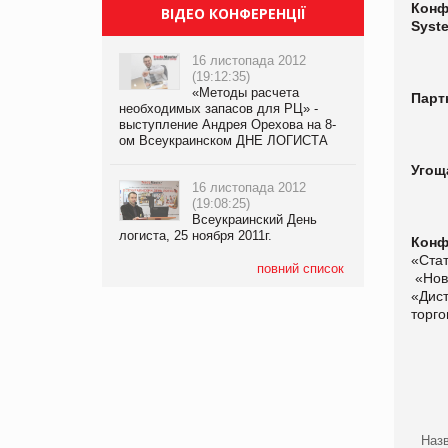
Конф
ВІДЕО КОНФЕРЕНЦІЇ
Syst
16 листопада 2012
(19:12:35)
«Методы расчета
Парт
необходимых запасов для РЦ» -
выступление Андрея Орехова на 8-
ом Всеукраинском ДНЕ ЛОГИСТА
Угощ
16 листопада 2012
(19:08:25)
Всеукраинский День
логиста, 25 ноября 2011г.
Конф
«Стат
повний список
«Нов
«Дист
торг
Назв