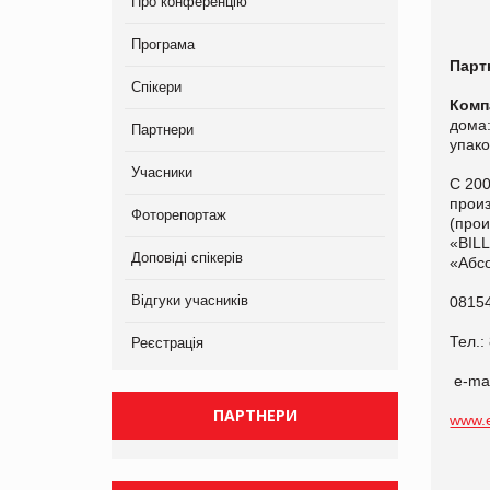
Про конференцію
Програма
Парт
Спікери
Комп
дома:
Партнери
упако
Учасники
С 200
произ
Фоторепортаж
(прои
«BILL
Доповіді спікерів
«Абс
Відгуки учасників
08154
Тел.:
Реєстрація
e-mai
ПАРТНЕРИ
www.