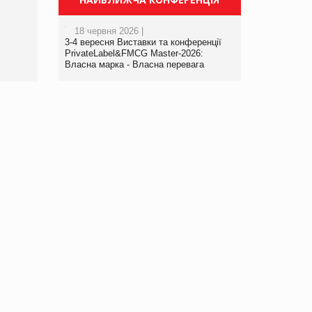
порталі оптової та роздрібної
торгівлі www.trademaster.ua.
18 червня 2026 |
правила. Особливості.
3-4 вересня Виставки та конференції
Рекомендації
PrivateLabel&FMCG Master-2026:
Власна марка - Власна перевага