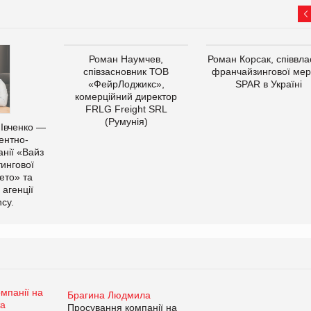
Роман Наумчев,
Роман Корсак, співвла
співзасновник ТОВ
франчайзингової мер
«ФейрЛоджикс»,
SPAR в Україні
комерційний директор
FRLG Freight SRL
(Румунія)
 Івченко —
ентно-
нії «Вайз
тингової
ето» та
 агенції
cy.
Брагина Людмила
Просування компанії на