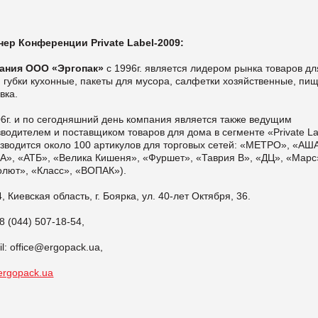
нер Конференции Private Label-2009:
ания ООО «Эргопак»
с 1996г. является лидером рынка товаров дл
 губки кухонные, пакеты для мусора, салфетки хозяйственные, пи
вка.
6г. и по сегодняшний день компания является также ведущим
водителем и поставщиком товаров для дома в сегменте «Private La
зводится около 100 артикулов для торговых сетей: «МЕТРО», «АШ
A», «АТБ», «Велика Кишеня», «Фуршет», «Таврия В», «ДЦ», «Марс
олют», «Класс», «ВОПАК»).
, Киевская область, г. Боярка, ул. 40-лет Октября, 36.
 8 (044) 507-18-54,
l: office@ergopack.ua,
ergopack.ua