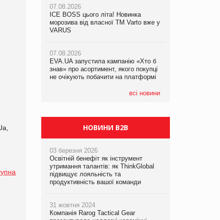
07.08.2026
ICE BOSS цього літа! Новинка
06.08.2026
07.08.2026
морозива від власної ТМ Varto вже у
Смачна новинка для хвостатих: у
Франція заборонила рекламні дзвінки
VARUS
VARUS з’явилися паучі Varto Paw
без згоди клієнтів
expert від власної ТМ Varto!
07.08.2026
EVA.UA запустила кампанію «Хто б
05.08.2026
знав» про асортимент, якого покупці
Мережа супермаркетів VARUS купує
не очікують побачити на платформі
мережу магазинів формату
convenience store КОЛО: об’єднана
компанія налічуватиме 374 магазини
всі новини
НОВИНИ B2B
Ua,
03 березня 2026
Освітній бенефіт як інструмент
утримання талантів: як ThinkGlobal
тупна
підвищує лояльність та
продуктивність вашої команди
31 жовтня 2024
Компанія Rarog Tactical Gear