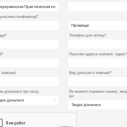
 учасника конференції*
ада*
Телефон для зв'язку*
l*
Поштова адреса компанії, індекс
 компанії
Вид діяльності компанії*
ки дізналися про захід
Ви можете отримати знижку, якщ
ви:
ідки дізналися
Звідки дізналися