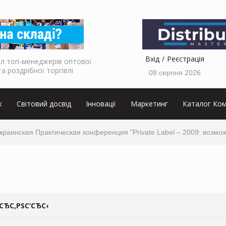
Вхід
Реєстрація
л топ-менеджерів оптової
та роздрібної торгівлі
08 серпня 2026
к
Світовий досвід
Інновації
Маркетинг
Каталог Ком
украинская Практическая конференция "Private Label – 2009: возмо
СЂС‚РЅС‘СЂС‹