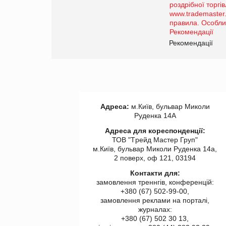
порталі оптової та роздрібної
торгівлі www.trademaster.ua.
правила. Особливості.
Рекомендації
Рекомендації
Адреса:
м.Київ, бульвар Миколи
Руденка 14А
Адреса для кореспонденції:
ТОВ "Tрейд Мастер Груп"
м.Київ, бульвар Миколи Руденка 14а,
2 поверх, оф 121, 03194
Контакти для:
замовлення треннгів, конференцій:
+380 (67) 502-99-00,
замовлення реклами на порталі,
журналах:
+380 (67) 502 30 13,