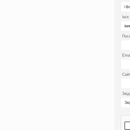
Ім'я
Пос
Emai
Сайт
Звід
Зв