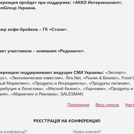
еренция пройдет при поддержке: «АККО Интернешенел»,
emGroup Украина.
нер кофе-брейков – ГК «Стоик».
ает участников – компания «Редимилс».
еренцию поддерживают ведущие СМИ Украины:
«Эксперт»,
ус», «Экономические известия», Ліга.Net, «Рынки & Бизнес», Food.
ый Маркетинг», «Продукты и Ингредиенты», «Продукты питания»,
рибуция и Логистика», «Мясной бизнес», «Харчовик», «Продукты и
овля», «Маркетинг и Реклама», SALESMАN.
Попередня
Весь список
Нас
РЕЄСТРАЦІЯ НА КОНФЕРЕНЦІЮ
а конференції*
Назва компанії*