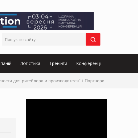
паній
Логістика
Тренінги
Конференції
жности для ритейлера и производителя"
Партнери