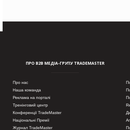
ПРО В2В МЕДІА-ГРУПУ TRADEMASTER
Про нас
П
Наша команда
П
Реклама на порталі
По
Тренінговий центр
Re
Конференції TradeMaster
Д
Національні Премії
А
Журнал TradeMaster
П