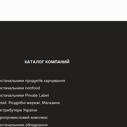
КАТАЛОГ КОМПАНИЙ
остачальники продуктів харчування
остачальники nonfood
стачальники Private Label
tail. Роздрібні мережі, Магазини
истрибутори України
гропромисловий комплекс
остачальники обладнання