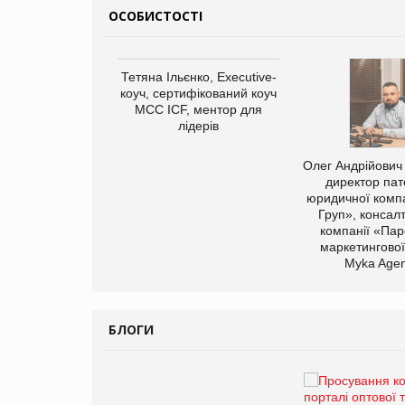
ОСОБИСТОСТІ
арас Ігорович,
Тетяна Ільєнко, Executive-
иробництва ТОВ
коуч, сертифікований коуч
Герчак"
МСС ICF, ментор для
лідерів
Олег Андрійович
директор пат
юридичної компа
Груп», консал
компанії «Пар
маркетингової
Myka Agen
БЛОГИ
Брагина Людмила
Просування компанії на