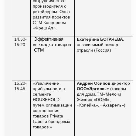
сотрудничества
производителя с
ритейлером.
Опыт
развития проектов
СТМ Концерном
«Фреш Ап».
14.50-
Эффективная
Екатерина БОГАЧЕВА
,
15.20
выкладка
товар
ов
независимый эксперт
СТМ
отрасли (Россия)
15.20-
«Увеличение
Андрей Осипов
,
директор
15.45
прибыльности в
ООО«Эргопак»
(товары
сегменте
для дома ТМ«Мелочи
HOUSEHOLD
Жизни»,«DOMI»,
путем оптимизации
«Копейка», «Акварель»)
соотношения
товаров Private
Label и брендовых
товаров.»