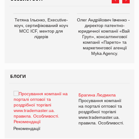
,
Тетяна Ільєнко, Executive-
Олег Андрійович Івченко —
ОВ
коуч, сертифікований коуч
директор патентно-
МСС ICF, ментор для
юридичної компанії «Вайз
лідерів
Груп», консалтингової
компанії «Парето» та
маркетингової агенції
Myka Agency.
БЛОГИ
Брагина Людмила
ї
Просування компанії
а
на порталі оптової та
роздрібної торгівлі
www.trademaster.ua.
і.
правила. Особливості.
Рекомендації
Ре