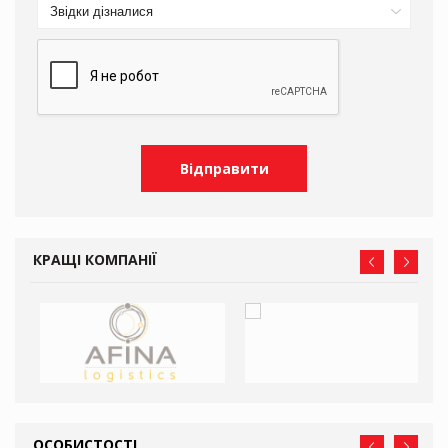
Звідки дізналися
КРАЩІ КОМПАНІЇ
ОСОБИСТОСТІ