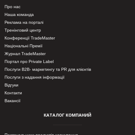
Про нас
Наша команда
Реклама на порталі
Тренінговий центр
Конференції TradeMaster
Національні Премії
Журнал TradeMaster
Портал про Private Label
Послуги В2В- маркетингу та PR для клієнтів
Послуги з надання інформації
Відгуки
Контакти
Вакансії
КАТАЛОГ КОМПАНИЙ
Постачальники продуктів харчування