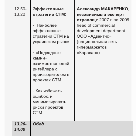
12.50-
Эффективные
Александр МАКАРЕНКО,
13.20
стратегии СТМ:
независимый эксперт
отрасли,
с 2007 г. по 2009
·
Наиболее
he
ad
of
commercial
эффективные
development
department
стратегии СТМ на
ООО «Адвентис»
украинском рынке
(национальная сеть
гипермаркетов
·
«Подводные
«Караван»)
камни»
взаимоотношений
ритейлера с
производителем в
проектах СТМ
·
Как избежать
ошибок, и
минимизировать
риски проектов
СТМ
13.20-
Обед
14.00