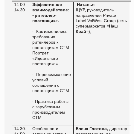
14.00-
Эффективное
Наталья
14.30
взаимодействие
:
ЩУР,
руководитель
«
ритейлер-
направления Private
поставщик»:
Label
VolWest
Group
(сеть
супермаркетов
«Наш
·
Как изменились
Край»
),
требования
ритейлеров к
поставщикам СТМ.
Портрет
«Идеального
поставщика»
·
Переосмысление
условий
соглашений с
поставщиком СТМ.
·
Практика работы
с зарубежным
производителем
СТМ.
14.30-
Особенности
Елена Глотова,
директор
14.50
сотрудничества с
департамента
по