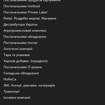
Постачальники nonfood
Постачальники Private Label
Retail. Роздрібні мережі, Магазини
Дистрибутори України
Агропромисловий комплекс
Постачальники обладнання
Постачальники послуг
Логістичні компанії
Тара та упаковка
Харчові добавки. Інгредієнти.
Постачальники IT-рішень
Складське обладнання
HoReCa
ЗМІ, Агенції, реклама, поліграфія
Транспорт
Іноземні компанії