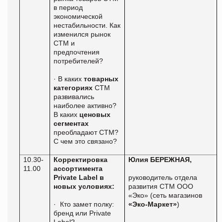
в период
экономической
нестабильности. Как
изменился рынок
СТМ и
предпочтения
потребителей?
·
В каких
товарных
категориях
СТМ
развивались
наиболее активно?
В каких
ценовых
сегментах
преобладают СТМ?
С чем это связано?
10.30-
Корректировка
Юлия
БЕРЕЖНАЯ,
11.00
ассортимента
Private
Label
в
руководитель отдела
новых условиях:
развития СТМ ООО
«Эко» (сеть магазинов
·
Кто замет полку:
«Эко-Маркет»
)
бренд или
Private
Label
?