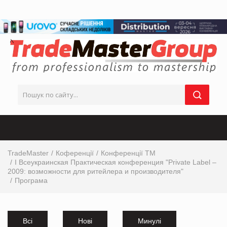
TradeMaster
Коференції
Конференції ТМ
I Всеукраинская Практическая конференция "Private Label –
2009: возможности для ритейлера и производителя"
Програма
Всі
Нові
Минулі