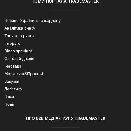
ТЕМИ ПОРТАЛА TRADEMASTER
Новини України та закордону
Аналітика ринку
Топи про ринок
Інтерв’ю
Відео-тренінги
Світовий досвід
Інновації
Маркетинг&Продажі
Закупки
Логістика
Закон
Події
ПРО В2В МЕДІА-ГРУПУ TRADEMASTER