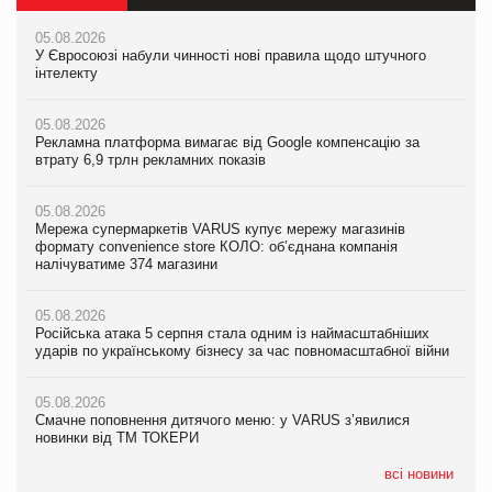
05.08.2026
05.08.2026
05.08.2026
У Євросоюзі набули чинності нові правила щодо штучного
Мережа супермаркетів VARUS купує мережу магазинів
У Євросоюзі набули чинності нові правила щодо штучного
інтелекту
формату convenience store КОЛО: об’єднана компанія
інтелекту
налічуватиме 374 магазини
05.08.2026
05.08.2026
Рекламна платформа вимагає від Google компенсацію за
05.08.2026
Рекламна платформа вимагає від Google компенсацію за
втрату 6,9 трлн рекламних показів
Російська атака 5 серпня стала одним із наймасштабніших
втрату 6,9 трлн рекламних показів
ударів по українському бізнесу за час повномасштабної війни
05.08.2026
05.08.2026
Мережа супермаркетів VARUS купує мережу магазинів
05.08.2026
Adidas витратила понад $1 млрд на маркетинг за квартал
формату convenience store КОЛО: об’єднана компанія
Смачне поповнення дитячого меню: у VARUS з’явилися
налічуватиме 374 магазини
новинки від ТМ ТОКЕРИ
05.08.2026
Amazon звинуватили у недостовірній рекламі екологічних
05.08.2026
05.08.2026
продуктів
Російська атака 5 серпня стала одним із наймасштабніших
Сергій Лісунов про заморожені хлібобулочні вироби на
ударів по українському бізнесу за час повномасштабної війни
PrivateLabel&FMCG Master 2026
05.08.2026
AstraZeneca обговорює найбільшу угоду десятиліття
05.08.2026
04.08.2026
Смачне поповнення дитячого меню: у VARUS з’явилися
Через атаку РФ у Дніпрі пошкоджено склад шоколаду
новинки від ТМ ТОКЕРИ
Millennium
всі новини