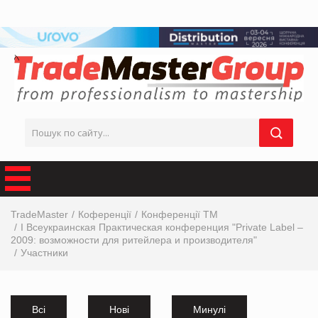
TradeMaster
Коференції
Конференції ТМ
I Всеукраинская Практическая конференция "Private Label –
2009: возможности для ритейлера и производителя"
Участники
Всі
Нові
Минулі