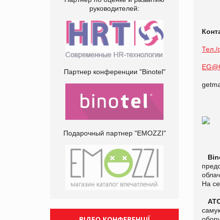
руководителей:
Конт
Тел./
EG@G
Партнер конференции "Binotel"
getm
Подарочный партнер "EMOZZI"
Bino
предо
облач
На се
АТС 
саму
ВІДЕО КОНФЕРЕНЦІЇ
обору