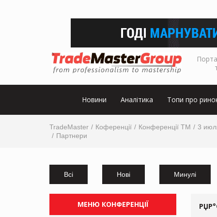
Порта
Новини
Аналітика
Топи про рино
TradeMaster
Коференції
Конференції ТМ
3 июл
Партнери
Всі
Нові
Минулі
МЕНЮ КОНФЕРЕНЦІЇ
РЏР°