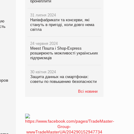
бронеплити
31 липня 2024
Напівфабрикати та консерви, які
ную
стануть в пригоді, коли довго нема
сть
світла
.
24 червня 2024
Meest Пошта і Shop-Express
розширюють можливості українських
підприємців
30 квітня 2024
Защита данных на смартфонах:
оров
советы по повышению безопасности
Всі новини
Crome