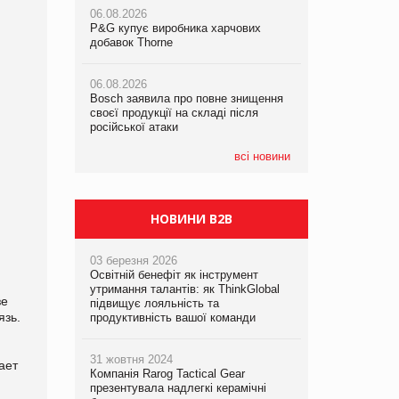
українському бізнесу за час
06.08.2026
06.08.2026
повномасштабної війни
P&G купує виробника харчових
P&G купує виробника харчових
добавок Thorne
добавок Thorne
05.08.2026
Смачне поповнення дитячого меню:
06.08.2026
06.08.2026
у VARUS з’явилися новинки від ТМ
Bosch заявила про повне знищення
Bosch заявила про повне знищення
ТОКЕРИ
своєї продукції на складі після
своєї продукції на складі після
російської атаки
російської атаки
05.08.2026
Сергій Лісунов про заморожені
всі новини
хлібобулочні вироби на
PrivateLabel&FMCG Master 2026
НОВИНИ B2B
03 березня 2026
Освітній бенефіт як інструмент
утримання талантів: як ThinkGlobal
зе
підвищує лояльність та
язь.
продуктивність вашої команди
31 жовтня 2024
ает
Компанія Rarog Tactical Gear
презентувала надлегкі керамічні