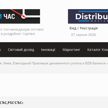
Вхід
Реєстрація
л топ-менеджерів оптової
та роздрібної торгівлі
07 серпня 2026
к
Світовий досвід
Інновації
Маркетинг
Каталог Ком
я, Киев, Ежегодный Практикум динамичного успеха в В2В-Бизнесе 
СЂС‚РЅС‘СЂС‹