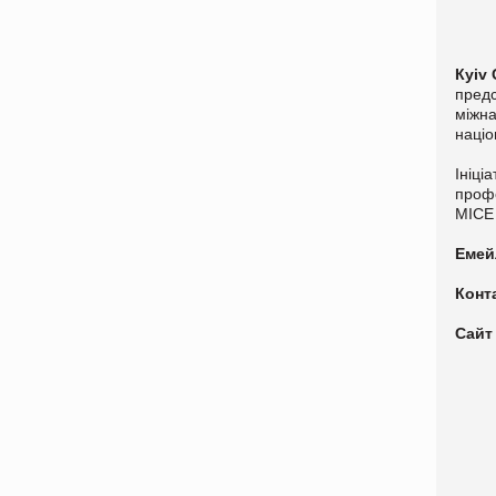
Кyiv
предс
міжна
націо
Ініці
профе
MIC
Еме
Конт
Сайт