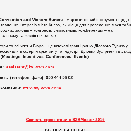
 Convention and Visitors Bureau
- маркетинговий інструмент щодо
тавлення інтересів міста Києва, як місця для проведення масштаб
родних заходів – конгресів, симпозіумів, конференцій – на
нальному та зовнішніх ринках.
атори та всі члени Бюро – це ключові гравці ринку Ділового Туризму,
ссіонали в сфері маркетингу та Індустрії Ділових Зустрічей та Захо
E
(Meetings, Incentives, Conferences, Events)
.
йл:
assistant@kyivcvb.com
акты (телефон, факс): 050 444 56 02
 компании:
http://kyivcvb.com/
Скачать презентацию B2BMaster-2015
ВЫ ПРИГЛАШЕНЫ!