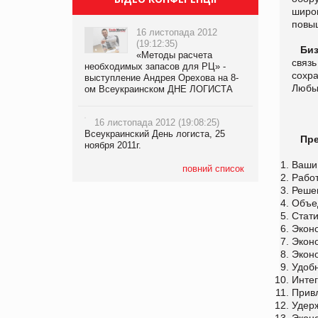
широ
повы
16 листопада 2012
(19:12:35)
Бизн
«Методы расчета
связь
необходимых запасов для РЦ» -
сохра
выступление Андрея Орехова на 8-
Любы
ом Всеукраинском ДНЕ ЛОГИСТА
16 листопада 2012 (19:08:25)
Всеукраинский День логиста, 25
Преи
ноября 2011г.
Ваши 
повний список
Рабо
Реше
Объед
Стат
Эконо
Экон
Экон
Удоб
Инте
Привл
Удер
Эконо