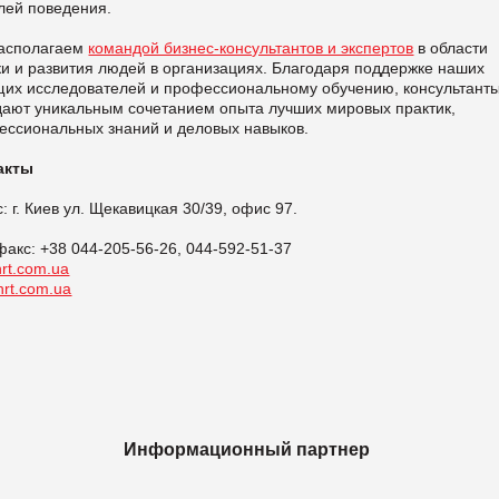
лей поведения.
асполагаем
командой бизнес-консультантов и экспертов
в области
и и развития людей в организациях. Благодаря поддержке наших
щих исследователей и профессиональному обучению, консультант
дают уникальным сочетанием опыта лучших мировых практик,
ессиональных знаний и деловых навыков.
акты
: г. Киев ул. Щекавицкая 30/39, офис 97.
факс: +38 044-205-56-26, 044-592-51-37
rt.com.ua
rt.com.ua
Информационный партнер