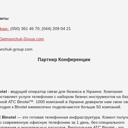
акты
факс:
(050) 361 46 70; (044) 209 04 21
etmanchuk-Group.com
anchuk-group.com
Партнер Конференции
tel
- ведущий оператор связи для бизнеса в Украине. Компания
ставляет услуги телефонии с набором бизнес-инструментов на ба
ной АТС Binotel™. 1000 компаний в Украине доверили нам свою св
годня к Binotel ежемесячно подключаются больше 50 компаний.
Binotel
— это готовая телефонная инфраструктура. Клиент получ
ю современную офисную телефонию за 1 день, без специального
дования и значительных расходов. Виртуальная АТС Binotel - это