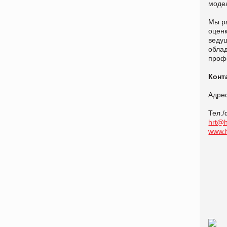
моде
Мы р
оценк
веду
обла
проф
Конт
Адрес
Тел./
hrt@h
www.h