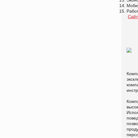
Моби
Работ
Сайт
Компа
экск
компа
инстр
Компа
высо
Испол
повед
позво
проду
перс