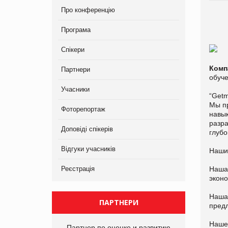
Про конференцію
Програма
Спікери
Комп
Партнери
обуч
Учасники
“Get
Мы пр
Фоторепортаж
навык
разра
Доповіді спікерів
глубо
Відгуки учасників
Наши 
Реєстрація
Наша
экон
Наша
ПАРТНЕРИ
пред
Наше
Партнер по оценке и развитию