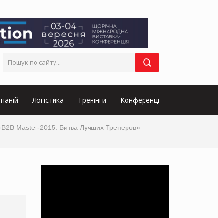
паній
Логістика
Тренінги
Конференції
«B2B Master-2015: Битва Лучших Тренеров»