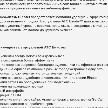
кие возможности корпоративных АТС в сочетании с инструментами
шения продаж и уникальным веб-интерфейсом.
ес-связь Binotel
предоставляет компании удобную и эффектив
 для повышения продаж. Виртуальная АТС Binotel™ дает возможно
нять должный уровень сервиса, привлекать и возвращать клиентов
м компаниям, от малого до крупного бизнеса
мущества виртуальной АТС Бинотел
клиенты всегда могут к вам дозвониться
та сотрудников более эффективна
ние спорных вопросов, благодаря аудиозаписи телефонных разгов
инение офисов компании в разных городах/странах в одну сеть
истика положительных и отрицательных тенденций
мия времени и удобство в использовании телефонии Binotel
омия затрат на оборудование при подключении
омия на исходящих звонках
ный интерфейс
грация с CRM
ечение клиентов с сайта. Активная форма заказа звонка GetCall
жание клиентов в нерабочее время
мия времени при работе с телефонией через плагин Binotel для 