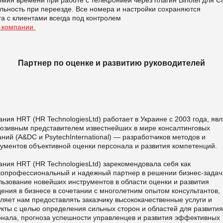
льность при переезде. Все номера и настройки сохраняются
а с клиентами всегда под контролем
 компании
Партнер по оценке и развитию руководителей
ния HRT (HR TechnologiesLtd) работает в Украине с 2003 года, яв
люзивным представителем известнейших в мире консалтинговых
ний (A&DС и PsytechInternational) — разработчиков методов и
ументов объективной оценки персонала и развития компетенций.
ния HRT (HR TechnologiesLtd) зарекомендовала себя как
копрофессиональный и надежный партнер в решении бизнес-задач
ьзование новейших инструментов в области оценки и развития
ения в бизнесе в сочетании с многолетним опытом консультантов,
ляет нам предоставлять заказчику высококачественные услуги и
кты с целью определения сильных сторон и областей для развити
онала, прогноза успешности управленцев и развития эффективных