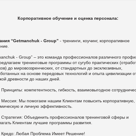
Корпоративное обучение и оценка персонала:
ания “Getmanchuk - Group”
- тренинги, коучинг, корпоративное
ение.
manchuk - Group” – это команда профессионалов различного профи
едлагаем тренинговые программы от сугубо практических (отрабо
ов) до мировоззренческих, от стандартных до эксклюзивных,
ботанных на основе передовых технологий и опыта цивилизации о
кой древности до наших дней.
Принципы: компетентность, гибкость, взаимовыгодное сотрудничес
 Миссия: Мы помогаем нашим Клиентам повысить корпоративную,
омическую и личную эффективность.
 Стратегия: Объединить профессионалов тренинговой сферы и
лагать Клиентам лучшие программы развития.
 Кредо: Любая Проблема Имеет Решение!