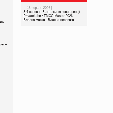
18 червня 2026 |
3-4 вересня Виставки та конференції
PrivateLabel&FMCG Master-2026:
Власна марка - Власна перевага
них
дів –