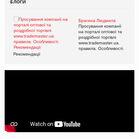
БЛОГИ
Брагина Людмила
ї
Просування компанії
а
на порталі оптової та
роздрібної торгівлі
www.trademaster.ua.
і.
правила. Особливості.
Рекомендації
Ре