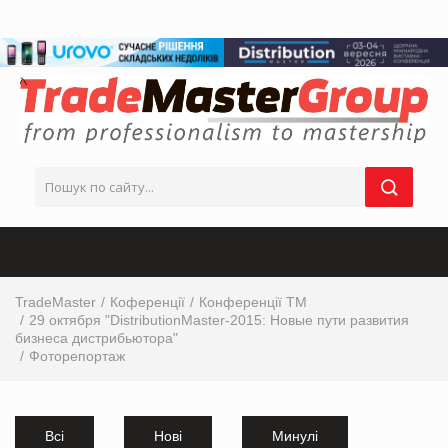
TradeMaster
Коференції
Конференції ТМ
29 октября "DistributionMaster-2015: Новые пути развития
бизнеса дистрибьютора"
Фоторепортаж
Всі
Нові
Минулі