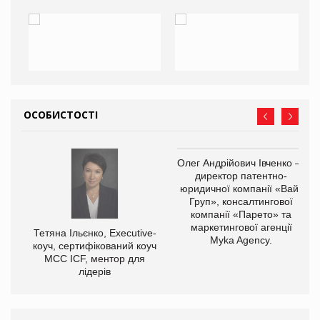
ОСОБИСТОСТІ
Олег Андрійович Івченко —
директор патентно-
юридичної компанії «Вайз
Груп», консалтингової
компанії «Парето» та
маркетингової агенції
,
Тетяна Ільєнко, Executive-
Myka Agency.
ОВ
коуч, сертифікований коуч
МСС ICF, ментор для
лідерів