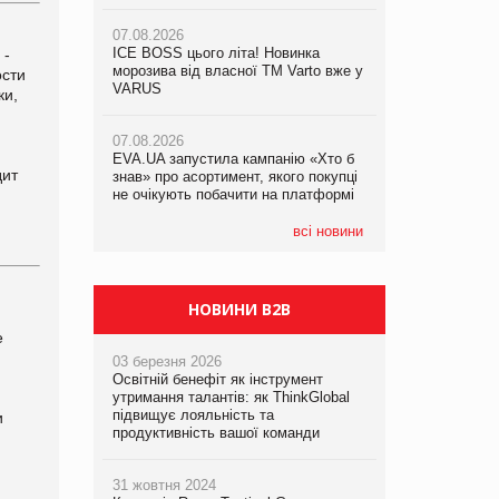
не очікують побачити на платформі
Продажі Hugo Boss впали на 9%
07.08.2026
ICE BOSS цього літа! Новинка
06.08.2026
s
-
07.08.2026
морозива від власної ТМ Varto вже у
Смачна новинка для хвостатих: у
ости
Франція заборонила рекламні дзвінки
VARUS
VARUS з’явилися паучі Varto Paw
ки,
без згоди клієнтів
expert від власної ТМ Varto!
07.08.2026
EVA.UA запустила кампанію «Хто б
05.08.2026
дит
знав» про асортимент, якого покупці
Мережа супермаркетів VARUS купує
не очікують побачити на платформі
мережу магазинів формату
convenience store КОЛО: об’єднана
компанія налічуватиме 374 магазини
всі новини
НОВИНИ B2B
e
03 березня 2026
Освітній бенефіт як інструмент
утримання талантів: як ThinkGlobal
підвищує лояльність та
и
продуктивність вашої команди
31 жовтня 2024