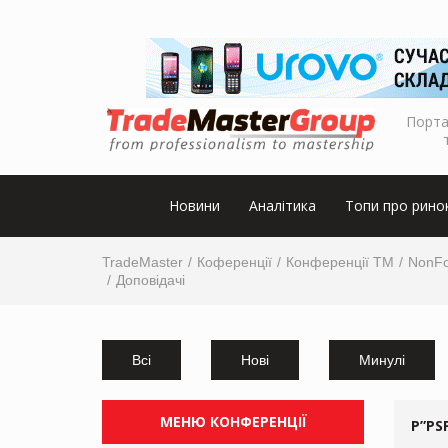
Порта
Новини
Аналітика
Топи про рино
TradeMaster
Коференції
Конференції ТМ
NonFo
Доповідачі
Всі
Нові
Минулі
МЕНЮ КОНФЕРЕНЦІЇ
Р”РЅ