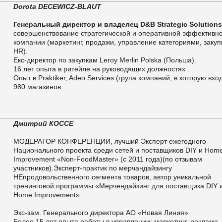
Dorota DECEWICZ-BLAUT
Генеральный директор и владелец D&B Strategic Solution
совершенствование стратегической и оперативной эффективн
компании (маркетинг, продажи, управление категориями, закуп
HR).
Екс-директор по закупкам Leroy Merlin Polska (Польша).
16 лет опыта в ритейле на руководящих должностях .
Опыт в Praktiker, Adeo Services (група компаний, в которую вхо
980 магазинов.
Дмитрий КОССЕ
МОДЕРАТОР КОНФЕРЕНЦИИ, лучший Эксперт ежегодного
Национального проекта среди сетей и поставщиков DIY и Hom
Improvement «Non-FoodMaster» (с 2011 года)(по отзывам
участников).Эксперт-практик по мерчандайзингу
НЕпродовольственного сегмента товаров, автор уникальной
тренинговой программы «Мерчендайзинг для поставщика DIY 
Home Improvement»
Экс-зам. Генерального директора АО «Новая Линия»
Более 15 лет опыта работы в управлении: маркетинг, реклама,