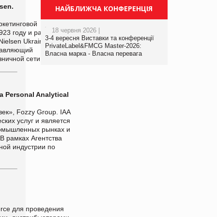
sen.
НАЙБЛИЖЧА КОНФЕРЕНЦІЯ
ркетинговой
18 червня 2026 |
1923 году и работающей
3-4 вересня Виставки та конференції
ielsen Ukraine –
PrivateLabel&FMCG Master-2026:
ставляющий
Власна марка - Власна перевага
зничной сети.
Personal Analytical
ек», Fozzy Group. IAA
ких услуг и является
ромышленных рынках и
В рамках Агентства
ной индустрии по
rce для проведения