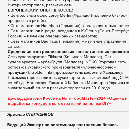
Интернет-торговля, развитие сети.
ЕВРОПЕЙСКИЙ ОПЫТ Д.КОССЕ:
• Центральный офис Leroy Merlin (Франция)-изучение бизнес–
процессов в ритейле;
• Сеть магазинов Hagebau (Германия)- анализ деятельности се
• Сеть магазинов К-раута, входящая в K-Group (Санкт-Петербур
Россия) – изучение операционных стандартов;
• Сеть магазинов BauHaus (Германия) – изучение управления
сетью.
Среди клиентов реализованных консалтинговых проектов
Сеть супермаркетов Zikkurat (Кишинев, Молдова), Сеть
супермаркетов Фарба-Групп (Молдова), NOKO (торговая сеть
островков украинского производителя чулочно-носочной
продукции), Golden Tile (производитель кафеля в Харькове),
Пакомикс (производитель сухих строительных смесей под СТМ
сетей),др.Награжден Грамотой Кабинета Министров Украины з
значительный взнос в развитие торговли от 2010 года.
Доклад Дмитрия Коссе на Non-FoodMaster-2014 «Оценка и
выработка конкурентных стратегий на рынке DIY»
Ярослав СТЕПЧЕНКОВ
Ведущий Эксперт по системному построению бизнес-