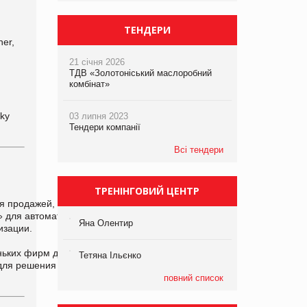
ТЕНДЕРИ
her,
21 січня 2026
ТДВ «Золотоніський маслоробний
комбінат»
cky
03 липня 2023
Тендери компанії
Всі тендери
ТРЕНІНГОВИЙ ЦЕНТР
я продажей, развитием
 для автоматизации
Яна Олентир
лизации.
ньких фирм до крупных
Тетяна Ільєнко
 для решения самых
повний список