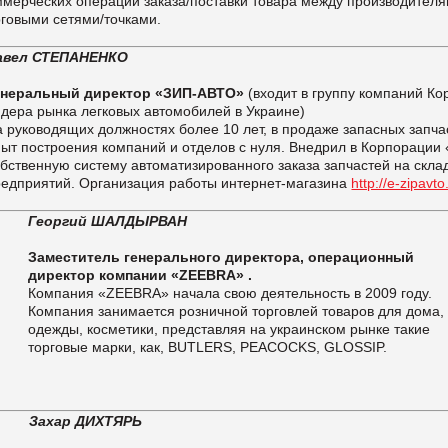
ммерческих операций заказа/поставки товара между производител
рговыми сетями/точками.
авел СТЕПАНЕНКО
енеральный директор «ЗИП-АВТО»
(входит в группу компаний К
идера рынка легковых автомобилей в Украине)
 руководящих должностях более 10 лет, в продаже запасных запчас
пыт построения компаний и отделов с нуля. Внедрил в Корпораци
бственную систему автоматизированного заказа запчастей на скла
редприятий. Организация работы интернет-магазина
http://e-zipavt
Георгий ШАЛДЫРВАН
Заместитель генерального директора, операционный
директор компании «ZEEBRA» .
Компания «ZEEBRA» начала свою деятельность в 2009 году.
Компания занимается розничной торговлей товаров для дома,
одежды, косметики, представляя на украинском рынке такие
торговые марки, как, BUTLERS, PEACOCKS, GLOSSIP.
Захар ДИХТЯРЬ