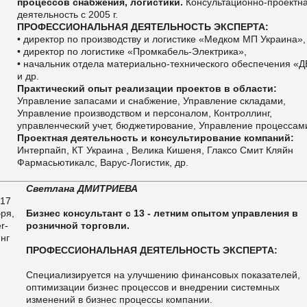
процессов снабжения, логистики.
Консультационно-проектн
деятельность с 2005 г.
ПРОФЕССИОНАЛЬНАЯ ДЕЯТЕЛЬНОСТЬ ЭКСПЕРТА:
• директор по производству и логистике «Медком МП Украина»,
• директор по логистике «Промкабель-Электрика»,
• начальник отдела материально-технического обеспечения «
и др.
Практический опыт реализации проектов в области:
Управление запасами и снабжение, Управление складами,
Управление производством и персоналом, Контроллинг,
управленческий учет, бюджетирование, Управление процессам
Проектная деятельность и консультирование компаний:
Интерпайп, КТ Украина , Велика Кишеня, Глаксо Смит Кляйн
Фармасьютикалс, Варус-Логистик, др.
Светлана ДМИТРИЕВА
Бизнес консультант с 13 - летним опытом управления в
розничной торговли.
ПРОФЕССИОНАЛЬНАЯ ДЕЯТЕЛЬНОСТЬ ЭКСПЕРТА:
Специализируется на улучшению финансовых показателей,
оптимизации бизнес процессов и внедрении системных
изменений в бизнес процессы компании.