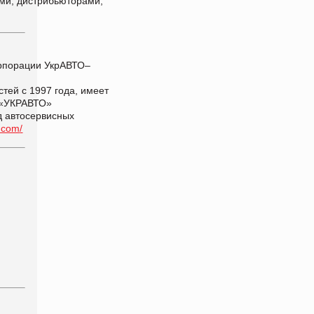
ями, дистрибьюторами,
орпорации УкрАВТО–
тей с 1997 года, имеет
и «УКРАВТО»
д автосервисных
o.com
/