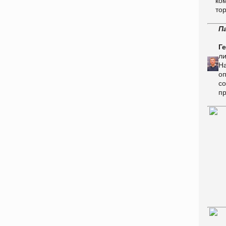
ко
то
П
Г
л
На
о
со
п