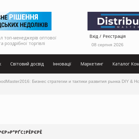
Вхід
Реєстрація
л топ-менеджерів оптової
та роздрібної торгівлі
08 серпня 2026
к
Світовий досвід
Інновації
Маркетинг
Каталог Ком
odMaster2016: Бизнес стратегии и тактики развития рынка DIY & H
РЄР»Р°РҐС‡РЁРЄРЁ