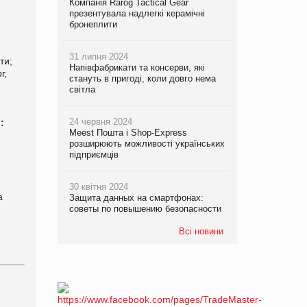
Компанія Rarog Tactical Gear
презентувала надлегкі керамічні
бронеплити
31 липня 2024
ти;
Напівфабрикати та консерви, які
г,
стануть в пригоді, коли довго нема
світла
24 червня 2024
:
Meest Пошта і Shop-Express
розширюють можливості українських
підприємців
30 квітня 2024
а
Защита данных на смартфонах:
советы по повышению безопасности
Всі новини