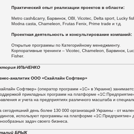
Практический опыт реализации проектов в области:
Metro cash&carry, Барвинок, OBI, Viсotec, Delta sport, Lucky fis
Modna casta, Chameleon, Frutas Fenix, Prime trade и т.д.
Проектная деятельность и консультирование компаний:
Открытые программы по Категорийному менеджменту.
Корпоративные тренинги – Vicotec, Chameleon, Барвинок, Lu
Fisher.
ктория ИЛЬЧЕНКО
знес-аналитик ООО «Скайлайн Софтвер»
кайлайн Софтвер» (оператор программ «1С» в Украине) занимаетс
поддержкой прикладных программ на платформе «1С:Предприятие»
равления и учета на предприятиях различного масштаба и специа
 сегодняшний день более 130 000 организаций Украины - от мале
лдингов, используют программы на платформе «1С:Предприятие»
знообразных задач своего бизнеса.
талий БРЫК