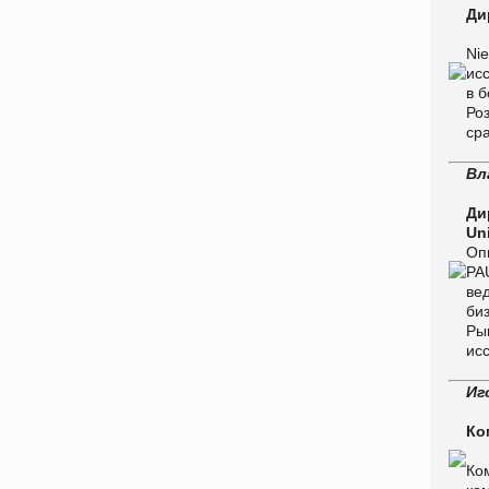
Ди
Ni
ис
в 
Ро
ср
Вл
Ди
Uni
Оп
PA
ве
би
Ры
ис
Иг
Ко
Ко