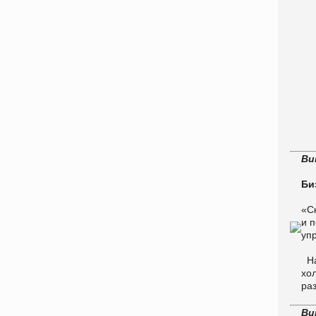
Ви
Би
«С
и 
уп
На
хо
ра
Ви