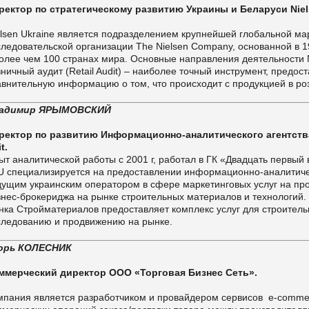
ректор по стратегическому развитию Украины и Беларуси Niel
elsen Ukraine является подразделением крупнейшей глобальной ма
следовательской организации The Nielsen Company, основанной в 
более чем 100 странах мира. Основные направления деятельности N
зничный аудит (Retail Audit) – наиболее точный инструмент, предо
авнительную информацию о том, что происходит с продукцией в ро
адимир ЯРЫМОВСКИЙ
ректор по развитию Информационно-аналитического агентства 
t.
ыт аналитической работы с 2001 г, работал в ГК «Двадцать первый в
U специализируется на предоставлении информационно-аналитичес
дущим украинским оператором в сфере маркетинговых услуг на п
знес-брокериджа на рынке строительных материалов и технологий. 
нка Стройматериалов предоставляет комплекс услуг для строитель
следованию и продвижению на рынке.
орь КОЛЕСНИК
ммерческий директор ООО «Торговая Бизнес Сеть».
мпания является разработчиком и провайдером сервисов e-comme