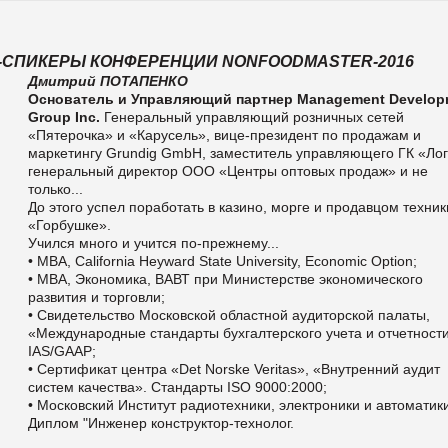
-СПИКЕРЫ КОНФЕРЕНЦИИ NONFOODMASTER-2016
Дмитрий ПОТАПЕНКО
Основатель и Управляющий партнер Management Develop
Group Inc.
Генеральный управляющий розничных сетей
«Пятерочка» и «Карусель», вице-президент по продажам и
маркетингу Grundig GmbH, заместитель управляющего ГК «Лог
генеральный директор ООО «Центры оптовых продаж» и не
только...
До этого успел поработать в казино, морге и продавцом техник
«Горбушке».
Учился много и учится по-прежнему...
• МВА, California Heyward State University, Economic Option;
• MBA, Экономика, ВАВТ при Министерстве экономического
развития и торговли;
• Свидетельство Московской областной аудиторской палаты,
«Международные стандарты бухгалтерского учета и отчетност
IAS/GAAP;
• Сертификат центра «Det Norske Veritas», «Внутренний аудит
систем качества». Стандарты ISO 9000:2000;
• Московский Институт радиотехники, электроники и автоматик
Диплом "Инженер конструктор-технолог.