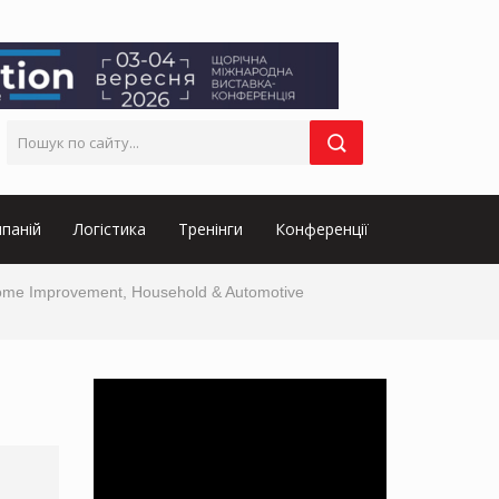
паній
Логістика
Тренінги
Конференції
ome Improvement, Household & Automotive