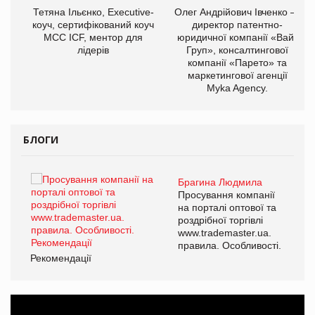
,
Тетяна Ільєнко, Executive-
Олег Андрійович Івченко —
ОВ
коуч, сертифікований коуч
директор патентно-
МСС ICF, ментор для
юридичної компанії «Вайз
лідерів
Груп», консалтингової
компанії «Парето» та
маркетингової агенції
Myka Agency.
БЛОГИ
Брагина Людмила
ї
Просування компанії
а
на порталі оптової та
роздрібної торгівлі
www.trademaster.ua.
і.
правила. Особливості.
Рекомендації
Ре