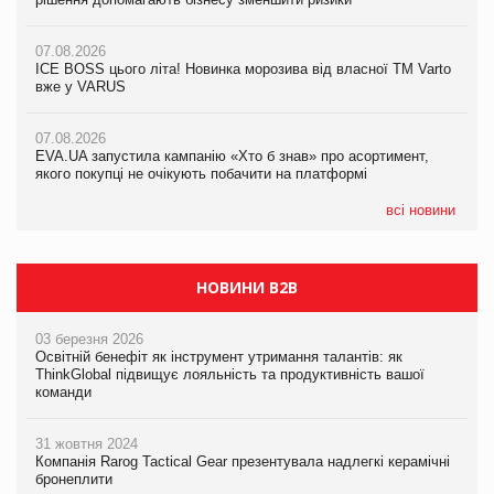
якого покупці не очікують побачити на платформі
07.08.2026
07.08.2026
Продажі Hugo Boss впали на 9%
ICE BOSS цього літа! Новинка морозива від власної ТМ Varto
06.08.2026
вже у VARUS
Смачна новинка для хвостатих: у VARUS з’явилися паучі
07.08.2026
Varto Paw expert від власної ТМ Varto!
Франція заборонила рекламні дзвінки без згоди клієнтів
07.08.2026
EVA.UA запустила кампанію «Хто б знав» про асортимент,
05.08.2026
якого покупці не очікують побачити на платформі
Мережа супермаркетів VARUS купує мережу магазинів
формату convenience store КОЛО: об’єднана компанія
налічуватиме 374 магазини
всі новини
НОВИНИ B2B
03 березня 2026
Освітній бенефіт як інструмент утримання талантів: як
ThinkGlobal підвищує лояльність та продуктивність вашої
команди
31 жовтня 2024
Компанія Rarog Tactical Gear презентувала надлегкі керамічні
бронеплити