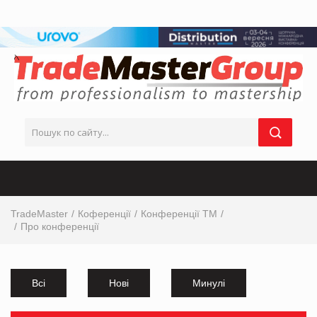
TradeMaster
Коференції
Конференції ТМ
Про конференції
Всі
Нові
Минулі