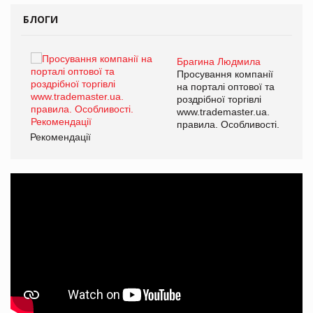
БЛОГИ
Брагина Людмила
ї
Просування компанії
а
на порталі оптової та
роздрібної торгівлі
www.trademaster.ua.
і.
правила. Особливості.
Рекомендації
Ре