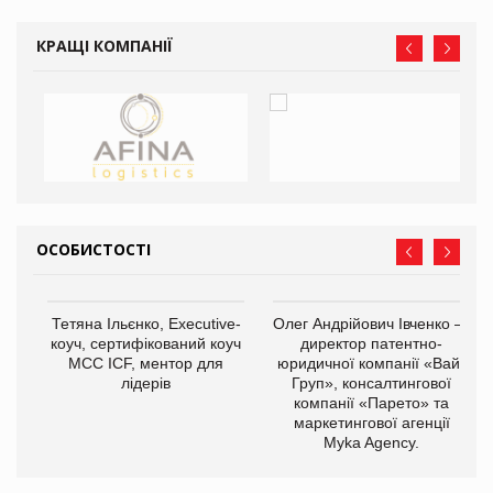
КРАЩІ КОМПАНІЇ
ОСОБИСТОСТІ
,
Тетяна Ільєнко, Executive-
Олег Андрійович Івченко —
ОВ
коуч, сертифікований коуч
директор патентно-
МСС ICF, ментор для
юридичної компанії «Вайз
лідерів
Груп», консалтингової
компанії «Парето» та
маркетингової агенції
Myka Agency.