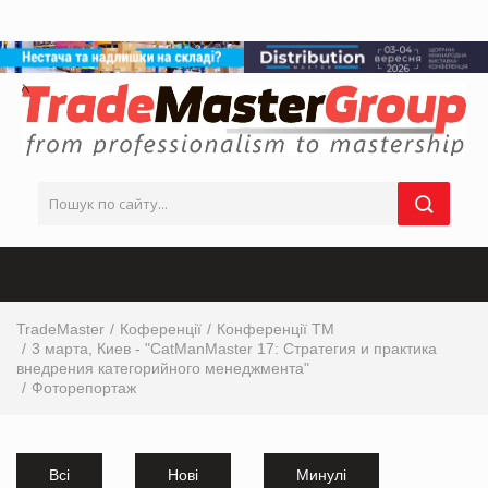
TradeMaster
Коференції
Конференції ТМ
3 марта, Киев - "CatManMaster 17: Стратегия и практика
внедрения категорийного менеджмента"
Фоторепортаж
Всі
Нові
Минулі