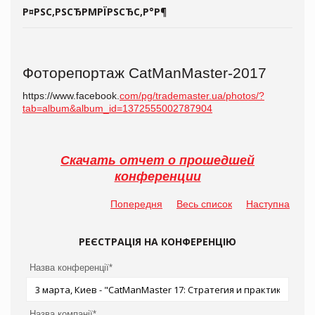
Р¤РЅС‚РЅСЂРΜРЇРЅСЂС‚Р°Р¶
Фоторепортаж CatManMaster-2017
https://www.facebook.
com/pg/trademaster.ua/photos/?
tab=album&album_id=1372555002787904
Скачать отчет о прошедшей
конференции
Попередня
Весь список
Наступна
РЕЄСТРАЦІЯ НА КОНФЕРЕНЦІЮ
Назва конференції*
Назва компанії*