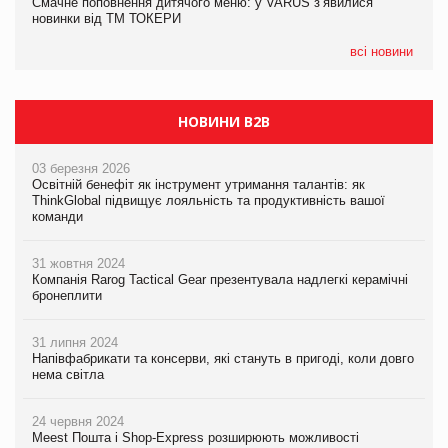
Смачне поповнення дитячого меню: у VARUS з’явилися
Через атаку РФ у Дніпрі пошкоджено склад шоколаду
новинки від ТМ ТОКЕРИ
Millennium
всі новини
НОВИНИ B2B
03 березня 2026
Освітній бенефіт як інструмент утримання талантів: як
ThinkGlobal підвищує лояльність та продуктивність вашої
команди
31 жовтня 2024
Компанія Rarog Tactical Gear презентувала надлегкі керамічні
бронеплити
31 липня 2024
Напівфабрикати та консерви, які стануть в пригоді, коли довго
нема світла
24 червня 2024
Meest Пошта і Shop-Express розширюють можливості